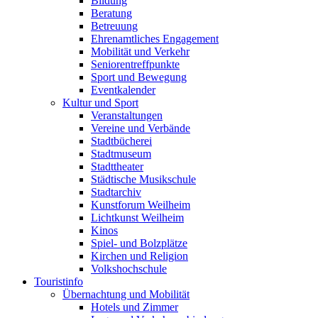
Bildung
Beratung
Betreuung
Ehrenamtliches Engagement
Mobilität und Verkehr
Seniorentreffpunkte
Sport und Bewegung
Eventkalender
Kultur und Sport
Veranstaltungen
Vereine und Verbände
Stadtbücherei
Stadtmuseum
Stadttheater
Städtische Musikschule
Stadtarchiv
Kunstforum Weilheim
Lichtkunst Weilheim
Kinos
Spiel- und Bolzplätze
Kirchen und Religion
Volkshochschule
Touristinfo
Übernachtung und Mobilität
Hotels und Zimmer