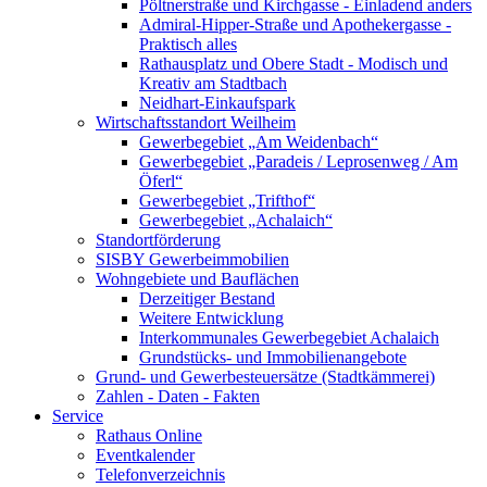
Pöltnerstraße und Kirchgasse - Einladend anders
Admiral-Hipper-Straße und Apothekergasse -
Praktisch alles
Rathausplatz und Obere Stadt - Modisch und
Kreativ am Stadtbach
Neidhart-Einkaufspark
Wirtschaftsstandort Weilheim
Gewerbegebiet „Am Weidenbach“
Gewerbegebiet „Paradeis / Leprosenweg / Am
Öferl“
Gewerbegebiet „Trifthof“
Gewerbegebiet „Achalaich“
Standortförderung
SISBY Gewerbeimmobilien
Wohngebiete und Bauflächen
Derzeitiger Bestand
Weitere Entwicklung
Interkommunales Gewerbegebiet Achalaich
Grundstücks- und Immobilienangebote
Grund- und Gewerbesteuersätze (Stadtkämmerei)
Zahlen - Daten - Fakten
Service
Rathaus Online
Eventkalender
Telefonverzeichnis