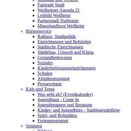
Fairtrade Stadt
Weilheimer Agenda 21
Leitbild Weilheim
Partnerstadt Narbonne
Minenjagdboot Weilheim
Bürgerservice
Rathaus, Stadtpolitik
Einrichtungen und Behörden
Städtische Einrichtungen
Städtebau, Umwelt und Klima
Gesundheitswesen
Soziales
Kinderbetreuungseinrichtungen
Schulen
Abfallentsorgung
Presseorgane
Kids und Teens
Was geht ab? (Eventkalender)
Jugendhaus - Come In
Jugendgruppen und Beratung
Kinder- und Jugendbüro - Stadtjugendpflege
Spiel- und Bolzplätze
Ferienprogramm
Senioren