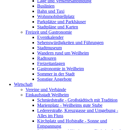
Lage und Verkehrsanbindung
Buslinien
Bahn und Taxi
Wohnmobilstellplatz
Parkplätze und Parkhäuser
Stadtpläne und Karten
Freizeit und Gastronomie
Eventkalender
Sehenswürdigkeiten und Führungen
Stadtmuseum
Wandern rund um Weilheim
Radtouren
Freizeitanlagen
Gastronomie in Weilheim
Sommer in der Stadt
Sonstige Angebote
Wirtschaft
Vereine und Verbände
Einkaufsstadt Weilheim
Schmiedstraße - Großstädtisch mit Tradition
Marienplatz - Weilheims gute Stube
Ledererstraße, Kreuzgasse und Umgebung -
Alles im Fluss
Kirchplatz und Hofstraße - Sonne und
Entspannung