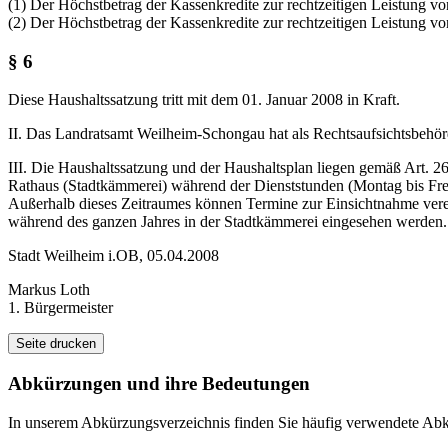
(1) Der Höchstbetrag der Kassenkredite zur rechtzeitigen Leistung v
(2) Der Höchstbetrag der Kassenkredite zur rechtzeitigen Leistung v
§ 6
Diese Haushaltssatzung tritt mit dem 01. Januar 2008 in Kraft.
II. Das Landratsamt Weilheim-Schongau hat als Rechtsaufsichtsbehö
III. Die Haushaltssatzung und der Haushaltsplan liegen gemäß Art. 
Rathaus (Stadtkämmerei) während der Dienststunden (Montag bis Frei
Außerhalb dieses Zeitraumes können Termine zur Einsichtnahme verei
während des ganzen Jahres in der Stadtkämmerei eingesehen werden.
Stadt Weilheim i.OB, 05.04.2008
Markus Loth
1. Bürgermeister
Seite drucken
Abkürzungen
und ihre Bedeutungen
In unserem Abkürzungsverzeichnis finden Sie häufig verwendete Abkü