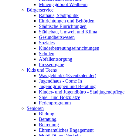
Minenjagdboot Weilheim
Bürgerservice
Rathaus, Stadtpolitik
Einrichtungen und Behörden
Städtische Einrichtungen
Städtebau, Umwelt und Klima
Gesundheitswesen
Soziales
Kinderbetreuungseinrichtungen
Schulen
Abfallentsorgung
Presseorgane
Kids und Teens
Was geht ab? (Eventkalender)
Jugendhaus - Come In
Jugendgruppen und Beratung
Kinder- und Jugendbüro - Stadtjugendpflege
Spiel- und Bolzplätze
Ferienprogramm
Senioren
Bildung
Beratung
Betreuung
Ehrenamtliches Engagement
Mobilität und Verkehr