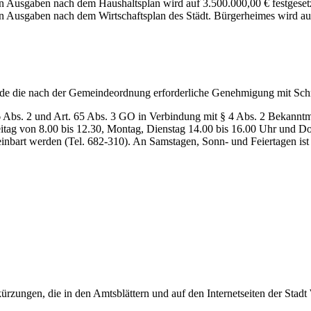
on Ausgaben nach dem Haushaltsplan wird auf 3.500.000,00 € festgesetz
on Ausgaben nach dem Wirtschaftsplan des Städt. Bürgerheimes wird auf
rde die nach der Gemeindeordnung erforderliche Genehmigung mit Schre
26 Abs. 2 und Art. 65 Abs. 3 GO in Verbindung mit § 4 Abs. 2 Bekann
tag von 8.00 bis 12.30, Montag, Dienstag 14.00 bis 16.00 Uhr und Don
nbart werden (Tel. 682-310). An Samstagen, Sonn- und Feiertagen ist
rzungen, die in den Amtsblättern und auf den Internetseiten der Sta