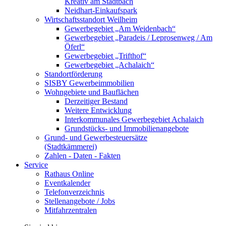
Kreativ am Stadtbach
Neidhart-Einkaufspark
Wirtschaftsstandort Weilheim
Gewerbegebiet „Am Weidenbach“
Gewerbegebiet „Paradeis / Leprosenweg / Am
Öferl“
Gewerbegebiet „Trifthof“
Gewerbegebiet „Achalaich“
Standortförderung
SISBY Gewerbeimmobilien
Wohngebiete und Bauflächen
Derzeitiger Bestand
Weitere Entwicklung
Interkommunales Gewerbegebiet Achalaich
Grundstücks- und Immobilienangebote
Grund- und Gewerbesteuersätze
(Stadtkämmerei)
Zahlen - Daten - Fakten
Service
Rathaus Online
Eventkalender
Telefonverzeichnis
Stellenangebote / Jobs
Mitfahrzentralen