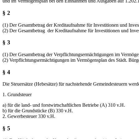
und im Vermögensplan bei den Einnahmen und Ausgaben auf 1.202.10
§ 2
(1) Der Gesamtbetrag der Kreditaufnahme für Investitionen und Inve
(2) Der Gesamtbetrag der Kreditaufnahme für Investitionen und Inv
§ 3
(1) Der Gesamtbetrag der Verpflichtungsermächtigungen im Vermögen
(2) Verpflichtungsermächtigungen im Vermögensplan des Städt. Bürge
§ 4
Die Steuersätze (Hebesätze) für nachstehende Gemeindesteuern werden
1. Grundsteuer
a) für die land- und forstwirtschaftlichen Betriebe (A) 310 v.H.
b) für die Grundstücke (B) 330 v.H.
2. Gewerbesteuer 330 v.H.
§ 5