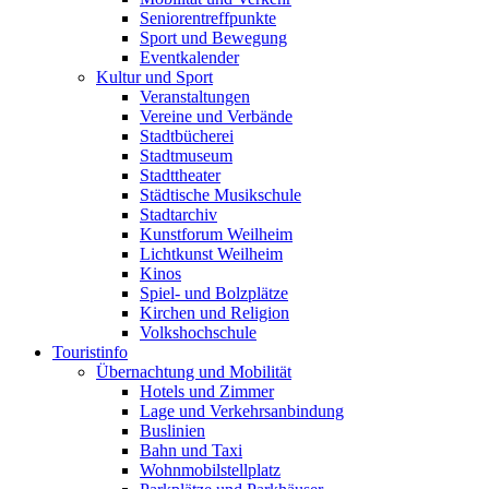
Seniorentreffpunkte
Sport und Bewegung
Eventkalender
Kultur und Sport
Veranstaltungen
Vereine und Verbände
Stadtbücherei
Stadtmuseum
Stadttheater
Städtische Musikschule
Stadtarchiv
Kunstforum Weilheim
Lichtkunst Weilheim
Kinos
Spiel- und Bolzplätze
Kirchen und Religion
Volkshochschule
Touristinfo
Übernachtung und Mobilität
Hotels und Zimmer
Lage und Verkehrsanbindung
Buslinien
Bahn und Taxi
Wohnmobilstellplatz