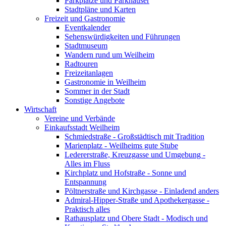
Parkplätze und Parkhäuser
Stadtpläne und Karten
Freizeit und Gastronomie
Eventkalender
Sehenswürdigkeiten und Führungen
Stadtmuseum
Wandern rund um Weilheim
Radtouren
Freizeitanlagen
Gastronomie in Weilheim
Sommer in der Stadt
Sonstige Angebote
Wirtschaft
Vereine und Verbände
Einkaufsstadt Weilheim
Schmiedstraße - Großstädtisch mit Tradition
Marienplatz - Weilheims gute Stube
Ledererstraße, Kreuzgasse und Umgebung -
Alles im Fluss
Kirchplatz und Hofstraße - Sonne und
Entspannung
Pöltnerstraße und Kirchgasse - Einladend anders
Admiral-Hipper-Straße und Apothekergasse -
Praktisch alles
Rathausplatz und Obere Stadt - Modisch und