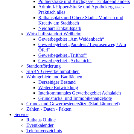
Pöltnerstraße und Kirchgasse - Einladend anders
Admiral-Hipper-Straße und Apothekergasse -
Praktisch alles
Rathausplatz und Obere Stadt - Modisch und
Kreativ am Stadtbach
Neidhart-Einkaufspark
Wirtschaftsstandort Weilheim
Gewerbegebiet „Am Weidenbach“
Gewerbegebiet „Paradeis / Leprosenweg / Am
Öferl“
Gewerbegebiet „Trifthof“
Gewerbegebiet „Achalaich“
Standortförderung
SISBY Gewerbeimmobilien
Wohngebiete und Bauflächen
Derzeitiger Bestand
Weitere Entwicklung
Interkommunales Gewerbegebiet Achalaich
Grundstücks- und Immobilienangebote
Grund- und Gewerbesteuersätze (Stadtkämmerei)
Zahlen - Daten - Fakten
Service
Rathaus Online
Eventkalender
Telefonverzeichnis