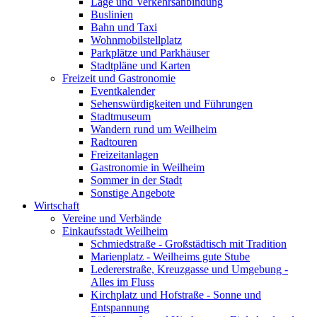
Lage und Verkehrsanbindung
Buslinien
Bahn und Taxi
Wohnmobilstellplatz
Parkplätze und Parkhäuser
Stadtpläne und Karten
Freizeit und Gastronomie
Eventkalender
Sehenswürdigkeiten und Führungen
Stadtmuseum
Wandern rund um Weilheim
Radtouren
Freizeitanlagen
Gastronomie in Weilheim
Sommer in der Stadt
Sonstige Angebote
Wirtschaft
Vereine und Verbände
Einkaufsstadt Weilheim
Schmiedstraße - Großstädtisch mit Tradition
Marienplatz - Weilheims gute Stube
Ledererstraße, Kreuzgasse und Umgebung -
Alles im Fluss
Kirchplatz und Hofstraße - Sonne und
Entspannung