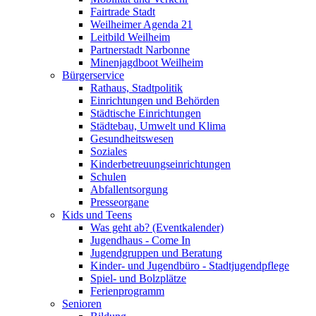
Fairtrade Stadt
Weilheimer Agenda 21
Leitbild Weilheim
Partnerstadt Narbonne
Minenjagdboot Weilheim
Bürgerservice
Rathaus, Stadtpolitik
Einrichtungen und Behörden
Städtische Einrichtungen
Städtebau, Umwelt und Klima
Gesundheitswesen
Soziales
Kinderbetreuungseinrichtungen
Schulen
Abfallentsorgung
Presseorgane
Kids und Teens
Was geht ab? (Eventkalender)
Jugendhaus - Come In
Jugendgruppen und Beratung
Kinder- und Jugendbüro - Stadtjugendpflege
Spiel- und Bolzplätze
Ferienprogramm
Senioren