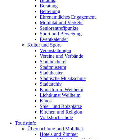
Bildung
Beratung
Betreuung
Ehrenamtliches Engagement
Mobilität und Verkehr
Seniorentreffpunkte
Sport und Bewegung
Eventkalender
Kultur und Sport
Veranstaltungen
Vereine und Verbände
Stadtbücherei
Stadtmuseum
Stadttheater
Städtische Musikschule
Stadtarchiv
Kunstforum Weilheim
Lichtkunst Weilheim
Kinos
Spiel- und Bolzplätze
Kirchen und Religion
Volkshochschule
Touristinfo
Übernachtung und Mobilität
Hotels und Zimmer