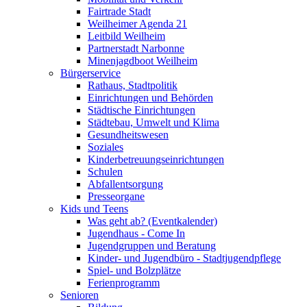
Fairtrade Stadt
Weilheimer Agenda 21
Leitbild Weilheim
Partnerstadt Narbonne
Minenjagdboot Weilheim
Bürgerservice
Rathaus, Stadtpolitik
Einrichtungen und Behörden
Städtische Einrichtungen
Städtebau, Umwelt und Klima
Gesundheitswesen
Soziales
Kinderbetreuungseinrichtungen
Schulen
Abfallentsorgung
Presseorgane
Kids und Teens
Was geht ab? (Eventkalender)
Jugendhaus - Come In
Jugendgruppen und Beratung
Kinder- und Jugendbüro - Stadtjugendpflege
Spiel- und Bolzplätze
Ferienprogramm
Senioren