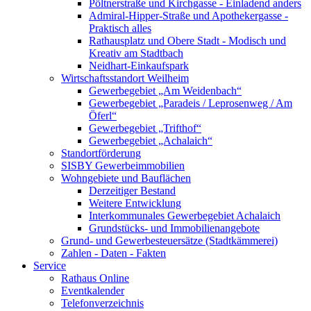
Pöltnerstraße und Kirchgasse - Einladend anders
Admiral-Hipper-Straße und Apothekergasse -
Praktisch alles
Rathausplatz und Obere Stadt - Modisch und
Kreativ am Stadtbach
Neidhart-Einkaufspark
Wirtschaftsstandort Weilheim
Gewerbegebiet „Am Weidenbach“
Gewerbegebiet „Paradeis / Leprosenweg / Am
Öferl“
Gewerbegebiet „Trifthof“
Gewerbegebiet „Achalaich“
Standortförderung
SISBY Gewerbeimmobilien
Wohngebiete und Bauflächen
Derzeitiger Bestand
Weitere Entwicklung
Interkommunales Gewerbegebiet Achalaich
Grundstücks- und Immobilienangebote
Grund- und Gewerbesteuersätze (Stadtkämmerei)
Zahlen - Daten - Fakten
Service
Rathaus Online
Eventkalender
Telefonverzeichnis