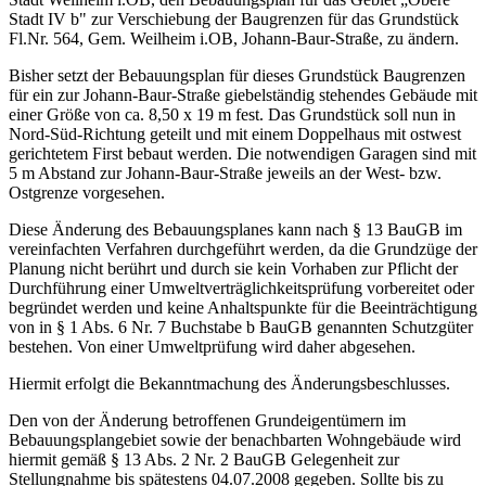
Stadt IV b" zur Verschiebung der Baugrenzen für das Grundstück
Fl.Nr. 564, Gem. Weilheim i.OB, Johann-Baur-Straße, zu ändern.
Bisher setzt der Bebauungsplan für dieses Grundstück Baugrenzen
für ein zur Johann-Baur-Straße giebelständig stehendes Gebäude mit
einer Größe von ca. 8,50 x 19 m fest. Das Grundstück soll nun in
Nord-Süd-Richtung geteilt und mit einem Doppelhaus mit ostwest
gerichtetem First bebaut werden. Die notwendigen Garagen sind mit
5 m Abstand zur Johann-Baur-Straße jeweils an der West- bzw.
Ostgrenze vorgesehen.
Diese Änderung des Bebauungsplanes kann nach § 13 BauGB im
vereinfachten Verfahren durchgeführt werden, da die Grundzüge der
Planung nicht berührt und durch sie kein Vorhaben zur Pflicht der
Durchführung einer Umweltverträglichkeitsprüfung vorbereitet oder
begründet werden und keine Anhaltspunkte für die Beeinträchtigung
von in § 1 Abs. 6 Nr. 7 Buchstabe b BauGB genannten Schutzgüter
bestehen. Von einer Umweltprüfung wird daher abgesehen.
Hiermit erfolgt die Bekanntmachung des Änderungsbeschlusses.
Den von der Änderung betroffenen Grundeigentümern im
Bebauungsplangebiet sowie der benachbarten Wohngebäude wird
hiermit gemäß § 13 Abs. 2 Nr. 2 BauGB Gelegenheit zur
Stellungnahme bis spätestens 04.07.2008 gegeben. Sollte bis zu