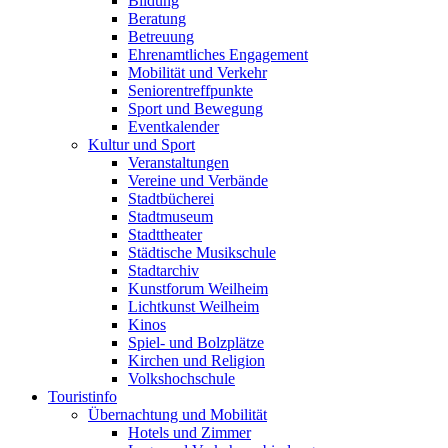
Bildung
Beratung
Betreuung
Ehrenamtliches Engagement
Mobilität und Verkehr
Seniorentreffpunkte
Sport und Bewegung
Eventkalender
Kultur und Sport
Veranstaltungen
Vereine und Verbände
Stadtbücherei
Stadtmuseum
Stadttheater
Städtische Musikschule
Stadtarchiv
Kunstforum Weilheim
Lichtkunst Weilheim
Kinos
Spiel- und Bolzplätze
Kirchen und Religion
Volkshochschule
Touristinfo
Übernachtung und Mobilität
Hotels und Zimmer