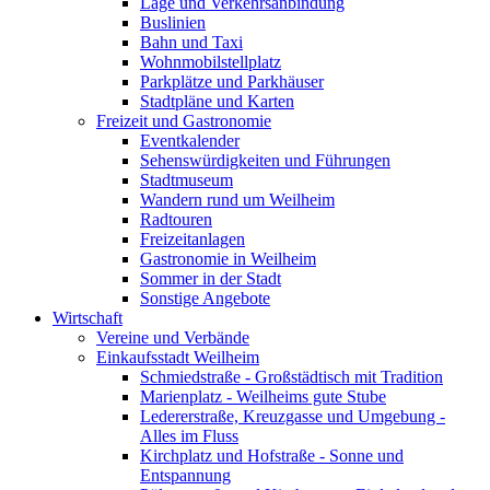
Lage und Verkehrsanbindung
Buslinien
Bahn und Taxi
Wohnmobilstellplatz
Parkplätze und Parkhäuser
Stadtpläne und Karten
Freizeit und Gastronomie
Eventkalender
Sehenswürdigkeiten und Führungen
Stadtmuseum
Wandern rund um Weilheim
Radtouren
Freizeitanlagen
Gastronomie in Weilheim
Sommer in der Stadt
Sonstige Angebote
Wirtschaft
Vereine und Verbände
Einkaufsstadt Weilheim
Schmiedstraße - Großstädtisch mit Tradition
Marienplatz - Weilheims gute Stube
Ledererstraße, Kreuzgasse und Umgebung -
Alles im Fluss
Kirchplatz und Hofstraße - Sonne und
Entspannung