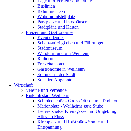
Lage und Verkehrsanbindung
Buslinien
Bahn und Taxi
Wohnmobilstellplatz
Parkplätze und Parkhäuser
Stadtpläne und Karten
Freizeit und Gastronomie
Eventkalender
Sehenswürdigkeiten und Führungen
Stadtmuseum
Wandern rund um Weilheim
Radtouren
Freizeitanlagen
Gastronomie in Weilheim
Sommer in der Stadt
Sonstige Angebote
Wirtschaft
Vereine und Verbände
Einkaufsstadt Weilheim
Schmiedstraße - Großstädtisch mit Tradition
Marienplatz - Weilheims gute Stube
Ledererstraße, Kreuzgasse und Umgebung -
Alles im Fluss
Kirchplatz und Hofstraße - Sonne und
Entspannung