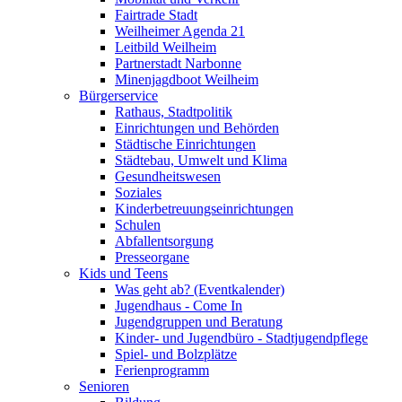
Fairtrade Stadt
Weilheimer Agenda 21
Leitbild Weilheim
Partnerstadt Narbonne
Minenjagdboot Weilheim
Bürgerservice
Rathaus, Stadtpolitik
Einrichtungen und Behörden
Städtische Einrichtungen
Städtebau, Umwelt und Klima
Gesundheitswesen
Soziales
Kinderbetreuungseinrichtungen
Schulen
Abfallentsorgung
Presseorgane
Kids und Teens
Was geht ab? (Eventkalender)
Jugendhaus - Come In
Jugendgruppen und Beratung
Kinder- und Jugendbüro - Stadtjugendpflege
Spiel- und Bolzplätze
Ferienprogramm
Senioren