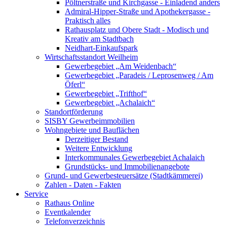
Pöltnerstraße und Kirchgasse - Einladend anders
Admiral-Hipper-Straße und Apothekergasse -
Praktisch alles
Rathausplatz und Obere Stadt - Modisch und
Kreativ am Stadtbach
Neidhart-Einkaufspark
Wirtschaftsstandort Weilheim
Gewerbegebiet „Am Weidenbach“
Gewerbegebiet „Paradeis / Leprosenweg / Am
Öferl“
Gewerbegebiet „Trifthof“
Gewerbegebiet „Achalaich“
Standortförderung
SISBY Gewerbeimmobilien
Wohngebiete und Bauflächen
Derzeitiger Bestand
Weitere Entwicklung
Interkommunales Gewerbegebiet Achalaich
Grundstücks- und Immobilienangebote
Grund- und Gewerbesteuersätze (Stadtkämmerei)
Zahlen - Daten - Fakten
Service
Rathaus Online
Eventkalender
Telefonverzeichnis