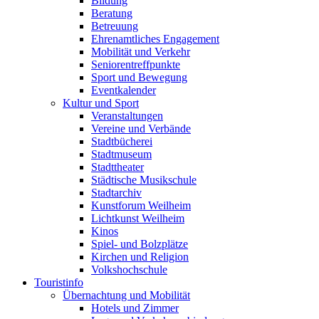
Bildung
Beratung
Betreuung
Ehrenamtliches Engagement
Mobilität und Verkehr
Seniorentreffpunkte
Sport und Bewegung
Eventkalender
Kultur und Sport
Veranstaltungen
Vereine und Verbände
Stadtbücherei
Stadtmuseum
Stadttheater
Städtische Musikschule
Stadtarchiv
Kunstforum Weilheim
Lichtkunst Weilheim
Kinos
Spiel- und Bolzplätze
Kirchen und Religion
Volkshochschule
Touristinfo
Übernachtung und Mobilität
Hotels und Zimmer