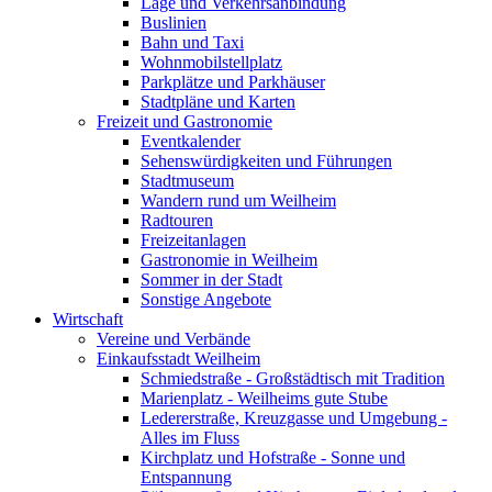
Lage und Verkehrsanbindung
Buslinien
Bahn und Taxi
Wohnmobilstellplatz
Parkplätze und Parkhäuser
Stadtpläne und Karten
Freizeit und Gastronomie
Eventkalender
Sehenswürdigkeiten und Führungen
Stadtmuseum
Wandern rund um Weilheim
Radtouren
Freizeitanlagen
Gastronomie in Weilheim
Sommer in der Stadt
Sonstige Angebote
Wirtschaft
Vereine und Verbände
Einkaufsstadt Weilheim
Schmiedstraße - Großstädtisch mit Tradition
Marienplatz - Weilheims gute Stube
Ledererstraße, Kreuzgasse und Umgebung -
Alles im Fluss
Kirchplatz und Hofstraße - Sonne und
Entspannung