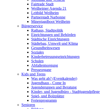
Fairtrade Stadt
Weilheimer Agenda 21
Leitbild Weilheim
Partnerstadt Narbonne
Minenjagdboot Weilheim
Bürgerservice
Rathaus, Stadtpolitik
Einrichtungen und Behörden
Städtische Einrichtungen
Städtebau, Umwelt und Klima
Gesundheitswesen
Soziales
Kinderbetreuungseinrichtungen
Schulen
Abfallentsorgung
Presseorgane
Kids und Teens
Was geht ab? (Eventkalender)
Jugendhaus - Come In
Jugendgruppen und Beratung
Kinder- und Jugendbüro - Stadtjugendpflege
Spiel- und Bolzplätze
Ferienprogramm
Senioren