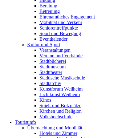
Bildung
Beratung
Betreuung
Ehrenamtliches Engagement
Mobilität und Verkehr
Seniorentreffpunkte
Sport und Bewegung
Eventkalender
Kultur und Sport
Veranstaltungen
Vereine und Verbände
Stadtbücherei
Stadtmuseum
Stadttheater
Städtische Musikschule
Stadtarchiv
Kunstforum Weilheim
Lichtkunst Weilheim
Kinos
Spiel- und Bolzplätze
Kirchen und Religion
Volkshochschule
Touristinfo
Übernachtung und Mobilität
Hotels und Zimmer