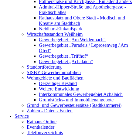
Pöltnerstraße und Kirchgasse - Einladend anders
Admiral-Hipper-Straße und Apothekergasse -
Praktisch alles
Rathausplatz und Obere Stadt - Modisch und
Kreativ am Stadtbach
Neidhart-Einkaufspark
Wirtschaftsstandort Weilheim
Gewerbegebiet „Am Weidenbach“
Gewerbegebiet „Paradeis / Leprosenweg / Am
Öferl“
Gewerbegebiet „Trifthof“
Gewerbegebiet „Achalaich“
Standortförderung
SISBY Gewerbeimmobilien
Wohngebiete und Bauflächen
Derzeitiger Bestand
Weitere Entwicklung
Interkommunales Gewerbegebiet Achalaich
Grundstücks- und Immobilienangebote
Grund- und Gewerbesteuersätze (Stadtkämmerei)
Zahlen - Daten - Fakten
Service
Rathaus Online
Eventkalender
Telefonverzeichnis