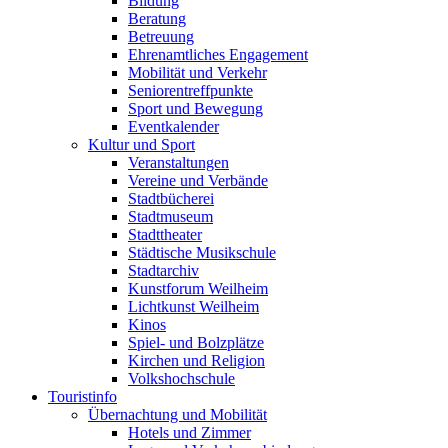
Bildung
Beratung
Betreuung
Ehrenamtliches Engagement
Mobilität und Verkehr
Seniorentreffpunkte
Sport und Bewegung
Eventkalender
Kultur und Sport
Veranstaltungen
Vereine und Verbände
Stadtbücherei
Stadtmuseum
Stadttheater
Städtische Musikschule
Stadtarchiv
Kunstforum Weilheim
Lichtkunst Weilheim
Kinos
Spiel- und Bolzplätze
Kirchen und Religion
Volkshochschule
Touristinfo
Übernachtung und Mobilität
Hotels und Zimmer