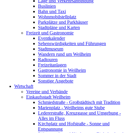
Lage und Verkehrsanbindung
Buslinien
Bahn und Taxi
Wohnmobilstellplatz
Parkplätze und Parkhäuser
Stadtpläne und Karten
Freizeit und Gastronomie
Eventkalender
Sehenswürdigkeiten und Führungen
Stadtmuseum
Wandern rund um Weilheim
Radtouren
Freizeitanlagen
Gastronomie in Weilheim
Sommer in der Stadt
Sonstige Angebote
Wirtschaft
Vereine und Verbände
Einkaufsstadt Weilheim
Schmiedstraße - Großstädtisch mit Tradition
Marienplatz - Weilheims gute Stube
Ledererstraße, Kreuzgasse und Umgebung -
Alles im Fluss
Kirchplatz und Hofstraße - Sonne und
Entspannung