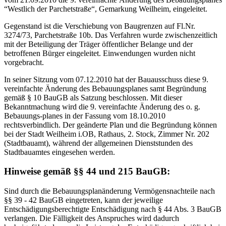
“Westlich der Parchetstraße“, Gemarkung Weilheim, eingeleitet.
Gegenstand ist die Verschiebung von Baugrenzen auf Fl.Nr.
3274/73, Parchetstraße 10b. Das Verfahren wurde zwischenzeitlich
mit der Beteiligung der Träger öffentlicher Belange und der
betroffenen Bürger eingeleitet. Einwendungen wurden nicht
vorgebracht.
In seiner Sitzung vom 07.12.2010 hat der Bauausschuss diese 9.
vereinfachte Änderung des Bebauungsplanes samt Begründung
gemäß § 10 BauGB als Satzung beschlossen. Mit dieser
Bekanntmachung wird die 9. vereinfachte Änderung des o. g.
Bebauungs-planes in der Fassung vom 18.10.2010
rechtsverbindlich. Der geänderte Plan und die Begründung können
bei der Stadt Weilheim i.OB, Rathaus, 2. Stock, Zimmer Nr. 202
(Stadtbauamt), während der allgemeinen Dienststunden des
Stadtbauamtes eingesehen werden.
Hinweise gemäß §§ 44 und 215 BauGB:
Sind durch die Bebauungsplanänderung Vermögensnachteile nach
§§ 39 - 42 BauGB eingetreten, kann der jeweilige
Entschädigungsberechtigte Entschädigung nach § 44 Abs. 3 BauGB
verlangen. Die Fälligkeit des Anspruches wird dadurch