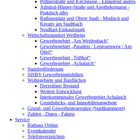
Pöltnerstraße und Kirchgasse - Einladend anders
Admiral-Hipper-Straße und Apothekergasse -
Praktisch alles
Rathausplatz und Obere Stadt - Modisch und
Kreativ am Stadtbach
Neidhart-Einkaufspark
Wirtschaftsstandort Weilheim
Gewerbegebiet „Am Weidenbach“
Gewerbegebiet „Paradeis / Leprosenweg / Am
Öferl“
Gewerbegebiet „Trifthof“
Gewerbegebiet „Achalaich“
Standortförderung
SISBY Gewerbeimmobilien
Wohngebiete und Bauflächen
Derzeitiger Bestand
Weitere Entwicklung
Interkommunales Gewerbegebiet Achalaich
Grundstücks- und Immobilienangebote
Grund- und Gewerbesteuersätze (Stadtkämmerei)
Zahlen - Daten - Fakten
Service
Rathaus Online
Eventkalender
Telefonverzeichnis