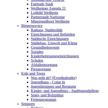
Fairtrade Stadt
Weilheimer Agenda 21
Leitbild Weilheim
Partnerstadt Narbonne
Minenjagdboot Weilheim
Bürgerservice
Rathaus, Stadtpolitik
Einrichtungen und Behörden
Städtische Einrichtungen
Städtebau, Umwelt und Klima
Gesundheitswesen
Soziales
Kinderbetreuungseinrichtungen
Schulen
Abfallentsorgung
Presseorgane
Kids und Teens
Was geht ab? (Eventkalender)
Jugendhaus - Come In
Jugendgruppen und Beratung
Kinder- und Jugendbüro - Stadtjugendpflege
Spiel- und Bolzplätze
Ferienprogramm
Senioren