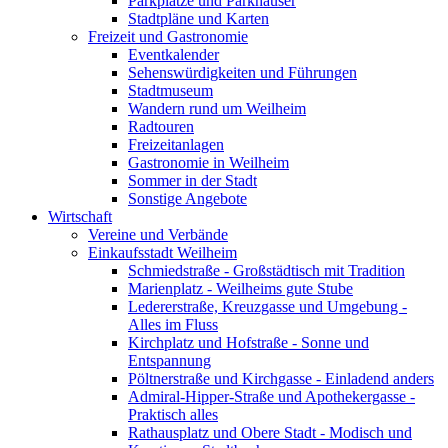
Parkplätze und Parkhäuser
Stadtpläne und Karten
Freizeit und Gastronomie
Eventkalender
Sehenswürdigkeiten und Führungen
Stadtmuseum
Wandern rund um Weilheim
Radtouren
Freizeitanlagen
Gastronomie in Weilheim
Sommer in der Stadt
Sonstige Angebote
Wirtschaft
Vereine und Verbände
Einkaufsstadt Weilheim
Schmiedstraße - Großstädtisch mit Tradition
Marienplatz - Weilheims gute Stube
Ledererstraße, Kreuzgasse und Umgebung -
Alles im Fluss
Kirchplatz und Hofstraße - Sonne und
Entspannung
Pöltnerstraße und Kirchgasse - Einladend anders
Admiral-Hipper-Straße und Apothekergasse -
Praktisch alles
Rathausplatz und Obere Stadt - Modisch und