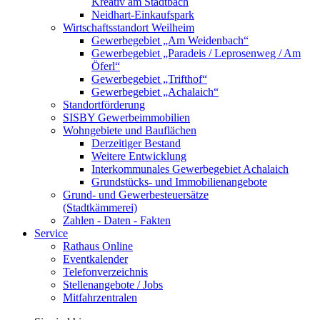
Kreativ am Stadtbach
Neidhart-Einkaufspark
Wirtschaftsstandort Weilheim
Gewerbegebiet „Am Weidenbach“
Gewerbegebiet „Paradeis / Leprosenweg / Am
Öferl“
Gewerbegebiet „Trifthof“
Gewerbegebiet „Achalaich“
Standortförderung
SISBY Gewerbeimmobilien
Wohngebiete und Bauflächen
Derzeitiger Bestand
Weitere Entwicklung
Interkommunales Gewerbegebiet Achalaich
Grundstücks- und Immobilienangebote
Grund- und Gewerbesteuersätze
(Stadtkämmerei)
Zahlen - Daten - Fakten
Service
Rathaus Online
Eventkalender
Telefonverzeichnis
Stellenangebote / Jobs
Mitfahrzentralen