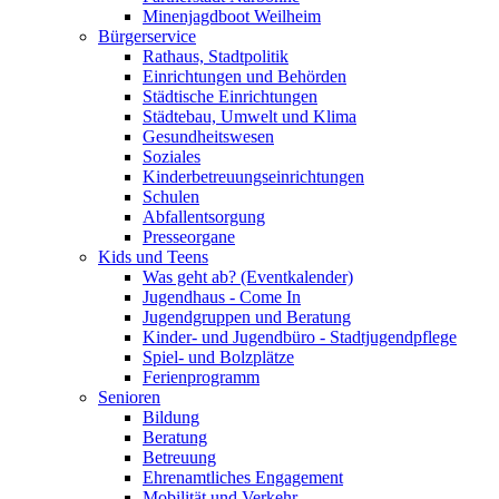
Minenjagdboot Weilheim
Bürgerservice
Rathaus, Stadtpolitik
Einrichtungen und Behörden
Städtische Einrichtungen
Städtebau, Umwelt und Klima
Gesundheitswesen
Soziales
Kinderbetreuungseinrichtungen
Schulen
Abfallentsorgung
Presseorgane
Kids und Teens
Was geht ab? (Eventkalender)
Jugendhaus - Come In
Jugendgruppen und Beratung
Kinder- und Jugendbüro - Stadtjugendpflege
Spiel- und Bolzplätze
Ferienprogramm
Senioren
Bildung
Beratung
Betreuung
Ehrenamtliches Engagement
Mobilität und Verkehr