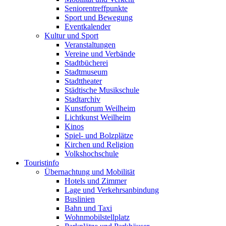
Seniorentreffpunkte
Sport und Bewegung
Eventkalender
Kultur und Sport
Veranstaltungen
Vereine und Verbände
Stadtbücherei
Stadtmuseum
Stadttheater
Städtische Musikschule
Stadtarchiv
Kunstforum Weilheim
Lichtkunst Weilheim
Kinos
Spiel- und Bolzplätze
Kirchen und Religion
Volkshochschule
Touristinfo
Übernachtung und Mobilität
Hotels und Zimmer
Lage und Verkehrsanbindung
Buslinien
Bahn und Taxi
Wohnmobilstellplatz