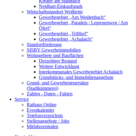
Kreativ am Stadtbach
Neidhart-Einkaufspark
Wirtschaftsstandort Weilheim
Gewerbegebiet „Am Weidenbach“
Gewerbegebiet „Paradeis / Leprosenweg / Am
Öferl“
Gewerbegebiet „Trifthof“
Gewerbegebiet „Achalaich“
Standortförderung
SISBY Gewerbeimmobilien
Wohngebiete und Bauflächen
Derzeitiger Bestand
Weitere Entwicklung
Interkommunales Gewerbegebiet Achalaich
Grundstücks- und Immobilienangebote
Grund- und Gewerbesteuersätze
(Stadtkämmerei)
Zahlen - Daten - Fakten
Service
Rathaus Online
Eventkalender
Telefonverzeichnis
Stellenangebote / Jobs
Mitfahrzentralen