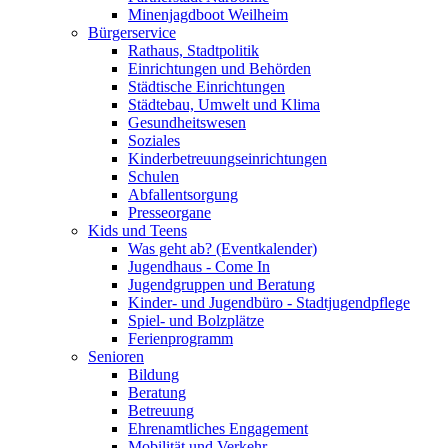
Minenjagdboot Weilheim
Bürgerservice
Rathaus, Stadtpolitik
Einrichtungen und Behörden
Städtische Einrichtungen
Städtebau, Umwelt und Klima
Gesundheitswesen
Soziales
Kinderbetreuungseinrichtungen
Schulen
Abfallentsorgung
Presseorgane
Kids und Teens
Was geht ab? (Eventkalender)
Jugendhaus - Come In
Jugendgruppen und Beratung
Kinder- und Jugendbüro - Stadtjugendpflege
Spiel- und Bolzplätze
Ferienprogramm
Senioren
Bildung
Beratung
Betreuung
Ehrenamtliches Engagement
Mobilität und Verkehr