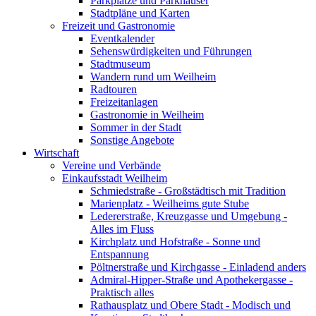
Parkplätze und Parkhäuser
Stadtpläne und Karten
Freizeit und Gastronomie
Eventkalender
Sehenswürdigkeiten und Führungen
Stadtmuseum
Wandern rund um Weilheim
Radtouren
Freizeitanlagen
Gastronomie in Weilheim
Sommer in der Stadt
Sonstige Angebote
Wirtschaft
Vereine und Verbände
Einkaufsstadt Weilheim
Schmiedstraße - Großstädtisch mit Tradition
Marienplatz - Weilheims gute Stube
Ledererstraße, Kreuzgasse und Umgebung -
Alles im Fluss
Kirchplatz und Hofstraße - Sonne und
Entspannung
Pöltnerstraße und Kirchgasse - Einladend anders
Admiral-Hipper-Straße und Apothekergasse -
Praktisch alles
Rathausplatz und Obere Stadt - Modisch und