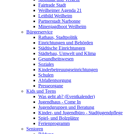
Fairtrade Stadt
Weilheimer Agenda 21
Leitbild Weilheim
Partnerstadt Narbonne
Minenjagdboot Weilheim
Bürgerservice
Rathaus, Stadtpolitik
Einrichtungen und Behörden
Städtische Einrichtungen
Städtebau, Umwelt und Klima
Gesundheitswesen
Soziales
Kinderbetreuungseinrichtungen
Schulen
Abfallentsorgung
Presseorgane
Kids und Teens
Was geht ab? (Eventkalender)
Jugendhaus - Come In
Jugendgruppen und Beratung
Kinder- und Jugendbüro - Stadtjugendpflege
Spiel- und Bolzplätze
Ferienprogramm
Senioren