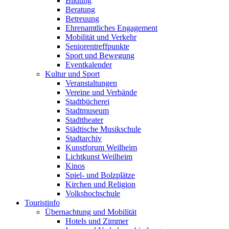
Bildung
Beratung
Betreuung
Ehrenamtliches Engagement
Mobilität und Verkehr
Seniorentreffpunkte
Sport und Bewegung
Eventkalender
Kultur und Sport
Veranstaltungen
Vereine und Verbände
Stadtbücherei
Stadtmuseum
Stadttheater
Städtische Musikschule
Stadtarchiv
Kunstforum Weilheim
Lichtkunst Weilheim
Kinos
Spiel- und Bolzplätze
Kirchen und Religion
Volkshochschule
Touristinfo
Übernachtung und Mobilität
Hotels und Zimmer