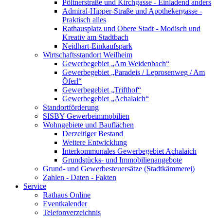
Pöltnerstraße und Kirchgasse - Einladend anders
Admiral-Hipper-Straße und Apothekergasse -
Praktisch alles
Rathausplatz und Obere Stadt - Modisch und
Kreativ am Stadtbach
Neidhart-Einkaufspark
Wirtschaftsstandort Weilheim
Gewerbegebiet „Am Weidenbach“
Gewerbegebiet „Paradeis / Leprosenweg / Am
Öferl“
Gewerbegebiet „Trifthof“
Gewerbegebiet „Achalaich“
Standortförderung
SISBY Gewerbeimmobilien
Wohngebiete und Bauflächen
Derzeitiger Bestand
Weitere Entwicklung
Interkommunales Gewerbegebiet Achalaich
Grundstücks- und Immobilienangebote
Grund- und Gewerbesteuersätze (Stadtkämmerei)
Zahlen - Daten - Fakten
Service
Rathaus Online
Eventkalender
Telefonverzeichnis