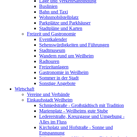
Lage und Verkehrsanbindung
Buslinien
Bahn und Taxi
Wohnmobilstellplatz
Parkplätze und Parkhäuser
Stadtpläne und Karten
Freizeit und Gastronomie
Eventkalender
Sehenswürdigkeiten und Führungen
Stadtmuseum
Wandern rund um Weilheim
Radtouren
Freizeitanlagen
Gastronomie in Weilheim
Sommer in der Stadt
Sonstige Angebote
Wirtschaft
Vereine und Verbände
Einkaufsstadt Weilheim
Schmiedstraße - Großstädtisch mit Tradition
Marienplatz - Weilheims gute Stube
Ledererstraße, Kreuzgasse und Umgebung -
Alles im Fluss
Kirchplatz und Hofstraße - Sonne und
Entspannung