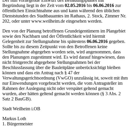
Der nun vorliegende Entwurf des Bebauungsplanes mit
Begründung liegt in der Zeit vom
02.05.2016
bis
06.06.2016
zur
öffentlichen Einsichtnahme aus und kann während den üblichen
Dienststunden des Stadtbauamtes im Rathaus, 2. Stock, Zimmer Nr.
202, oder unter www.weilheim.de eingesehen werden.
Den von der Planung betroffenen Grundeigentümern im Plangebiet
sowie den Nachbarn und der Öffentlichkeit wird hiermit
Gelegenheit zur Stellungnahme bis spätestens
06.06.2016
gegeben.
Sollte bis zu diesem Zeitpunkt von den Betroffenen keine
Stellungnahme abgegeben worden sein, wird angenommen, dass
den Planungen zugestimmt wird. Es wird darauf hingewiesen, dass
nicht fristgerecht abgegebene Stellungnahmen bei der
Beschlussfassung über die Bauleitpläne unberücksichtigt bleiben
können und dass ein Antrag nach § 47 der
Verwaltungsgerichtsordnung (VwGO) unzulässig ist, soweit mit ihm
nur Einwendungen vorgebracht werden, die vom Antragsteller im
Rahmen der Auslegung nicht oder verspätet geltend gemacht
wurden, aber hätten geltend gemacht werden können (§ 3 Abs. 2
Satz 2 BauGB).
Stadt Weilheim i.OB
Markus Loth
1. Bürgermeister