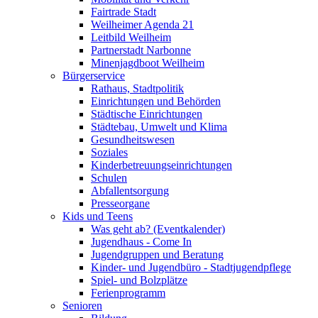
Fairtrade Stadt
Weilheimer Agenda 21
Leitbild Weilheim
Partnerstadt Narbonne
Minenjagdboot Weilheim
Bürgerservice
Rathaus, Stadtpolitik
Einrichtungen und Behörden
Städtische Einrichtungen
Städtebau, Umwelt und Klima
Gesundheitswesen
Soziales
Kinderbetreuungseinrichtungen
Schulen
Abfallentsorgung
Presseorgane
Kids und Teens
Was geht ab? (Eventkalender)
Jugendhaus - Come In
Jugendgruppen und Beratung
Kinder- und Jugendbüro - Stadtjugendpflege
Spiel- und Bolzplätze
Ferienprogramm
Senioren