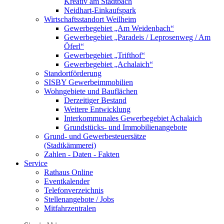
Kreativ am Stadtbach
Neidhart-Einkaufspark
Wirtschaftsstandort Weilheim
Gewerbegebiet „Am Weidenbach“
Gewerbegebiet „Paradeis / Leprosenweg / Am
Öferl“
Gewerbegebiet „Trifthof“
Gewerbegebiet „Achalaich“
Standortförderung
SISBY Gewerbeimmobilien
Wohngebiete und Bauflächen
Derzeitiger Bestand
Weitere Entwicklung
Interkommunales Gewerbegebiet Achalaich
Grundstücks- und Immobilienangebote
Grund- und Gewerbesteuersätze
(Stadtkämmerei)
Zahlen - Daten - Fakten
Service
Rathaus Online
Eventkalender
Telefonverzeichnis
Stellenangebote / Jobs
Mitfahrzentralen