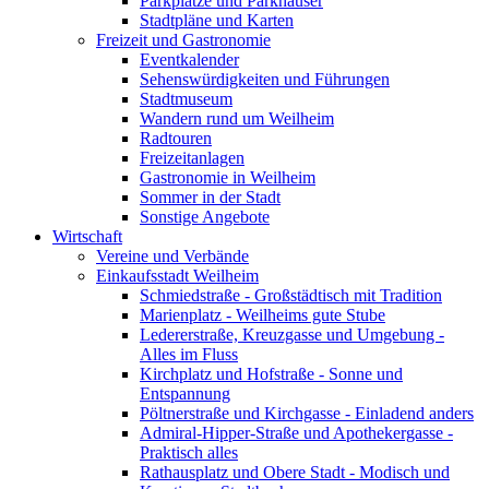
Parkplätze und Parkhäuser
Stadtpläne und Karten
Freizeit und Gastronomie
Eventkalender
Sehenswürdigkeiten und Führungen
Stadtmuseum
Wandern rund um Weilheim
Radtouren
Freizeitanlagen
Gastronomie in Weilheim
Sommer in der Stadt
Sonstige Angebote
Wirtschaft
Vereine und Verbände
Einkaufsstadt Weilheim
Schmiedstraße - Großstädtisch mit Tradition
Marienplatz - Weilheims gute Stube
Ledererstraße, Kreuzgasse und Umgebung -
Alles im Fluss
Kirchplatz und Hofstraße - Sonne und
Entspannung
Pöltnerstraße und Kirchgasse - Einladend anders
Admiral-Hipper-Straße und Apothekergasse -
Praktisch alles
Rathausplatz und Obere Stadt - Modisch und