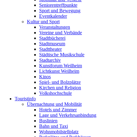
Seniorentreffpunkte
Sport und Bewegung
Eventkalender
Kultur und Sport
Veranstaltungen
Vereine und Verbände
Stadtbücherei
Stadtmuseum
Stadttheater
Städtische Musikschule
Stadtarchiv
Kunstforum Weilheim
Lichtkunst Weilheim
Kinos
Spiel- und Bolzplätze
Kirchen und Religion
Volkshochschule
Touristinfo
Übernachtung und Mobilität
Hotels und Zimmer
Lage und Verkehrsanbindung
Buslinien
Bahn und Taxi
Wohnmobilstellplatz