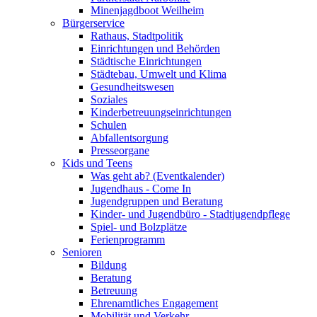
Minenjagdboot Weilheim
Bürgerservice
Rathaus, Stadtpolitik
Einrichtungen und Behörden
Städtische Einrichtungen
Städtebau, Umwelt und Klima
Gesundheitswesen
Soziales
Kinderbetreuungseinrichtungen
Schulen
Abfallentsorgung
Presseorgane
Kids und Teens
Was geht ab? (Eventkalender)
Jugendhaus - Come In
Jugendgruppen und Beratung
Kinder- und Jugendbüro - Stadtjugendpflege
Spiel- und Bolzplätze
Ferienprogramm
Senioren
Bildung
Beratung
Betreuung
Ehrenamtliches Engagement
Mobilität und Verkehr