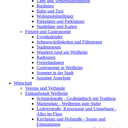
Lage und Verkehrsanbindung
Buslinien
Bahn und Taxi
Wohnmobilstellplatz
Parkplätze und Parkhäuser
Stadtpläne und Karten
Freizeit und Gastronomie
Eventkalender
Sehenswürdigkeiten und Führungen
Stadtmuseum
Wandern rund um Weilheim
Radtouren
Freizeitanlagen
Gastronomie in Weilheim
Sommer in der Stadt
Sonstige Angebote
Wirtschaft
Vereine und Verbände
Einkaufsstadt Weilheim
Schmiedstraße - Großstädtisch mit Tradition
Marienplatz - Weilheims gute Stube
Ledererstraße, Kreuzgasse und Umgebung -
Alles im Fluss
Kirchplatz und Hofstraße - Sonne und
Entspannung