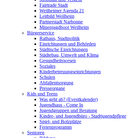
Fairtrade Stadt
Weilheimer Agenda 21
Leitbild Weilheim
Partnerstadt Narbonne
Minenjagdboot Weilheim
Bürgerservice
Rathaus, Stadtpolitik
Einrichtungen und Behörden
Städtische Einrichtungen
Städtebau, Umwelt und Klima
Gesundheitswesen
Soziales
Kinderbetreuungseinrichtungen
Schulen
Abfallentsorgung
Presseorgane
Kids und Teens
Was geht ab? (Eventkalender)
Jugendhaus - Come In
Jugendgruppen und Beratung
Kinder- und Jugendbüro - Stadtjugendpflege
Spiel- und Bolzplätze
Ferienprogramm
Senioren