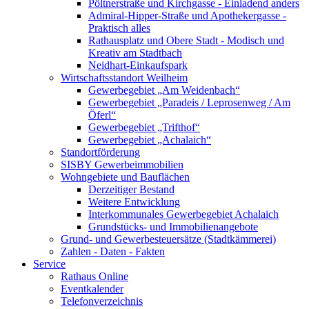
Pöltnerstraße und Kirchgasse - Einladend anders
Admiral-Hipper-Straße und Apothekergasse -
Praktisch alles
Rathausplatz und Obere Stadt - Modisch und
Kreativ am Stadtbach
Neidhart-Einkaufspark
Wirtschaftsstandort Weilheim
Gewerbegebiet „Am Weidenbach“
Gewerbegebiet „Paradeis / Leprosenweg / Am
Öferl“
Gewerbegebiet „Trifthof“
Gewerbegebiet „Achalaich“
Standortförderung
SISBY Gewerbeimmobilien
Wohngebiete und Bauflächen
Derzeitiger Bestand
Weitere Entwicklung
Interkommunales Gewerbegebiet Achalaich
Grundstücks- und Immobilienangebote
Grund- und Gewerbesteuersätze (Stadtkämmerei)
Zahlen - Daten - Fakten
Service
Rathaus Online
Eventkalender
Telefonverzeichnis