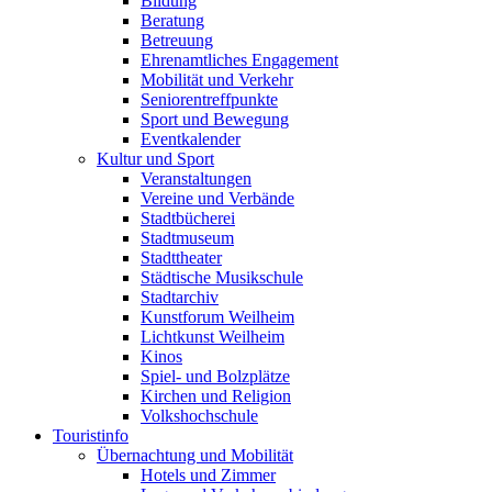
Bildung
Beratung
Betreuung
Ehrenamtliches Engagement
Mobilität und Verkehr
Seniorentreffpunkte
Sport und Bewegung
Eventkalender
Kultur und Sport
Veranstaltungen
Vereine und Verbände
Stadtbücherei
Stadtmuseum
Stadttheater
Städtische Musikschule
Stadtarchiv
Kunstforum Weilheim
Lichtkunst Weilheim
Kinos
Spiel- und Bolzplätze
Kirchen und Religion
Volkshochschule
Touristinfo
Übernachtung und Mobilität
Hotels und Zimmer