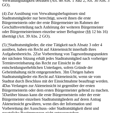
Verwaltungstätigkeit betrauen (Art. 46 Abs. 1 Satz 2, Art. 30 Abs. 3
GO).
(4) Zur Ausübung von Verwaltungsbefugnissen sind
Stadtratsmitglieder nur berechtigt, soweit ihnen die erste
Bürgermeisterin oder der erste Bürgermeister im Rahmen der
Geschäftsverteilung nach Anhörung der weiteren Bürgermeister
oder Bürgermeisterinnen einzelne seiner Befugnisse (§§ 12 bis 16)
überträgt (Art. 39 Abs. 2 GO).
(5)
¹
Stadtratsmitglieder, die eine Tätigkeit nach Absatz 3 oder 4
ausüben, haben ein Recht auf Akteneinsicht innerhalb ihres
Aufgabenbereichs. 2Zur Vorbereitung von Tagesordnungspunkten
der nächsten Sitzung erhält jedes Stadtratsmitglied nach vorheriger
Terminvereinbarung das Recht zur Einsicht in die
entscheidungserheblichen Unterlagen, sofern Gründe der
Geheimhaltung nicht entgegenstehen. 3Im Übrigen haben
Stadtratsmitglieder ein Recht auf Akteneinsicht, wenn sie vom
Stadtrat durch Beschluss mit der Einsichtnahme beauftragt werden.
4Das Verlangen zur Akteneinsicht ist gegenüber der ersten
Bürgermeisterin oder dem ersten Bürgermeister geltend zu machen.
5Darüber hinaus kann die erste Bürgermeisterin oder der erste
Bürgermeister einzelnen Stadtratsmitgliedern auf deren Antrag
Akteneinsicht gewähren, wenn dies der Information und
Vorbereitung der Ausschuss- oder Stadtratstätigkeit dient und
gesetzliche Bestimmungen nicht entgegenstehen.