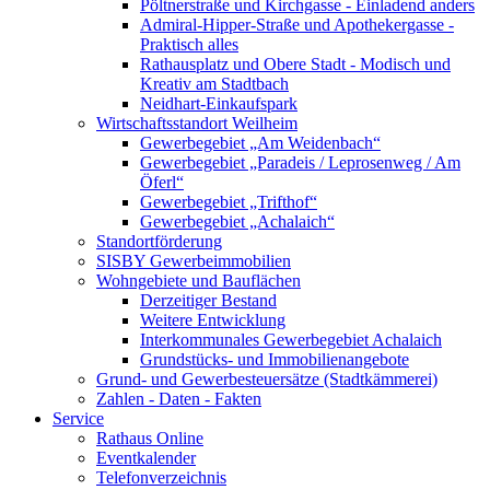
Pöltnerstraße und Kirchgasse - Einladend anders
Admiral-Hipper-Straße und Apothekergasse -
Praktisch alles
Rathausplatz und Obere Stadt - Modisch und
Kreativ am Stadtbach
Neidhart-Einkaufspark
Wirtschaftsstandort Weilheim
Gewerbegebiet „Am Weidenbach“
Gewerbegebiet „Paradeis / Leprosenweg / Am
Öferl“
Gewerbegebiet „Trifthof“
Gewerbegebiet „Achalaich“
Standortförderung
SISBY Gewerbeimmobilien
Wohngebiete und Bauflächen
Derzeitiger Bestand
Weitere Entwicklung
Interkommunales Gewerbegebiet Achalaich
Grundstücks- und Immobilienangebote
Grund- und Gewerbesteuersätze (Stadtkämmerei)
Zahlen - Daten - Fakten
Service
Rathaus Online
Eventkalender
Telefonverzeichnis