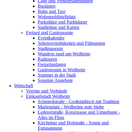
Lage und Verkehrsanbindung
Buslinien
Bahn und Taxi
Wohnmobilstellplatz
Parkplätze und Parkhäuser
Stadtpläne und Karten
Freizeit und Gastronomie
Eventkalender
Sehenswürdigkeiten und Führungen
Stadtmuseum
Wandern rund um Weilheim
Radtouren
Freizeitanlagen
Gastronomie in Weilheim
Sommer in der Stadt
Sonstige Angebote
Wirtschaft
Vereine und Verbände
Einkaufsstadt Weilheim
Schmiedstraße - Großstädtisch mit Tradition
Marienplatz - Weilheims gute Stube
Ledererstraße, Kreuzgasse und Umgebung -
Alles im Fluss
Kirchplatz und Hofstraße - Sonne und
Entspannung