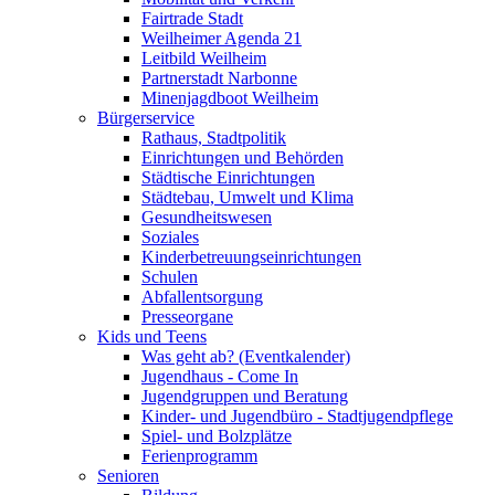
Fairtrade Stadt
Weilheimer Agenda 21
Leitbild Weilheim
Partnerstadt Narbonne
Minenjagdboot Weilheim
Bürgerservice
Rathaus, Stadtpolitik
Einrichtungen und Behörden
Städtische Einrichtungen
Städtebau, Umwelt und Klima
Gesundheitswesen
Soziales
Kinderbetreuungseinrichtungen
Schulen
Abfallentsorgung
Presseorgane
Kids und Teens
Was geht ab? (Eventkalender)
Jugendhaus - Come In
Jugendgruppen und Beratung
Kinder- und Jugendbüro - Stadtjugendpflege
Spiel- und Bolzplätze
Ferienprogramm
Senioren