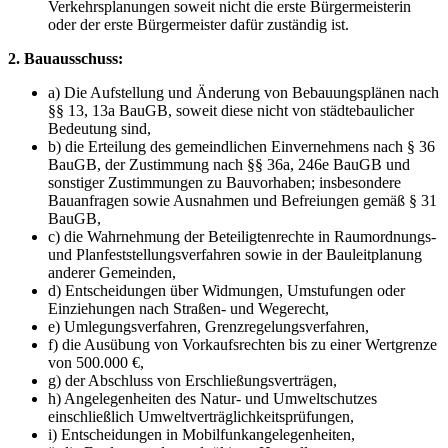
Verkehrsplanungen soweit nicht die erste Bürgermeisterin
oder der erste Bürgermeister dafür zuständig ist.
2. Bauausschuss:
a) Die Aufstellung und Änderung von Bebauungsplänen nach
§§ 13, 13a BauGB, soweit diese nicht von städtebaulicher
Bedeutung sind,
b) die Erteilung des gemeindlichen Einvernehmens nach § 36
BauGB, der Zustimmung nach §§ 36a, 246e BauGB und
sonstiger Zustimmungen zu Bauvorhaben; insbesondere
Bauanfragen sowie Ausnahmen und Befreiungen gemäß § 31
BauGB,
c) die Wahrnehmung der Beteiligtenrechte in Raumordnungs-
und Planfeststellungsverfahren sowie in der Bauleitplanung
anderer Gemeinden,
d) Entscheidungen über Widmungen, Umstufungen oder
Einziehungen nach Straßen- und Wegerecht,
e) Umlegungsverfahren, Grenzregelungsverfahren,
f) die Ausübung von Vorkaufsrechten bis zu einer Wertgrenze
von 500.000 €,
g) der Abschluss von Erschließungsverträgen,
h) Angelegenheiten des Natur- und Umweltschutzes
einschließlich Umweltverträglichkeitsprüfungen,
i) Entscheidungen in Mobilfunkangelegenheiten,