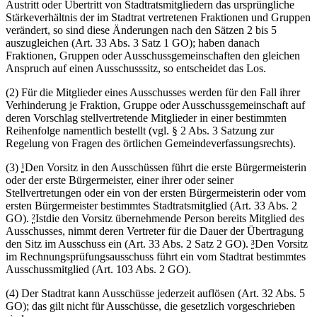
Austritt oder Übertritt von Stadtratsmitgliedern das ursprüngliche
Stärkeverhältnis der im Stadtrat vertretenen Fraktionen und Gruppen
verändert, so sind diese Änderungen nach den Sätzen 2 bis 5
auszugleichen (Art. 33 Abs. 3 Satz 1 GO); haben danach
Fraktionen, Gruppen oder Ausschussgemeinschaften den gleichen
Anspruch auf einen Ausschusssitz, so entscheidet das Los.
(2) Für die Mitglieder eines Ausschusses werden für den Fall ihrer
Verhinderung je Fraktion, Gruppe oder Ausschussgemeinschaft auf
deren Vorschlag stellvertretende Mitglieder in einer bestimmten
Reihenfolge namentlich bestellt (vgl. § 2 Abs. 3 Satzung zur
Regelung von Fragen des örtlichen Gemeindeverfassungsrechts).
(3)
¹
Den Vorsitz in den Ausschüssen führt die erste Bürgermeisterin
oder der erste Bürgermeister, einer ihrer oder seiner
Stellvertretungen oder ein von der ersten Bürgermeisterin oder vom
ersten Bürgermeister bestimmtes Stadtratsmitglied (Art. 33 Abs. 2
GO).
²
Istdie den Vorsitz übernehmende Person bereits Mitglied des
Ausschusses, nimmt deren Vertreter für die Dauer der Übertragung
den Sitz im Ausschuss ein (Art. 33 Abs. 2 Satz 2 GO).
³
Den Vorsitz
im Rechnungsprüfungsausschuss führt ein vom Stadtrat bestimmtes
Ausschussmitglied (Art. 103 Abs. 2 GO).
(4) Der Stadtrat kann Ausschüsse jederzeit auflösen (Art. 32 Abs. 5
GO); das gilt nicht für Ausschüsse, die gesetzlich vorgeschrieben