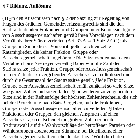
§ 7 Bildung, Auflösung
(1)
¹
In den Ausschüssen nach § 2 der Satzung zur Regelung von
Fragen des örtlichen Gemeindeverfassungsrechts sind die den
Stadtrat bildenden Fraktionen und Gruppen unter Berücksichtigung
von Ausschussgemeinschaften gemäß ihren Vorschlägen nach dem
Verhältnis ihrer Stärke vertreten (Art. 33 Abs. 1 Satz 2 GO); als
Gruppe im Sinne dieser Vorschrift gelten auch einzelne
Ratsmitglieder, die keiner Fraktion, Gruppe oder
Ausschussgemeinschaft angehören.
²
Die Sitze werden nach dem
Verfahren Hare-Niemeyer verteilt.
³
Dabei wird die Zahl der
Stadtratssitze jeder Fraktion, Gruppe oder Ausschussgemeinschaft
mit der Zahl der zu vergebenden Ausschusssitze multipliziert und
durch die Gesamtzahl der Stadtratssitze geteilt.
⁴
Jede Fraktion,
Gruppe oder Ausschussgemeinschaft erhält zunächst so viele Sitze,
wie ganze Zahlen auf sie entfallen.
⁵
Die weiteren zu vergebenden
Sitze sind in der Reihenfolge der höchsten Zahlenbruchteile, die sich
bei der Berechnung nach Satz 3 ergeben, auf die Fraktionen,
Gruppen oder Ausschussgemeinschaften zu verteilen.
⁶
Haben
Fraktionen oder Gruppen den gleichen Anspruch auf einen
Ausschusssitz, so entscheidet die größere Zahl der bei der
Stadtratswahl auf die Wahlvorschläge der betroffenen Parteien oder
Wählergruppen abgegebenen Stimmen; bei Beteiligung einer
Ausschussgemeinschaft entscheidet das Los.
⁷
Wird durch den