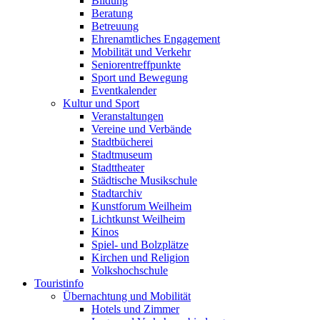
Bildung
Beratung
Betreuung
Ehrenamtliches Engagement
Mobilität und Verkehr
Seniorentreffpunkte
Sport und Bewegung
Eventkalender
Kultur und Sport
Veranstaltungen
Vereine und Verbände
Stadtbücherei
Stadtmuseum
Stadttheater
Städtische Musikschule
Stadtarchiv
Kunstforum Weilheim
Lichtkunst Weilheim
Kinos
Spiel- und Bolzplätze
Kirchen und Religion
Volkshochschule
Touristinfo
Übernachtung und Mobilität
Hotels und Zimmer