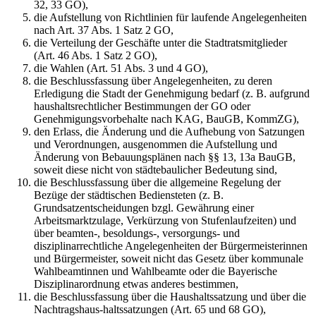
32, 33 GO),
die Aufstellung von Richtlinien für laufende Angelegenheiten
nach Art. 37 Abs. 1 Satz 2 GO,
die Verteilung der Geschäfte unter die Stadtratsmitglieder
(Art. 46 Abs. 1 Satz 2 GO),
die Wahlen (Art. 51 Abs. 3 und 4 GO),
die Beschlussfassung über Angelegenheiten, zu deren
Erledigung die Stadt der Genehmigung bedarf (z. B. aufgrund
haushaltsrechtlicher Bestimmungen der GO oder
Genehmigungsvorbehalte nach KAG, BauGB, KommZG),
den Erlass, die Änderung und die Aufhebung von Satzungen
und Verordnungen, ausgenommen die Aufstellung und
Änderung von Bebauungsplänen nach §§ 13, 13a BauGB,
soweit diese nicht von städtebaulicher Bedeutung sind,
die Beschlussfassung über die allgemeine Regelung der
Bezüge der städtischen Bediensteten (z. B.
Grundsatzentscheidungen bzgl. Gewährung einer
Arbeitsmarktzulage, Verkürzung von Stufenlaufzeiten) und
über beamten-, besoldungs-, versorgungs- und
disziplinarrechtliche Angelegenheiten der Bürgermeisterinnen
und Bürgermeister, soweit nicht das Gesetz über kommunale
Wahlbeamtinnen und Wahlbeamte oder die Bayerische
Disziplinarordnung etwas anderes bestimmen,
die Beschlussfassung über die Haushaltssatzung und über die
Nachtragshaus-haltssatzungen (Art. 65 und 68 GO),