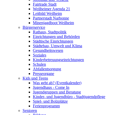
Fairtrade Stadt
Weilheimer Agenda 21
Leitbild Weilheim
Partnerstadt Narbonne
Minenjagdboot Weilheim
Bürgerservice
Rathaus, Stadtpolitik
Einrichtungen und Behörden
Städtische Einrichtungen
Städtebau, Umwelt und Klima
Gesundheitswesen
Soziales
Kinderbetreuungseinrichtungen
Schulen
Abfallentsorgung
Presseorgane
Kids und Teens
Was geht ab? (Eventkalender)
Jugendhaus - Come In
Jugendgruppen und Beratung
Kinder- und Jugendbüro - Stadtjugendpflege
Spiel- und Bolzplätze
Ferienprogramm
Senioren