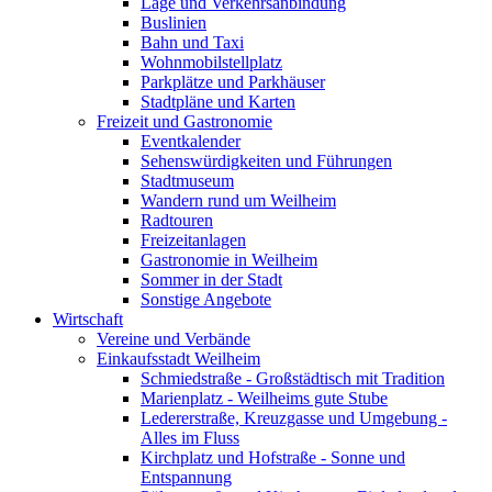
Lage und Verkehrsanbindung
Buslinien
Bahn und Taxi
Wohnmobilstellplatz
Parkplätze und Parkhäuser
Stadtpläne und Karten
Freizeit und Gastronomie
Eventkalender
Sehenswürdigkeiten und Führungen
Stadtmuseum
Wandern rund um Weilheim
Radtouren
Freizeitanlagen
Gastronomie in Weilheim
Sommer in der Stadt
Sonstige Angebote
Wirtschaft
Vereine und Verbände
Einkaufsstadt Weilheim
Schmiedstraße - Großstädtisch mit Tradition
Marienplatz - Weilheims gute Stube
Ledererstraße, Kreuzgasse und Umgebung -
Alles im Fluss
Kirchplatz und Hofstraße - Sonne und
Entspannung