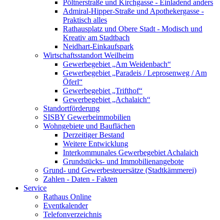
Pöltnerstraße und Kirchgasse - Einladend anders
Admiral-Hipper-Straße und Apothekergasse -
Praktisch alles
Rathausplatz und Obere Stadt - Modisch und
Kreativ am Stadtbach
Neidhart-Einkaufspark
Wirtschaftsstandort Weilheim
Gewerbegebiet „Am Weidenbach“
Gewerbegebiet „Paradeis / Leprosenweg / Am
Öferl“
Gewerbegebiet „Trifthof“
Gewerbegebiet „Achalaich“
Standortförderung
SISBY Gewerbeimmobilien
Wohngebiete und Bauflächen
Derzeitiger Bestand
Weitere Entwicklung
Interkommunales Gewerbegebiet Achalaich
Grundstücks- und Immobilienangebote
Grund- und Gewerbesteuersätze (Stadtkämmerei)
Zahlen - Daten - Fakten
Service
Rathaus Online
Eventkalender
Telefonverzeichnis