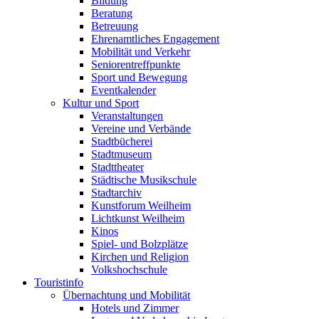
Bildung
Beratung
Betreuung
Ehrenamtliches Engagement
Mobilität und Verkehr
Seniorentreffpunkte
Sport und Bewegung
Eventkalender
Kultur und Sport
Veranstaltungen
Vereine und Verbände
Stadtbücherei
Stadtmuseum
Stadttheater
Städtische Musikschule
Stadtarchiv
Kunstforum Weilheim
Lichtkunst Weilheim
Kinos
Spiel- und Bolzplätze
Kirchen und Religion
Volkshochschule
Touristinfo
Übernachtung und Mobilität
Hotels und Zimmer