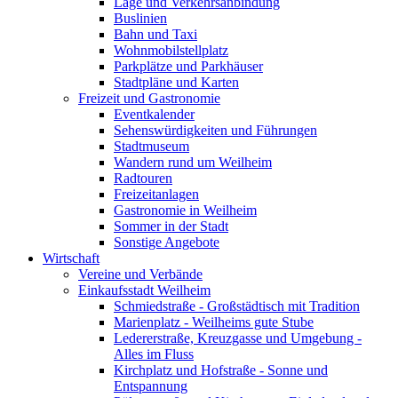
Lage und Verkehrsanbindung
Buslinien
Bahn und Taxi
Wohnmobilstellplatz
Parkplätze und Parkhäuser
Stadtpläne und Karten
Freizeit und Gastronomie
Eventkalender
Sehenswürdigkeiten und Führungen
Stadtmuseum
Wandern rund um Weilheim
Radtouren
Freizeitanlagen
Gastronomie in Weilheim
Sommer in der Stadt
Sonstige Angebote
Wirtschaft
Vereine und Verbände
Einkaufsstadt Weilheim
Schmiedstraße - Großstädtisch mit Tradition
Marienplatz - Weilheims gute Stube
Ledererstraße, Kreuzgasse und Umgebung -
Alles im Fluss
Kirchplatz und Hofstraße - Sonne und
Entspannung