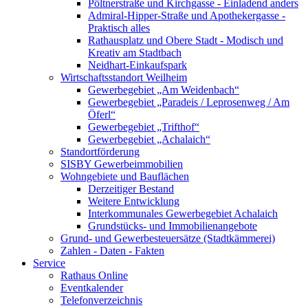
Pöltnerstraße und Kirchgasse - Einladend anders
Admiral-Hipper-Straße und Apothekergasse -
Praktisch alles
Rathausplatz und Obere Stadt - Modisch und
Kreativ am Stadtbach
Neidhart-Einkaufspark
Wirtschaftsstandort Weilheim
Gewerbegebiet „Am Weidenbach“
Gewerbegebiet „Paradeis / Leprosenweg / Am
Öferl“
Gewerbegebiet „Trifthof“
Gewerbegebiet „Achalaich“
Standortförderung
SISBY Gewerbeimmobilien
Wohngebiete und Bauflächen
Derzeitiger Bestand
Weitere Entwicklung
Interkommunales Gewerbegebiet Achalaich
Grundstücks- und Immobilienangebote
Grund- und Gewerbesteuersätze (Stadtkämmerei)
Zahlen - Daten - Fakten
Service
Rathaus Online
Eventkalender
Telefonverzeichnis