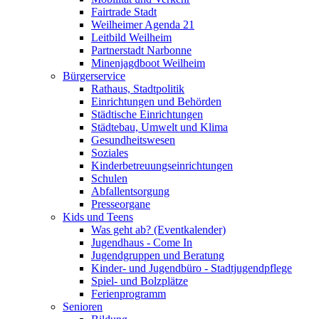
Fairtrade Stadt
Weilheimer Agenda 21
Leitbild Weilheim
Partnerstadt Narbonne
Minenjagdboot Weilheim
Bürgerservice
Rathaus, Stadtpolitik
Einrichtungen und Behörden
Städtische Einrichtungen
Städtebau, Umwelt und Klima
Gesundheitswesen
Soziales
Kinderbetreuungseinrichtungen
Schulen
Abfallentsorgung
Presseorgane
Kids und Teens
Was geht ab? (Eventkalender)
Jugendhaus - Come In
Jugendgruppen und Beratung
Kinder- und Jugendbüro - Stadtjugendpflege
Spiel- und Bolzplätze
Ferienprogramm
Senioren