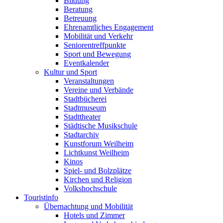
Bildung
Beratung
Betreuung
Ehrenamtliches Engagement
Mobilität und Verkehr
Seniorentreffpunkte
Sport und Bewegung
Eventkalender
Kultur und Sport
Veranstaltungen
Vereine und Verbände
Stadtbücherei
Stadtmuseum
Stadttheater
Städtische Musikschule
Stadtarchiv
Kunstforum Weilheim
Lichtkunst Weilheim
Kinos
Spiel- und Bolzplätze
Kirchen und Religion
Volkshochschule
Touristinfo
Übernachtung und Mobilität
Hotels und Zimmer