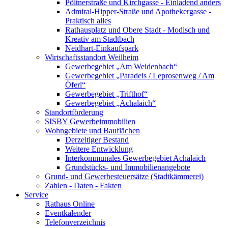
Pöltnerstraße und Kirchgasse - Einladend anders
Admiral-Hipper-Straße und Apothekergasse -
Praktisch alles
Rathausplatz und Obere Stadt - Modisch und
Kreativ am Stadtbach
Neidhart-Einkaufspark
Wirtschaftsstandort Weilheim
Gewerbegebiet „Am Weidenbach“
Gewerbegebiet „Paradeis / Leprosenweg / Am
Öferl“
Gewerbegebiet „Trifthof“
Gewerbegebiet „Achalaich“
Standortförderung
SISBY Gewerbeimmobilien
Wohngebiete und Bauflächen
Derzeitiger Bestand
Weitere Entwicklung
Interkommunales Gewerbegebiet Achalaich
Grundstücks- und Immobilienangebote
Grund- und Gewerbesteuersätze (Stadtkämmerei)
Zahlen - Daten - Fakten
Service
Rathaus Online
Eventkalender
Telefonverzeichnis