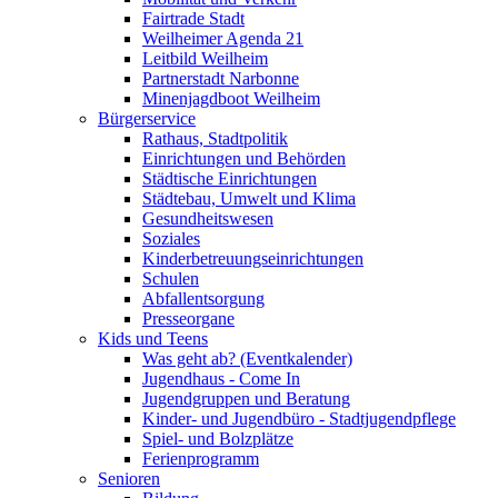
Fairtrade Stadt
Weilheimer Agenda 21
Leitbild Weilheim
Partnerstadt Narbonne
Minenjagdboot Weilheim
Bürgerservice
Rathaus, Stadtpolitik
Einrichtungen und Behörden
Städtische Einrichtungen
Städtebau, Umwelt und Klima
Gesundheitswesen
Soziales
Kinderbetreuungseinrichtungen
Schulen
Abfallentsorgung
Presseorgane
Kids und Teens
Was geht ab? (Eventkalender)
Jugendhaus - Come In
Jugendgruppen und Beratung
Kinder- und Jugendbüro - Stadtjugendpflege
Spiel- und Bolzplätze
Ferienprogramm
Senioren