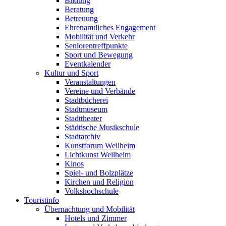
Bildung
Beratung
Betreuung
Ehrenamtliches Engagement
Mobilität und Verkehr
Seniorentreffpunkte
Sport und Bewegung
Eventkalender
Kultur und Sport
Veranstaltungen
Vereine und Verbände
Stadtbücherei
Stadtmuseum
Stadttheater
Städtische Musikschule
Stadtarchiv
Kunstforum Weilheim
Lichtkunst Weilheim
Kinos
Spiel- und Bolzplätze
Kirchen und Religion
Volkshochschule
Touristinfo
Übernachtung und Mobilität
Hotels und Zimmer