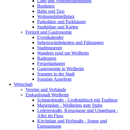
Lage und Verkehrsanbindung
Buslinien
Bahn und Taxi
Wohnmobilstellplatz
Parkplätze und Parkhäuser
Stadtpläne und Karten
Freizeit und Gastronomie
Eventkalender
Sehenswürdigkeiten und Führungen
Stadtmuseum
Wandern rund um Weilheim
Radtouren
Freizeitanlagen
Gastronomie in Weilheim
Sommer in der Stadt
Sonstige Angebote
Wirtschaft
Vereine und Verbände
Einkaufsstadt Weilheim
Schmiedstraße - Großstädtisch mit Tradition
Marienplatz - Weilheims gute Stube
Ledererstraße, Kreuzgasse und Umgebung -
Alles im Fluss
Kirchplatz und Hofstraße - Sonne und
Entspannung