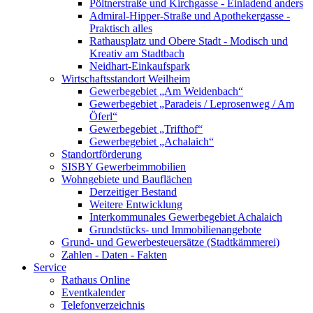
Pöltnerstraße und Kirchgasse - Einladend anders
Admiral-Hipper-Straße und Apothekergasse -
Praktisch alles
Rathausplatz und Obere Stadt - Modisch und
Kreativ am Stadtbach
Neidhart-Einkaufspark
Wirtschaftsstandort Weilheim
Gewerbegebiet „Am Weidenbach“
Gewerbegebiet „Paradeis / Leprosenweg / Am
Öferl“
Gewerbegebiet „Trifthof“
Gewerbegebiet „Achalaich“
Standortförderung
SISBY Gewerbeimmobilien
Wohngebiete und Bauflächen
Derzeitiger Bestand
Weitere Entwicklung
Interkommunales Gewerbegebiet Achalaich
Grundstücks- und Immobilienangebote
Grund- und Gewerbesteuersätze (Stadtkämmerei)
Zahlen - Daten - Fakten
Service
Rathaus Online
Eventkalender
Telefonverzeichnis