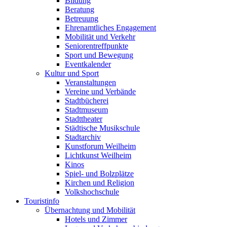
Bildung
Beratung
Betreuung
Ehrenamtliches Engagement
Mobilität und Verkehr
Seniorentreffpunkte
Sport und Bewegung
Eventkalender
Kultur und Sport
Veranstaltungen
Vereine und Verbände
Stadtbücherei
Stadtmuseum
Stadttheater
Städtische Musikschule
Stadtarchiv
Kunstforum Weilheim
Lichtkunst Weilheim
Kinos
Spiel- und Bolzplätze
Kirchen und Religion
Volkshochschule
Touristinfo
Übernachtung und Mobilität
Hotels und Zimmer