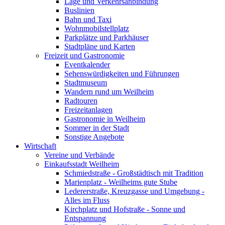
Lage und Verkehrsanbindung
Buslinien
Bahn und Taxi
Wohnmobilstellplatz
Parkplätze und Parkhäuser
Stadtpläne und Karten
Freizeit und Gastronomie
Eventkalender
Sehenswürdigkeiten und Führungen
Stadtmuseum
Wandern rund um Weilheim
Radtouren
Freizeitanlagen
Gastronomie in Weilheim
Sommer in der Stadt
Sonstige Angebote
Wirtschaft
Vereine und Verbände
Einkaufsstadt Weilheim
Schmiedstraße - Großstädtisch mit Tradition
Marienplatz - Weilheims gute Stube
Ledererstraße, Kreuzgasse und Umgebung -
Alles im Fluss
Kirchplatz und Hofstraße - Sonne und
Entspannung