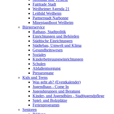
Fairtrade Stadt
Weilheimer Agenda 21
Leitbild Weilheim
Partnerstadt Narbonne
Minenjagdboot Weilheim
Bürgerservice
Rathaus, Stadtpolitik
Einrichtungen und Behörden
Städtische Einrichtungen
Städtebau, Umwelt und Klima
Gesundheitswesen
Soziales
Kinderbetreuungseinrichtungen
Schulen
Abfallentsorgung
Presseorgane
Kids und Teens
Was geht ab? (Eventkalender)
Jugendhaus - Come In
Jugendgruppen und Beratung
Kinder- und Jugendbüro - Stadtjugendpflege
Spiel- und Bolzplätze
Ferienprogramm
Senioren