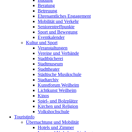
Bildung
Beratung
Betreuung
Ehrenamtliches Engagement
Mobilität und Verkehr
Seniorentreffpunkte
Sport und Bewegung
Eventkalender
Kultur und Sport
Veranstaltungen
Vereine und Verbände
Stadtbücherei
Stadtmuseum
Stadttheater
Städtische Musikschule
Stadtarchiv
Kunstforum Weilheim
Lichtkunst Weilheim
Kinos
Spiel- und Bolzplätze
Kirchen und Religion
Volkshochschule
Touristinfo
Übernachtung und Mobilität
Hotels und Zimmer