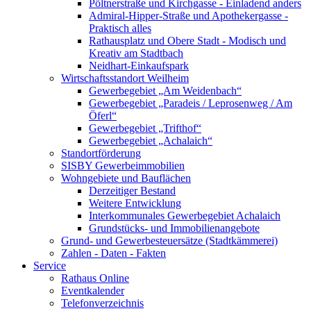
Pöltnerstraße und Kirchgasse - Einladend anders
Admiral-Hipper-Straße und Apothekergasse -
Praktisch alles
Rathausplatz und Obere Stadt - Modisch und
Kreativ am Stadtbach
Neidhart-Einkaufspark
Wirtschaftsstandort Weilheim
Gewerbegebiet „Am Weidenbach“
Gewerbegebiet „Paradeis / Leprosenweg / Am
Öferl“
Gewerbegebiet „Trifthof“
Gewerbegebiet „Achalaich“
Standortförderung
SISBY Gewerbeimmobilien
Wohngebiete und Bauflächen
Derzeitiger Bestand
Weitere Entwicklung
Interkommunales Gewerbegebiet Achalaich
Grundstücks- und Immobilienangebote
Grund- und Gewerbesteuersätze (Stadtkämmerei)
Zahlen - Daten - Fakten
Service
Rathaus Online
Eventkalender
Telefonverzeichnis