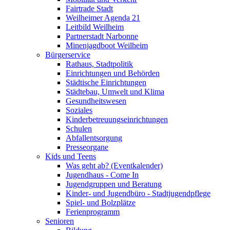
Fairtrade Stadt
Weilheimer Agenda 21
Leitbild Weilheim
Partnerstadt Narbonne
Minenjagdboot Weilheim
Bürgerservice
Rathaus, Stadtpolitik
Einrichtungen und Behörden
Städtische Einrichtungen
Städtebau, Umwelt und Klima
Gesundheitswesen
Soziales
Kinderbetreuungseinrichtungen
Schulen
Abfallentsorgung
Presseorgane
Kids und Teens
Was geht ab? (Eventkalender)
Jugendhaus - Come In
Jugendgruppen und Beratung
Kinder- und Jugendbüro - Stadtjugendpflege
Spiel- und Bolzplätze
Ferienprogramm
Senioren