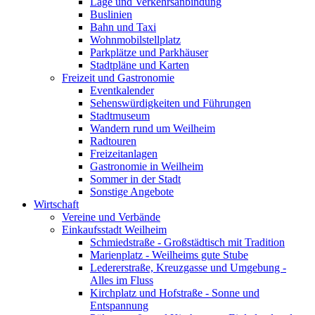
Lage und Verkehrsanbindung
Buslinien
Bahn und Taxi
Wohnmobilstellplatz
Parkplätze und Parkhäuser
Stadtpläne und Karten
Freizeit und Gastronomie
Eventkalender
Sehenswürdigkeiten und Führungen
Stadtmuseum
Wandern rund um Weilheim
Radtouren
Freizeitanlagen
Gastronomie in Weilheim
Sommer in der Stadt
Sonstige Angebote
Wirtschaft
Vereine und Verbände
Einkaufsstadt Weilheim
Schmiedstraße - Großstädtisch mit Tradition
Marienplatz - Weilheims gute Stube
Ledererstraße, Kreuzgasse und Umgebung -
Alles im Fluss
Kirchplatz und Hofstraße - Sonne und
Entspannung