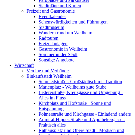
Parkplätze und Parkhäuser
Stadtpläne und Karten
Freizeit und Gastronomie
Eventkalender
Sehenswürdigkeiten und Führungen
Stadtmuseum
Wandern rund um Weilheim
Radtouren
Freizeitanlagen
Gastronomie in Weilheim
Sommer in der Stadt
Sonstige Angebote
Wirtschaft
Vereine und Verbände
Einkaufsstadt Weilheim
Schmiedstraße - Großstädtisch mit Tradition
Marienplatz - Weilheims gute Stube
Ledererstraße, Kreuzgasse und Umgebung -
Alles im Fluss
Kirchplatz und Hofstraße - Sonne und
Entspannung
Pöltnerstraße und Kirchgasse - Einladend anders
Admiral-Hipper-Straße und Apothekergasse -
Praktisch alles
Rathausplatz und Obere Stadt - Modisch und