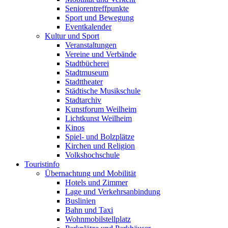
Seniorentreffpunkte
Sport und Bewegung
Eventkalender
Kultur und Sport
Veranstaltungen
Vereine und Verbände
Stadtbücherei
Stadtmuseum
Stadttheater
Städtische Musikschule
Stadtarchiv
Kunstforum Weilheim
Lichtkunst Weilheim
Kinos
Spiel- und Bolzplätze
Kirchen und Religion
Volkshochschule
Touristinfo
Übernachtung und Mobilität
Hotels und Zimmer
Lage und Verkehrsanbindung
Buslinien
Bahn und Taxi
Wohnmobilstellplatz