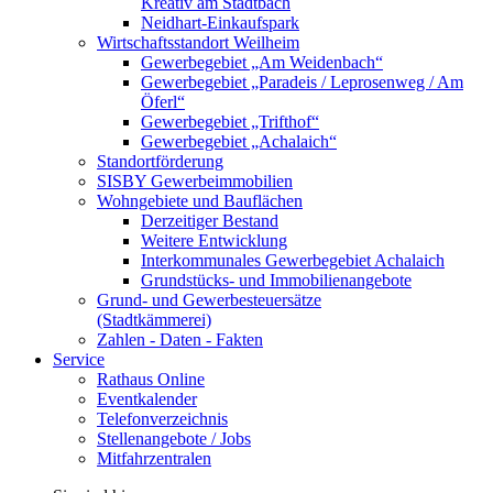
Kreativ am Stadtbach
Neidhart-Einkaufspark
Wirtschaftsstandort Weilheim
Gewerbegebiet „Am Weidenbach“
Gewerbegebiet „Paradeis / Leprosenweg / Am
Öferl“
Gewerbegebiet „Trifthof“
Gewerbegebiet „Achalaich“
Standortförderung
SISBY Gewerbeimmobilien
Wohngebiete und Bauflächen
Derzeitiger Bestand
Weitere Entwicklung
Interkommunales Gewerbegebiet Achalaich
Grundstücks- und Immobilienangebote
Grund- und Gewerbesteuersätze
(Stadtkämmerei)
Zahlen - Daten - Fakten
Service
Rathaus Online
Eventkalender
Telefonverzeichnis
Stellenangebote / Jobs
Mitfahrzentralen