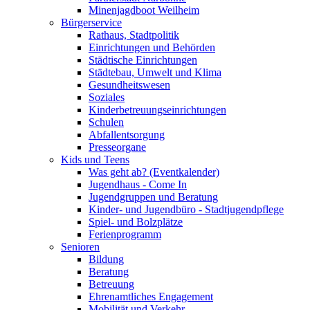
Minenjagdboot Weilheim
Bürgerservice
Rathaus, Stadtpolitik
Einrichtungen und Behörden
Städtische Einrichtungen
Städtebau, Umwelt und Klima
Gesundheitswesen
Soziales
Kinderbetreuungseinrichtungen
Schulen
Abfallentsorgung
Presseorgane
Kids und Teens
Was geht ab? (Eventkalender)
Jugendhaus - Come In
Jugendgruppen und Beratung
Kinder- und Jugendbüro - Stadtjugendpflege
Spiel- und Bolzplätze
Ferienprogramm
Senioren
Bildung
Beratung
Betreuung
Ehrenamtliches Engagement
Mobilität und Verkehr