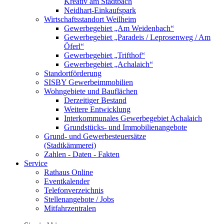
Kreativ am Stadtbach
Neidhart-Einkaufspark
Wirtschaftsstandort Weilheim
Gewerbegebiet „Am Weidenbach“
Gewerbegebiet „Paradeis / Leprosenweg / Am
Öferl“
Gewerbegebiet „Trifthof“
Gewerbegebiet „Achalaich“
Standortförderung
SISBY Gewerbeimmobilien
Wohngebiete und Bauflächen
Derzeitiger Bestand
Weitere Entwicklung
Interkommunales Gewerbegebiet Achalaich
Grundstücks- und Immobilienangebote
Grund- und Gewerbesteuersätze
(Stadtkämmerei)
Zahlen - Daten - Fakten
Service
Rathaus Online
Eventkalender
Telefonverzeichnis
Stellenangebote / Jobs
Mitfahrzentralen