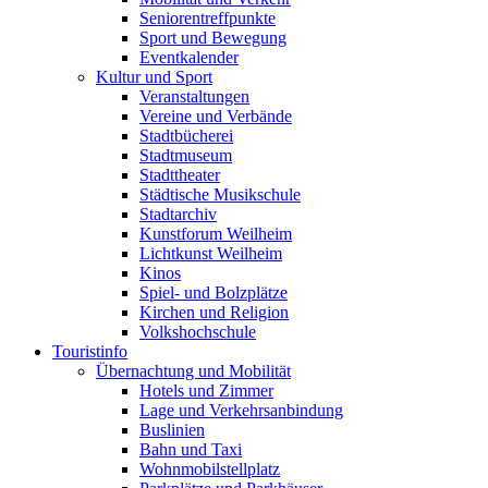
Seniorentreffpunkte
Sport und Bewegung
Eventkalender
Kultur und Sport
Veranstaltungen
Vereine und Verbände
Stadtbücherei
Stadtmuseum
Stadttheater
Städtische Musikschule
Stadtarchiv
Kunstforum Weilheim
Lichtkunst Weilheim
Kinos
Spiel- und Bolzplätze
Kirchen und Religion
Volkshochschule
Touristinfo
Übernachtung und Mobilität
Hotels und Zimmer
Lage und Verkehrsanbindung
Buslinien
Bahn und Taxi
Wohnmobilstellplatz