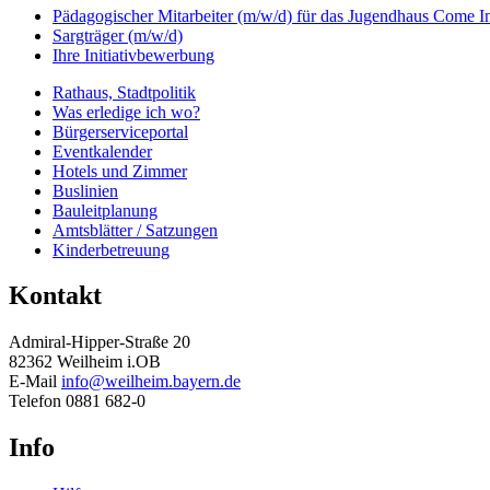
Pädagogischer Mitarbeiter (m/w/d) für das Jugendhaus Come I
Sargträger (m/w/d)
Ihre Initiativbewerbung
Rathaus, Stadtpolitik
Was erledige ich wo?
Bürgerserviceportal
Eventkalender
Hotels und Zimmer
Buslinien
Bauleitplanung
Amtsblätter / Satzungen
Kinderbetreuung
Kontakt
Admiral-Hipper-Straße 20
82362 Weilheim i.OB
E-Mail
info@weilheim.bayern.de
Telefon 0881 682-0
Info