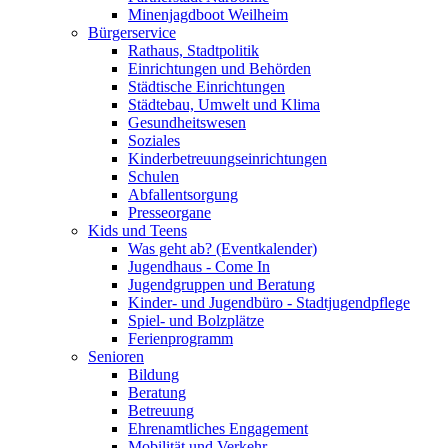
Minenjagdboot Weilheim
Bürgerservice
Rathaus, Stadtpolitik
Einrichtungen und Behörden
Städtische Einrichtungen
Städtebau, Umwelt und Klima
Gesundheitswesen
Soziales
Kinderbetreuungseinrichtungen
Schulen
Abfallentsorgung
Presseorgane
Kids und Teens
Was geht ab? (Eventkalender)
Jugendhaus - Come In
Jugendgruppen und Beratung
Kinder- und Jugendbüro - Stadtjugendpflege
Spiel- und Bolzplätze
Ferienprogramm
Senioren
Bildung
Beratung
Betreuung
Ehrenamtliches Engagement
Mobilität und Verkehr