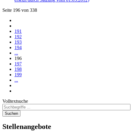
Seite 196 von 338
191
192
193
194
...
196
197
198
199
...
Volltextsuche
Suchen
Stellenangebote