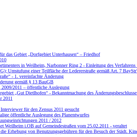
für das Gebiet „Dorfgebiet Unterhausen“ – Friedhof
2010
timenters in Weilheim, Narbonner Ring 2 - Einleitung des Verfahren
G); Umstufung einer Teilfläche der Ledererstraße gemäß Art. 7 BayS
aße“ - 1. vereinfachte Änderung
Änderung gemäß § 13 BauGB
g 2009/2011 – öffentliche Auslegung
ergebiet „Gut Dietlhofen“ - Bekanntmachung des Änderungsbeschlusse
hr 2011
Interviewer für den Zensus 2011 gesucht
lige öffentliche Auslegung des Planentwurfes
uungseinrichtungen 2011 / 2012
iet Weilheim i.OB auf Gemeindestraßen vom 25.02.2011 - veraltet
 die Erhebung von Benutzungsgebühren für den Besuch der Städt. Kind