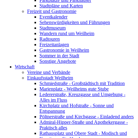
Parkplätze und Parkhäuser
Stadtpläne und Karten
Freizeit und Gastronomie
Eventkalender
Sehenswürdigkeiten und Führungen
Stadtmuseum
Wandern rund um Weilheim
Radtouren
Freizeitanlagen
Gastronomie in Weilheim
Sommer in der Stadt
Sonstige Angebote
Wirtschaft
Vereine und Verbände
Einkaufsstadt Weilheim
Schmiedstraße - Großstädtisch mit Tradition
Marienplatz - Weilheims gute Stube
Ledererstraße, Kreuzgasse und Umgebung -
Alles im Fluss
Kirchplatz und Hofstraße - Sonne und
Entspannung
Pöltnerstraße und Kirchgasse - Einladend anders
Admiral-Hipper-Straße und Apothekergasse -
Praktisch alles
Rathausplatz und Obere Stadt - Modisch und