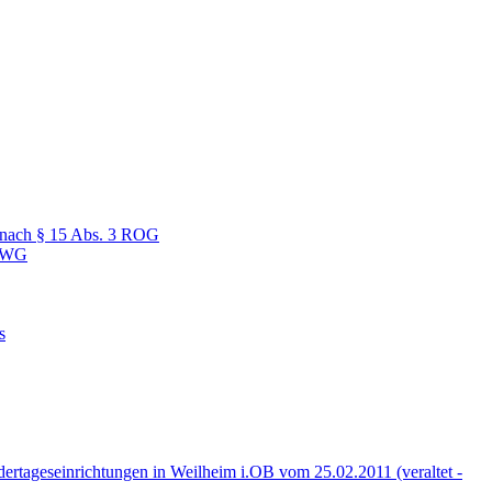
s nach § 15 Abs. 3 ROG
trWG
s
ertageseinrichtungen in Weilheim i.OB vom 25.02.2011 (veraltet -