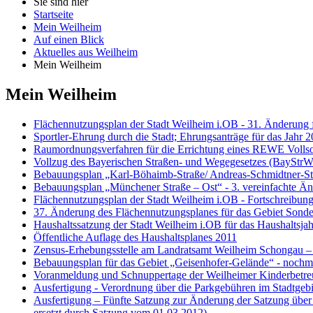
Sie sind hier
Startseite
Mein Weilheim
Auf einen Blick
Aktuelles aus Weilheim
Mein Weilheim
Mein Weilheim
Flächennutzungsplan der Stadt Weilheim i.OB - 31. Änderung 
Sportler-Ehrung durch die Stadt; Ehrungsanträge für das Jahr 
Raumordnungsverfahren für die Errichtung eines REWE Vollsor
Vollzug des Bayerischen Straßen- und Wegegesetzes (BayStrW
Bebauungsplan „Karl-Böhaimb-Straße/ Andreas-Schmidtner-Str
Bebauungsplan „Münchener Straße – Ost“ - 3. vereinfachte 
Flächennutzungsplan der Stadt Weilheim i.OB - Fortschreibun
37. Änderung des Flächennutzungsplanes für das Gebiet Sond
Haushaltssatzung der Stadt Weilheim i.OB für das Haushaltsja
Öffentliche Auflage des Haushaltsplanes 2011
Zensus-Erhebungsstelle am Landratsamt Weilheim Schongau – 
Bebauungsplan für das Gebiet „Geisenhofer-Gelände“ - nochma
Voranmeldung und Schnuppertage der Weilheimer Kinderbetre
Ausfertigung - Verordnung über die Parkgebühren im Stadtgeb
Ausfertigung – Fünfte Satzung zur Änderung der Satzung über
ersetzt durch Satzung vom 01.03.2012)