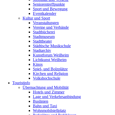
Seniorentreffpunkte
Sport und Bewegung
Eventkalender
Kultur und Sport
Veranstaltungen
Vereine und Verbände
Stadtbücherei
Stadtmuseum
Stadttheater
Städtische Musikschule
Stadtarchiv
Kunstforum Weilheim
Lichtkunst Weilheim
Kinos
Spiel- und Bolzplätze
Kirchen und Religion
Volkshochschule
Touristinfo
Übernachtung und Mobilität
Hotels und Zimmer
Lage und Verkehrsanbindung
Buslinien
Bahn und Taxi
Wohnmobilstellplatz