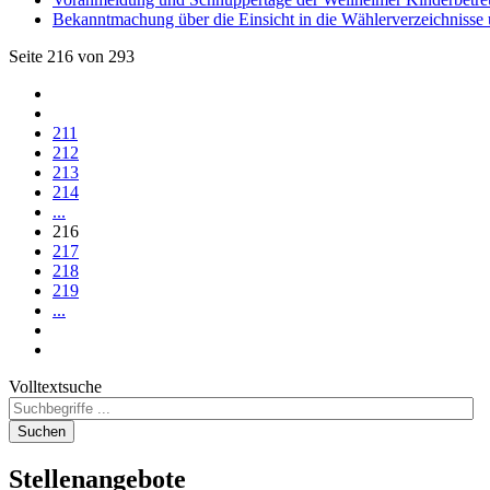
Bekanntmachung über die Einsicht in die Wählerverzeichnisse
Seite 216 von 293
211
212
213
214
...
216
217
218
219
...
Volltextsuche
Suchen
Stellenangebote