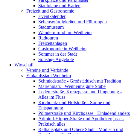
Parkplätze und Parkhäuser
Stadtpläne und Karten
Freizeit und Gastronomie
Eventkalender
Sehenswürdigkeiten und Führungen
Stadtmuseum
Wandern rund um Weilheim
Radtouren
Freizeitanlagen
Gastronomie in Weilheim
Sommer in der Stadt
Sonstige Angebote
Wirtschaft
Vereine und Verbände
Einkaufsstadt Weilheim
Schmiedstraße - Großstädtisch mit Tradition
Marienplatz - Weilheims gute Stube
Ledererstraße, Kreuzgasse und Umgebung -
Alles im Fluss
Kirchplatz und Hofstraße - Sonne und
Entspannung
Pöltnerstraße und Kirchgasse - Einladend anders
Admiral-Hipper-Straße und Apothekergasse -
Praktisch alles
Rathausplatz und Obere Stadt - Modisch und