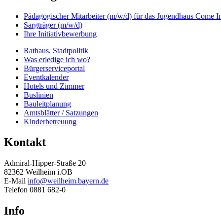
Pädagogischer Mitarbeiter (m/w/d) für das Jugendhaus Come I
Sargträger (m/w/d)
Ihre Initiativbewerbung
Rathaus, Stadtpolitik
Was erledige ich wo?
Bürgerserviceportal
Eventkalender
Hotels und Zimmer
Buslinien
Bauleitplanung
Amtsblätter / Satzungen
Kinderbetreuung
Kontakt
Admiral-Hipper-Straße 20
82362 Weilheim i.OB
E-Mail
info@weilheim.bayern.de
Telefon 0881 682-0
Info