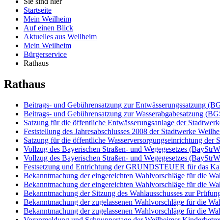
Sie sind hier
Startseite
Mein Weilheim
Auf einen Blick
Aktuelles aus Weilheim
Mein Weilheim
Bürgerservice
Rathaus
Rathaus
Beitrags- und Gebührensatzung zur Entwässerungssatzung (BGS
Beitrags- und Gebührensatzung zur Wasserabgabesatzung (BGS-
Satzung für die öffentliche Entwässerungsanlage der Stadtwer
Feststellung des Jahresabschlusses 2008 der Stadtwerke Weilhe
Satzung für die öffentliche Wasserversorgungseinrichtung der
Vollzug des Bayerischen Straßen- und Wegegesetzes (BayStr
Vollzug des Bayerischen Straßen- und Wegegesetzes (BayStrW
Festsetzung und Entrichtung der GRUNDSTEUER für das Kal
Bekanntmachung der eingereichten Wahlvorschläge für die Wah
Bekanntmachung der eingereichten Wahlvorschläge für die Wah
Bekanntmachung der Sitzung des Wahlausschusses zur Prüfung 
Bekanntmachung der zugelassenen Wahlvorschläge für die Wah
Bekanntmachung der zugelassenen Wahlvorschläge für die Wah
Voranmeldung und Schnuppertage der Weilheimer Kinderbetre