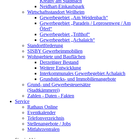
Kreativ am Stadtbach
Neidhart-Einkaufspark
Wirtschaftsstandort Weilheim
Gewerbegebiet „Am Weidenbach“
Gewerbegebiet „Paradeis / Leprosenweg / Am
Öferl“
Gewerbegebiet „Trifthof“
Gewerbegebiet „Achalaich“
Standortförderung
SISBY Gewerbeimmobilien
Wohngebiete und Bauflächen
Derzeitiger Bestand
Weitere Entwicklung
Interkommunales Gewerbegebiet Achalaich
Grundstücks- und Immobilienangebote
Grund- und Gewerbesteuersätze
(Stadtkämmerei)
Zahlen - Daten - Fakten
Service
Rathaus Online
Eventkalender
Telefonverzeichnis
Stellenangebote / Jobs
Mitfahrzentralen