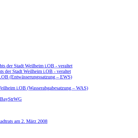
s der Stadt Weilheim i.OB - veraltet
 der Stadt Weilheim i.OB - veraltet
im i.OB (Entwässerungssatzung – EWS)
dt Weilheim i.OB (Wasserabgabesatzung – WAS)
 6 BayStrWG
tadtrats am 2. März 2008