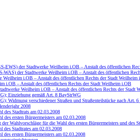
-EWS) der Stadtwerke Weilheim i.OB – Anstalt des öffentlichen Recht
WAS) der Stadtwerke Weilheim i.OB – Anstalt des öffentlichen Rechts
ke Weilheim i.OB – Anstalt des öffentlichen Rechts der Stadt Weilhe
im i.OB – Anstalt des öffentlichen Rechts der Stadt Weilheim i.OB
 Stadtwerke Weilheim i.OB – Anstalt des öffentlichen Rechts der Sta
WG); Einziehung gemäß Art. 8 BayStrWG
G); Widmung verschiedener Straßen und Straßenteilstücke nach Art.
enderjahr 2008
l des Stadtrats am 02.03.2008
l des ersten Bürgermeisters am 02.03.2008
der Wahlvorschläge für die Wahl des ersten Bürgermeisters und des S
l des Stadtrates am 02.03.2008
l des ersten Bürgermeisters am 02.03.2008
uungseinrichtungen