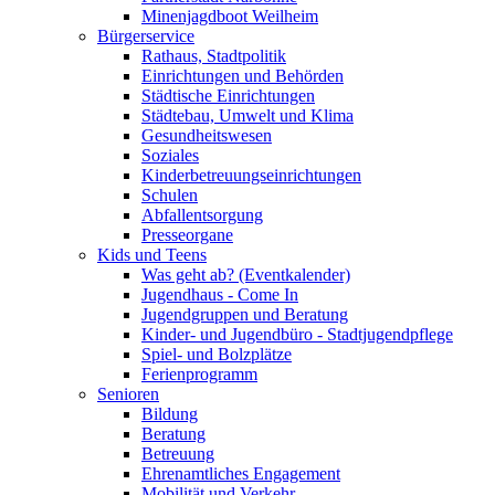
Minenjagdboot Weilheim
Bürgerservice
Rathaus, Stadtpolitik
Einrichtungen und Behörden
Städtische Einrichtungen
Städtebau, Umwelt und Klima
Gesundheitswesen
Soziales
Kinderbetreuungseinrichtungen
Schulen
Abfallentsorgung
Presseorgane
Kids und Teens
Was geht ab? (Eventkalender)
Jugendhaus - Come In
Jugendgruppen und Beratung
Kinder- und Jugendbüro - Stadtjugendpflege
Spiel- und Bolzplätze
Ferienprogramm
Senioren
Bildung
Beratung
Betreuung
Ehrenamtliches Engagement
Mobilität und Verkehr