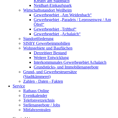
Kreativ am Stadtbach
Neidhart-Einkaufspark
Wirtschaftsstandort Weilheim
Gewerbegebiet „Am Weidenbach“
Gewerbegebiet „Paradeis / Leprosenweg / Am
Öferl“
Gewerbegebiet „Trifthof“
Gewerbegebiet „Achalaich“
Standortförderung
SISBY Gewerbeimmobilien
Wohngebiete und Bauflächen
Derzeitiger Bestand
Weitere Entwicklung
Interkommunales Gewerbegebiet Achalaich
Grundstücks- und Immobilienangebote
Grund- und Gewerbesteuersätze
(Stadtkämmerei)
Zahlen - Daten - Fakten
Service
Rathaus Online
Eventkalender
Telefonverzeichnis
Stellenangebote / Jobs
Mitfahrzentralen