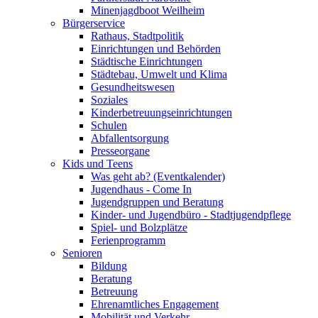
Minenjagdboot Weilheim
Bürgerservice
Rathaus, Stadtpolitik
Einrichtungen und Behörden
Städtische Einrichtungen
Städtebau, Umwelt und Klima
Gesundheitswesen
Soziales
Kinderbetreuungseinrichtungen
Schulen
Abfallentsorgung
Presseorgane
Kids und Teens
Was geht ab? (Eventkalender)
Jugendhaus - Come In
Jugendgruppen und Beratung
Kinder- und Jugendbüro - Stadtjugendpflege
Spiel- und Bolzplätze
Ferienprogramm
Senioren
Bildung
Beratung
Betreuung
Ehrenamtliches Engagement
Mobilität und Verkehr