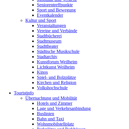
Seniorentreffpunkte
Sport und Bewegung
Eventkalender
Kultur und Sport
Veranstaltungen
Vereine und Verbände
Stadtbücherei
Stadtmuseum
Stadttheater
Städtische Musikschule
Stadtarchiv
Kunstforum Weilheim
Lichtkunst Weilheim
Kinos
Spiel- und Bolzplätze
Kirchen und Religion
Volkshochschule
Touristinfo
Übernachtung und Mobilität
Hotels und Zimmer
Lage und Verkehrsanbindung
Buslinien
Bahn und Taxi
Wohnmobilstellplatz