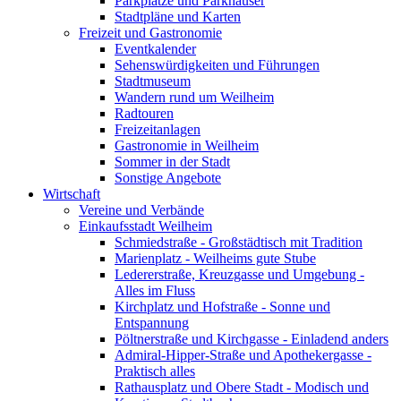
Parkplätze und Parkhäuser
Stadtpläne und Karten
Freizeit und Gastronomie
Eventkalender
Sehenswürdigkeiten und Führungen
Stadtmuseum
Wandern rund um Weilheim
Radtouren
Freizeitanlagen
Gastronomie in Weilheim
Sommer in der Stadt
Sonstige Angebote
Wirtschaft
Vereine und Verbände
Einkaufsstadt Weilheim
Schmiedstraße - Großstädtisch mit Tradition
Marienplatz - Weilheims gute Stube
Ledererstraße, Kreuzgasse und Umgebung -
Alles im Fluss
Kirchplatz und Hofstraße - Sonne und
Entspannung
Pöltnerstraße und Kirchgasse - Einladend anders
Admiral-Hipper-Straße und Apothekergasse -
Praktisch alles
Rathausplatz und Obere Stadt - Modisch und