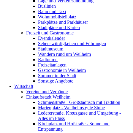
Lage und Verkehrsanbindung
Buslinien
Bahn und Taxi
Wohnmobilstellplatz
Parkplätze und Parkhäuser
Stadtpläne und Karten
Freizeit und Gastronomie
Eventkalender
Sehenswürdigkeiten und Führungen
Stadtmuseum
Wandern rund um Weilheim
Radtouren
Freizeitanlagen
Gastronomie in Weilheim
Sommer in der Stadt
Sonstige Angebote
Wirtschaft
Vereine und Verbände
Einkaufsstadt Weilheim
Schmiedstraße - Großstädtisch mit Tradition
Marienplatz - Weilheims gute Stube
Ledererstraße, Kreuzgasse und Umgebung -
Alles im Fluss
Kirchplatz und Hofstraße - Sonne und
Entspannung