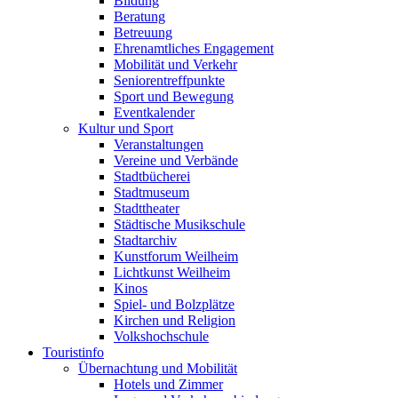
Bildung
Beratung
Betreuung
Ehrenamtliches Engagement
Mobilität und Verkehr
Seniorentreffpunkte
Sport und Bewegung
Eventkalender
Kultur und Sport
Veranstaltungen
Vereine und Verbände
Stadtbücherei
Stadtmuseum
Stadttheater
Städtische Musikschule
Stadtarchiv
Kunstforum Weilheim
Lichtkunst Weilheim
Kinos
Spiel- und Bolzplätze
Kirchen und Religion
Volkshochschule
Touristinfo
Übernachtung und Mobilität
Hotels und Zimmer