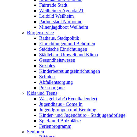
Fairtrade Stadt
Weilheimer Agenda 21
Leitbild Weilheim
Partnerstadt Narbonne
Minenjagdboot Weilheim
Bürgerservice
Rathaus, Stadtpolitik
Einrichtungen und Behörden
Städtische Einrichtungen
Städtebau, Umwelt und Klima
Gesundheitswesen
Soziales
Kinderbetreuungseinrichtungen
Schulen
Abfallentsorgung
Presseorgane
Kids und Teens
Was geht ab? (Eventkalender)
Jugendhaus - Come In
Jugendgruppen und Beratung
Kinder- und Jugendbüro - Stadtjugendpflege
Spiel- und Bolzplätze
Ferienprogramm
Senioren