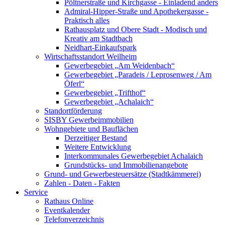
Pöltnerstraße und Kirchgasse - Einladend anders
Admiral-Hipper-Straße und Apothekergasse -
Praktisch alles
Rathausplatz und Obere Stadt - Modisch und
Kreativ am Stadtbach
Neidhart-Einkaufspark
Wirtschaftsstandort Weilheim
Gewerbegebiet „Am Weidenbach“
Gewerbegebiet „Paradeis / Leprosenweg / Am
Öferl“
Gewerbegebiet „Trifthof“
Gewerbegebiet „Achalaich“
Standortförderung
SISBY Gewerbeimmobilien
Wohngebiete und Bauflächen
Derzeitiger Bestand
Weitere Entwicklung
Interkommunales Gewerbegebiet Achalaich
Grundstücks- und Immobilienangebote
Grund- und Gewerbesteuersätze (Stadtkämmerei)
Zahlen - Daten - Fakten
Service
Rathaus Online
Eventkalender
Telefonverzeichnis