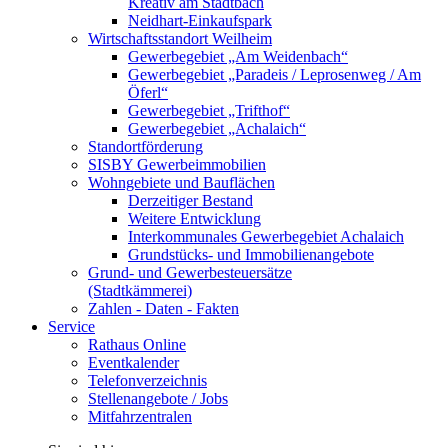
Kreativ am Stadtbach
Neidhart-Einkaufspark
Wirtschaftsstandort Weilheim
Gewerbegebiet „Am Weidenbach“
Gewerbegebiet „Paradeis / Leprosenweg / Am
Öferl“
Gewerbegebiet „Trifthof“
Gewerbegebiet „Achalaich“
Standortförderung
SISBY Gewerbeimmobilien
Wohngebiete und Bauflächen
Derzeitiger Bestand
Weitere Entwicklung
Interkommunales Gewerbegebiet Achalaich
Grundstücks- und Immobilienangebote
Grund- und Gewerbesteuersätze
(Stadtkämmerei)
Zahlen - Daten - Fakten
Service
Rathaus Online
Eventkalender
Telefonverzeichnis
Stellenangebote / Jobs
Mitfahrzentralen