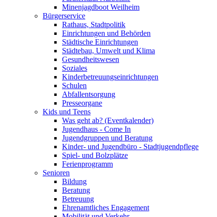
Minenjagdboot Weilheim
Bürgerservice
Rathaus, Stadtpolitik
Einrichtungen und Behörden
Städtische Einrichtungen
Städtebau, Umwelt und Klima
Gesundheitswesen
Soziales
Kinderbetreuungseinrichtungen
Schulen
Abfallentsorgung
Presseorgane
Kids und Teens
Was geht ab? (Eventkalender)
Jugendhaus - Come In
Jugendgruppen und Beratung
Kinder- und Jugendbüro - Stadtjugendpflege
Spiel- und Bolzplätze
Ferienprogramm
Senioren
Bildung
Beratung
Betreuung
Ehrenamtliches Engagement
Mobilität und Verkehr