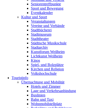
Seniorentreffpunkte
Sport und Bewegung
Eventkalender
Kultur und Sport
Veranstaltungen
Vereine und Verbände
Stadtbücherei
Stadtmuseum
Stadttheater
Städtische Musikschule
Stadtarchiv
Kunstforum Weilheim
Lichtkunst Weilheim
Kinos
Spiel- und Bolzplätze
Kirchen und Religion
Volkshochschule
Touristinfo
Übernachtung und Mobilität
Hotels und Zimmer
Lage und Verkehrsanbindung
Buslinien
Bahn und Taxi
Wohnmobilstellplatz