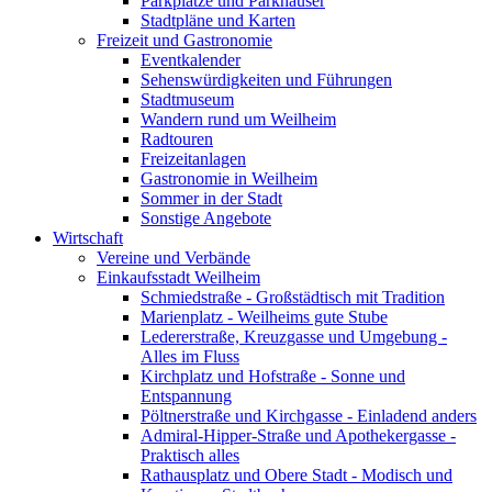
Parkplätze und Parkhäuser
Stadtpläne und Karten
Freizeit und Gastronomie
Eventkalender
Sehenswürdigkeiten und Führungen
Stadtmuseum
Wandern rund um Weilheim
Radtouren
Freizeitanlagen
Gastronomie in Weilheim
Sommer in der Stadt
Sonstige Angebote
Wirtschaft
Vereine und Verbände
Einkaufsstadt Weilheim
Schmiedstraße - Großstädtisch mit Tradition
Marienplatz - Weilheims gute Stube
Ledererstraße, Kreuzgasse und Umgebung -
Alles im Fluss
Kirchplatz und Hofstraße - Sonne und
Entspannung
Pöltnerstraße und Kirchgasse - Einladend anders
Admiral-Hipper-Straße und Apothekergasse -
Praktisch alles
Rathausplatz und Obere Stadt - Modisch und