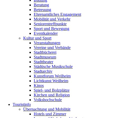
Bildung
Beratung
Betreuung
Ehrenamtliches Engagement
Mobilität und Verkehr
Seniorentreffpunkte
Sport und Bewegung
Eventkalender
Kultur und Sport
Veranstaltungen
Vereine und Verbände
Stadtbücherei
Stadtmuseum
Stadttheater
Städtische Musikschule
Stadtarchiv
Kunstforum Weilheim
Lichtkunst Weilheim
Kinos
Spiel- und Bolzplätze
Kirchen und Religion
Volkshochschule
Touristinfo
Übernachtung und Mobilität
Hotels und Zimmer