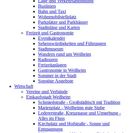
Lage und Verkehrsanbindung
Buslinien
Bahn und Taxi
Wohnmobilstellplatz
Parkplätze und Parkhäuser
Stadtpläne und Karten
Freizeit und Gastronomie
Eventkalender
Sehenswürdigkeiten und Führungen
Stadtmuseum
Wandern rund um Weilheim
Radtouren
Freizeitanlagen
Gastronomie in Weilheim
Sommer in der Stadt
Sonstige Angebote
Wirtschaft
Vereine und Verbände
Einkaufsstadt Weilheim
Schmiedstraße - Großstädtisch mit Tradition
Marienplatz - Weilheims gute Stube
Ledererstraße, Kreuzgasse und Umgebung -
Alles im Fluss
Kirchplatz und Hofstraße - Sonne und
Entspannung