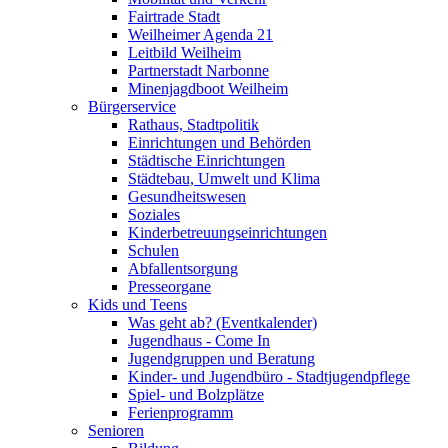
Fairtrade Stadt
Weilheimer Agenda 21
Leitbild Weilheim
Partnerstadt Narbonne
Minenjagdboot Weilheim
Bürgerservice
Rathaus, Stadtpolitik
Einrichtungen und Behörden
Städtische Einrichtungen
Städtebau, Umwelt und Klima
Gesundheitswesen
Soziales
Kinderbetreuungseinrichtungen
Schulen
Abfallentsorgung
Presseorgane
Kids und Teens
Was geht ab? (Eventkalender)
Jugendhaus - Come In
Jugendgruppen und Beratung
Kinder- und Jugendbüro - Stadtjugendpflege
Spiel- und Bolzplätze
Ferienprogramm
Senioren