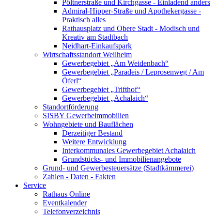
Pöltnerstraße und Kirchgasse - Einladend anders
Admiral-Hipper-Straße und Apothekergasse -
Praktisch alles
Rathausplatz und Obere Stadt - Modisch und
Kreativ am Stadtbach
Neidhart-Einkaufspark
Wirtschaftsstandort Weilheim
Gewerbegebiet „Am Weidenbach“
Gewerbegebiet „Paradeis / Leprosenweg / Am
Öferl“
Gewerbegebiet „Trifthof“
Gewerbegebiet „Achalaich“
Standortförderung
SISBY Gewerbeimmobilien
Wohngebiete und Bauflächen
Derzeitiger Bestand
Weitere Entwicklung
Interkommunales Gewerbegebiet Achalaich
Grundstücks- und Immobilienangebote
Grund- und Gewerbesteuersätze (Stadtkämmerei)
Zahlen - Daten - Fakten
Service
Rathaus Online
Eventkalender
Telefonverzeichnis