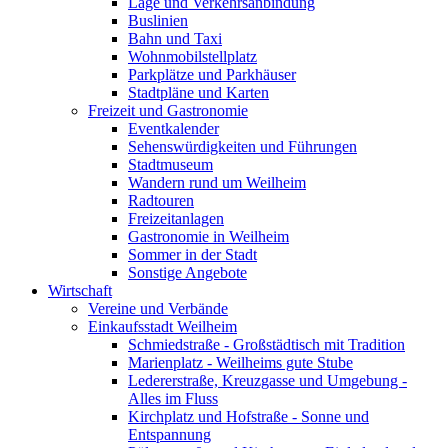
Lage und Verkehrsanbindung
Buslinien
Bahn und Taxi
Wohnmobilstellplatz
Parkplätze und Parkhäuser
Stadtpläne und Karten
Freizeit und Gastronomie
Eventkalender
Sehenswürdigkeiten und Führungen
Stadtmuseum
Wandern rund um Weilheim
Radtouren
Freizeitanlagen
Gastronomie in Weilheim
Sommer in der Stadt
Sonstige Angebote
Wirtschaft
Vereine und Verbände
Einkaufsstadt Weilheim
Schmiedstraße - Großstädtisch mit Tradition
Marienplatz - Weilheims gute Stube
Ledererstraße, Kreuzgasse und Umgebung -
Alles im Fluss
Kirchplatz und Hofstraße - Sonne und
Entspannung