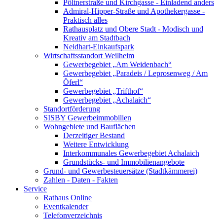
Pöltnerstraße und Kirchgasse - Einladend anders
Admiral-Hipper-Straße und Apothekergasse -
Praktisch alles
Rathausplatz und Obere Stadt - Modisch und
Kreativ am Stadtbach
Neidhart-Einkaufspark
Wirtschaftsstandort Weilheim
Gewerbegebiet „Am Weidenbach“
Gewerbegebiet „Paradeis / Leprosenweg / Am
Öferl“
Gewerbegebiet „Trifthof“
Gewerbegebiet „Achalaich“
Standortförderung
SISBY Gewerbeimmobilien
Wohngebiete und Bauflächen
Derzeitiger Bestand
Weitere Entwicklung
Interkommunales Gewerbegebiet Achalaich
Grundstücks- und Immobilienangebote
Grund- und Gewerbesteuersätze (Stadtkämmerei)
Zahlen - Daten - Fakten
Service
Rathaus Online
Eventkalender
Telefonverzeichnis