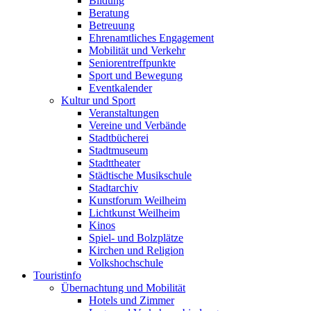
Bildung
Beratung
Betreuung
Ehrenamtliches Engagement
Mobilität und Verkehr
Seniorentreffpunkte
Sport und Bewegung
Eventkalender
Kultur und Sport
Veranstaltungen
Vereine und Verbände
Stadtbücherei
Stadtmuseum
Stadttheater
Städtische Musikschule
Stadtarchiv
Kunstforum Weilheim
Lichtkunst Weilheim
Kinos
Spiel- und Bolzplätze
Kirchen und Religion
Volkshochschule
Touristinfo
Übernachtung und Mobilität
Hotels und Zimmer