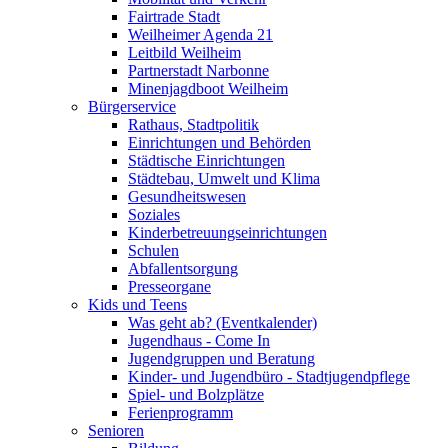
Fairtrade Stadt
Weilheimer Agenda 21
Leitbild Weilheim
Partnerstadt Narbonne
Minenjagdboot Weilheim
Bürgerservice
Rathaus, Stadtpolitik
Einrichtungen und Behörden
Städtische Einrichtungen
Städtebau, Umwelt und Klima
Gesundheitswesen
Soziales
Kinderbetreuungseinrichtungen
Schulen
Abfallentsorgung
Presseorgane
Kids und Teens
Was geht ab? (Eventkalender)
Jugendhaus - Come In
Jugendgruppen und Beratung
Kinder- und Jugendbüro - Stadtjugendpflege
Spiel- und Bolzplätze
Ferienprogramm
Senioren