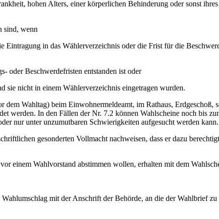
rankheit, hohen Alters, einer körperlichen Behinderung oder sonst ih
n sind, wenn
die Eintragung in das Wählerverzeichnis oder die Frist für die Beschwe
gs- oder Beschwerdefristen entstanden ist oder
nd sie nicht in einem Wählerverzeichnis eingetragen wurden.
r dem Wahltag) beim Einwohnermeldeamt, im Rathaus, Erdgeschoß, schr
t werden. In den Fällen der Nr. 7.2 können Wahlscheine noch bis zum
oder nur unter unzumutbaren Schwierigkeiten aufgesucht werden kann.
schriftlichen gesonderten Vollmacht nachweisen, dass er dazu berechtig
ie vor einem Wahlvorstand abstimmen wollen, erhalten mit dem Wahlsch
Wahlumschlag mit der Anschrift der Behörde, an die der Wahlbrief zu 