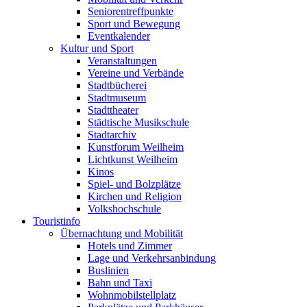
Seniorentreffpunkte
Sport und Bewegung
Eventkalender
Kultur und Sport
Veranstaltungen
Vereine und Verbände
Stadtbücherei
Stadtmuseum
Stadttheater
Städtische Musikschule
Stadtarchiv
Kunstforum Weilheim
Lichtkunst Weilheim
Kinos
Spiel- und Bolzplätze
Kirchen und Religion
Volkshochschule
Touristinfo
Übernachtung und Mobilität
Hotels und Zimmer
Lage und Verkehrsanbindung
Buslinien
Bahn und Taxi
Wohnmobilstellplatz