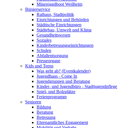
Minenjagdboot Weilheim
Bürgerservice
Rathaus, Stadtpolitik
Einrichtungen und Behörden
Städtische Einrichtungen
Städtebau, Umwelt und Klima
Gesundheitswesen
Soziales
Kinderbetreuungseinrichtungen
Schulen
Abfallentsorgung
Presseorgane
Kids und Teens
Was geht ab? (Eventkalender)
Jugendhaus - Come In
Jugendgruppen und Beratung
Kinder- und Jugendbüro - Stadtjugendpflege
Spiel- und Bolzplätze
Ferienprogramm
Senioren
Bildung
Beratung
Betreuung
Ehrenamtliches Engagement
Mobilität und Verkehr