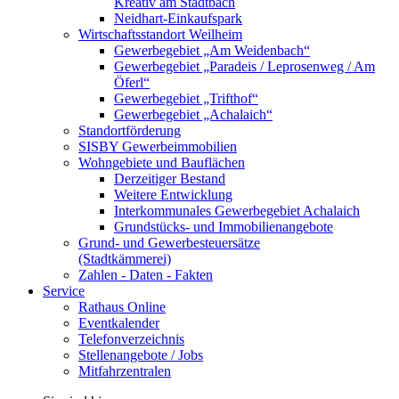
Kreativ am Stadtbach
Neidhart-Einkaufspark
Wirtschaftsstandort Weilheim
Gewerbegebiet „Am Weidenbach“
Gewerbegebiet „Paradeis / Leprosenweg / Am
Öferl“
Gewerbegebiet „Trifthof“
Gewerbegebiet „Achalaich“
Standortförderung
SISBY Gewerbeimmobilien
Wohngebiete und Bauflächen
Derzeitiger Bestand
Weitere Entwicklung
Interkommunales Gewerbegebiet Achalaich
Grundstücks- und Immobilienangebote
Grund- und Gewerbesteuersätze
(Stadtkämmerei)
Zahlen - Daten - Fakten
Service
Rathaus Online
Eventkalender
Telefonverzeichnis
Stellenangebote / Jobs
Mitfahrzentralen