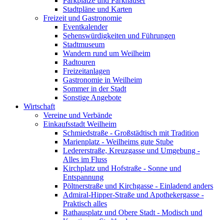
Parkplätze und Parkhäuser
Stadtpläne und Karten
Freizeit und Gastronomie
Eventkalender
Sehenswürdigkeiten und Führungen
Stadtmuseum
Wandern rund um Weilheim
Radtouren
Freizeitanlagen
Gastronomie in Weilheim
Sommer in der Stadt
Sonstige Angebote
Wirtschaft
Vereine und Verbände
Einkaufsstadt Weilheim
Schmiedstraße - Großstädtisch mit Tradition
Marienplatz - Weilheims gute Stube
Ledererstraße, Kreuzgasse und Umgebung -
Alles im Fluss
Kirchplatz und Hofstraße - Sonne und
Entspannung
Pöltnerstraße und Kirchgasse - Einladend anders
Admiral-Hipper-Straße und Apothekergasse -
Praktisch alles
Rathausplatz und Obere Stadt - Modisch und