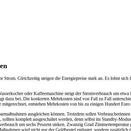
ren
 Strom. Gleichzeitig steigen die Energiepreise stark an. Es lohnt sich 
sserkocher oder Kaffeemaschine steigt der Stromverbrauch um etwa fün
gt dazu bei. Die konkreten Mehrkosten sind von Fall zu Fall unterschi
e mitgerechnet, entstehen Mehrkosten von bis zu einigen Hundert Euro 
parmaßnahmen ausgleichen können. Trotzdem sollen Verbraucherinnen un
en, sollten komplett ausgeschaltet werden, denn selbst im Standby-Mo
gieverbrauch um sechs Prozent sinken. Zwanzig Grad Zimmertemperatur
aßnahmen wird nicht nur der Geldbeutel entlastet, sondern zusätzlich 