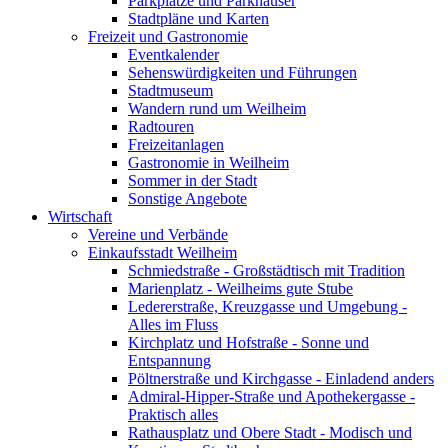
Parkplätze und Parkhäuser
Stadtpläne und Karten
Freizeit und Gastronomie
Eventkalender
Sehenswürdigkeiten und Führungen
Stadtmuseum
Wandern rund um Weilheim
Radtouren
Freizeitanlagen
Gastronomie in Weilheim
Sommer in der Stadt
Sonstige Angebote
Wirtschaft
Vereine und Verbände
Einkaufsstadt Weilheim
Schmiedstraße - Großstädtisch mit Tradition
Marienplatz - Weilheims gute Stube
Ledererstraße, Kreuzgasse und Umgebung -
Alles im Fluss
Kirchplatz und Hofstraße - Sonne und
Entspannung
Pöltnerstraße und Kirchgasse - Einladend anders
Admiral-Hipper-Straße und Apothekergasse -
Praktisch alles
Rathausplatz und Obere Stadt - Modisch und