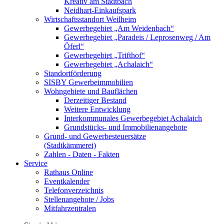
Kreativ am Stadtbach
Neidhart-Einkaufspark
Wirtschaftsstandort Weilheim
Gewerbegebiet „Am Weidenbach“
Gewerbegebiet „Paradeis / Leprosenweg / Am
Öferl“
Gewerbegebiet „Trifthof“
Gewerbegebiet „Achalaich“
Standortförderung
SISBY Gewerbeimmobilien
Wohngebiete und Bauflächen
Derzeitiger Bestand
Weitere Entwicklung
Interkommunales Gewerbegebiet Achalaich
Grundstücks- und Immobilienangebote
Grund- und Gewerbesteuersätze
(Stadtkämmerei)
Zahlen - Daten - Fakten
Service
Rathaus Online
Eventkalender
Telefonverzeichnis
Stellenangebote / Jobs
Mitfahrzentralen