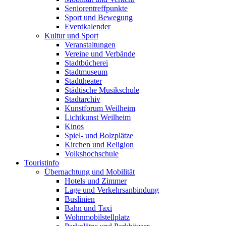
Seniorentreffpunkte
Sport und Bewegung
Eventkalender
Kultur und Sport
Veranstaltungen
Vereine und Verbände
Stadtbücherei
Stadtmuseum
Stadttheater
Städtische Musikschule
Stadtarchiv
Kunstforum Weilheim
Lichtkunst Weilheim
Kinos
Spiel- und Bolzplätze
Kirchen und Religion
Volkshochschule
Touristinfo
Übernachtung und Mobilität
Hotels und Zimmer
Lage und Verkehrsanbindung
Buslinien
Bahn und Taxi
Wohnmobilstellplatz