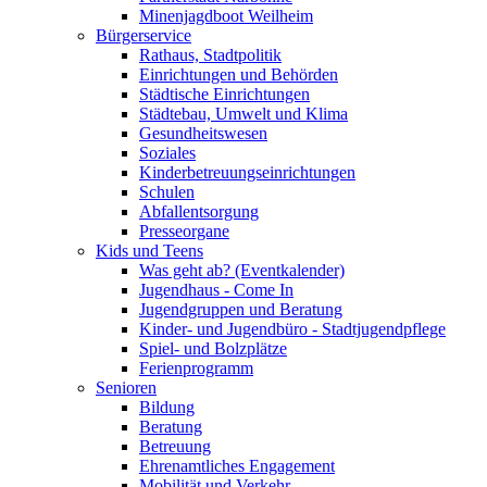
Minenjagdboot Weilheim
Bürgerservice
Rathaus, Stadtpolitik
Einrichtungen und Behörden
Städtische Einrichtungen
Städtebau, Umwelt und Klima
Gesundheitswesen
Soziales
Kinderbetreuungseinrichtungen
Schulen
Abfallentsorgung
Presseorgane
Kids und Teens
Was geht ab? (Eventkalender)
Jugendhaus - Come In
Jugendgruppen und Beratung
Kinder- und Jugendbüro - Stadtjugendpflege
Spiel- und Bolzplätze
Ferienprogramm
Senioren
Bildung
Beratung
Betreuung
Ehrenamtliches Engagement
Mobilität und Verkehr