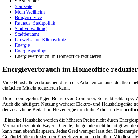
Sie sind hier
Startseite
Mein Weilheim
Bürgerservice
Rathaus, Stadtpolitik
Stadtverwaltung
Stadtbauamt
Umwelt- und Klimaschutz
Energie
Energiespartipps
Energieverbrauch im Homeoffice reduzieren
Energieverbrauch im Homeoffice reduzie
Viele Haushalte verbrauchen durch das Arbeiten zuhause deutlich mehr
einfachen Mitteln reduzieren kann.
Durch den regelmäßigen Betrieb von Computer, Schreibtischlampe, Wa
Auch die häufigere Nutzung weiterer Elektro- und Haushaltsgeräte trä
der zusätzliche Bedarf an Heizenergie durch die Arbeit im Homeoffic
„Einzelne Haushalte werden die höheren Preise nicht durch Energies
Verbraucherzentrale Bayern. Geräte, die gerade nicht benötigt werd
kann man ebenfalls sparen. Jedes Grad weniger lässt den Heizener
Gebäudehülle reduziert den Energieverbrauch erheblich. Mit diesen M