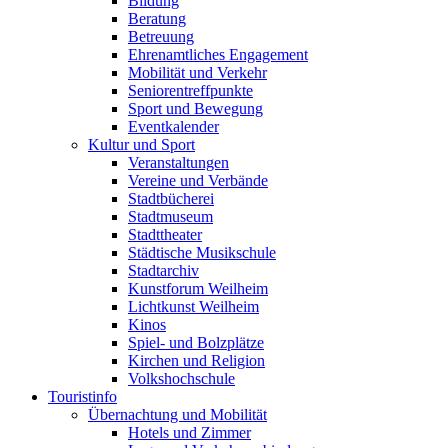
Bildung
Beratung
Betreuung
Ehrenamtliches Engagement
Mobilität und Verkehr
Seniorentreffpunkte
Sport und Bewegung
Eventkalender
Kultur und Sport
Veranstaltungen
Vereine und Verbände
Stadtbücherei
Stadtmuseum
Stadttheater
Städtische Musikschule
Stadtarchiv
Kunstforum Weilheim
Lichtkunst Weilheim
Kinos
Spiel- und Bolzplätze
Kirchen und Religion
Volkshochschule
Touristinfo
Übernachtung und Mobilität
Hotels und Zimmer