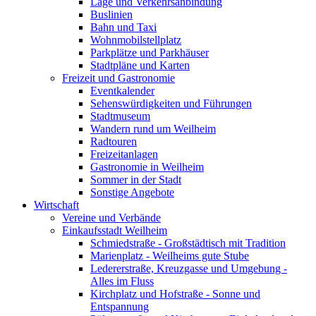
Lage und Verkehrsanbindung
Buslinien
Bahn und Taxi
Wohnmobilstellplatz
Parkplätze und Parkhäuser
Stadtpläne und Karten
Freizeit und Gastronomie
Eventkalender
Sehenswürdigkeiten und Führungen
Stadtmuseum
Wandern rund um Weilheim
Radtouren
Freizeitanlagen
Gastronomie in Weilheim
Sommer in der Stadt
Sonstige Angebote
Wirtschaft
Vereine und Verbände
Einkaufsstadt Weilheim
Schmiedstraße - Großstädtisch mit Tradition
Marienplatz - Weilheims gute Stube
Ledererstraße, Kreuzgasse und Umgebung -
Alles im Fluss
Kirchplatz und Hofstraße - Sonne und
Entspannung