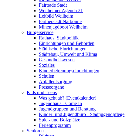
Fairtrade Stadt
Weilheimer Agenda 21
Leitbild Weilheim
Partnerstadt Narbonne
Minenjagdboot Weilheim
Bürgerservice
Rathaus, Stadtpolitik
Einrichtungen und Behörden
Städtische Einrichtungen
Städtebau, Umwelt und Klima
Gesundheitswesen
Soziales
Kinderbetreuungseinrichtungen
Schulen
Abfallentsorgung
Presseorgane
Kids und Teens
Was geht ab? (Eventkalender)
Jugendhaus - Come In
Jugendgruppen und Beratung
Kinder- und Jugendbüro - Stadtjugendpflege
Spiel- und Bolzplätze
Ferienprogramm
Senioren