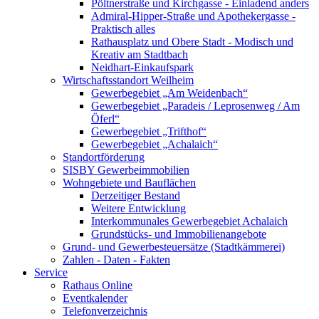
Pöltnerstraße und Kirchgasse - Einladend anders
Admiral-Hipper-Straße und Apothekergasse -
Praktisch alles
Rathausplatz und Obere Stadt - Modisch und
Kreativ am Stadtbach
Neidhart-Einkaufspark
Wirtschaftsstandort Weilheim
Gewerbegebiet „Am Weidenbach“
Gewerbegebiet „Paradeis / Leprosenweg / Am
Öferl“
Gewerbegebiet „Trifthof“
Gewerbegebiet „Achalaich“
Standortförderung
SISBY Gewerbeimmobilien
Wohngebiete und Bauflächen
Derzeitiger Bestand
Weitere Entwicklung
Interkommunales Gewerbegebiet Achalaich
Grundstücks- und Immobilienangebote
Grund- und Gewerbesteuersätze (Stadtkämmerei)
Zahlen - Daten - Fakten
Service
Rathaus Online
Eventkalender
Telefonverzeichnis