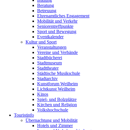
Bildung
Beratung
Betreuung
Ehrenamtliches Engagement
Mobilität und Verkehr
Seniorentreffpunkte
Sport und Bewegung
Eventkalender
Kultur und Sport
Veranstaltungen
Vereine und Verbände
Stadtbücherei
Stadtmuseum
Stadttheater
Städtische Musikschule
Stadtarchiv
Kunstforum Weilheim
Lichtkunst Weilheim
Kinos
Spiel- und Bolzplätze
Kirchen und Religion
Volkshochschule
Touristinfo
Übernachtung und Mobilität
Hotels und Zimmer