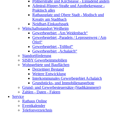
Pöltnerstraße und Kirchgasse - Einladend anders
Admiral-Hipper-Straße und Apothekergasse -
Praktisch alles
Rathausplatz und Obere Stadt - Modisch und
Kreativ am Stadtbach
Neidhart-Einkaufspark
Wirtschaftsstandort Weilheim
Gewerbegebiet „Am Weidenbach“
Gewerbegebiet „Paradeis / Leprosenweg / Am
Öferl“
Gewerbegebiet „Trifthof“
Gewerbegebiet „Achalaich“
Standortförderung
SISBY Gewerbeimmobilien
Wohngebiete und Bauflächen
Derzeitiger Bestand
Weitere Entwicklung
Interkommunales Gewerbegebiet Achalaich
Grundstücks- und Immobilienangebote
Grund- und Gewerbesteuersätze (Stadtkämmerei)
Zahlen - Daten - Fakten
Service
Rathaus Online
Eventkalender
Telefonverzeichnis