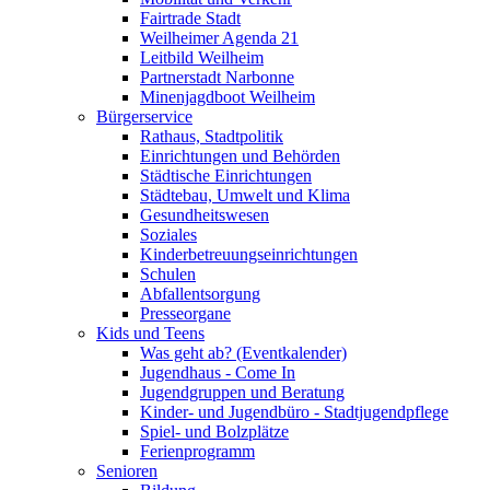
Fairtrade Stadt
Weilheimer Agenda 21
Leitbild Weilheim
Partnerstadt Narbonne
Minenjagdboot Weilheim
Bürgerservice
Rathaus, Stadtpolitik
Einrichtungen und Behörden
Städtische Einrichtungen
Städtebau, Umwelt und Klima
Gesundheitswesen
Soziales
Kinderbetreuungseinrichtungen
Schulen
Abfallentsorgung
Presseorgane
Kids und Teens
Was geht ab? (Eventkalender)
Jugendhaus - Come In
Jugendgruppen und Beratung
Kinder- und Jugendbüro - Stadtjugendpflege
Spiel- und Bolzplätze
Ferienprogramm
Senioren