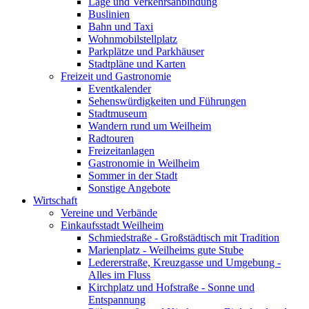
Lage und Verkehrsanbindung
Buslinien
Bahn und Taxi
Wohnmobilstellplatz
Parkplätze und Parkhäuser
Stadtpläne und Karten
Freizeit und Gastronomie
Eventkalender
Sehenswürdigkeiten und Führungen
Stadtmuseum
Wandern rund um Weilheim
Radtouren
Freizeitanlagen
Gastronomie in Weilheim
Sommer in der Stadt
Sonstige Angebote
Wirtschaft
Vereine und Verbände
Einkaufsstadt Weilheim
Schmiedstraße - Großstädtisch mit Tradition
Marienplatz - Weilheims gute Stube
Ledererstraße, Kreuzgasse und Umgebung -
Alles im Fluss
Kirchplatz und Hofstraße - Sonne und
Entspannung