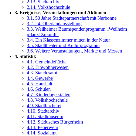
2.13. Stadtarchiv
2.14. Volkshochschule
3. Ereignisse, Veranstaltungen und Aktionen
3.1. 50 Jahre Städtepartnerschaft mit Narbonne
3.2. 24. Oberlandausstellung
3.3. Weilheimer Baumspendenprogramm „Weilheim
pflanzt Zukunft“
3.4. Ein Klassenzimmer mitten in der Natur
3.5. Stadttheater und Kulturprogramm
3.6. Weitere Veranstaltungen, Märkte und Messen
4. Statistik
4.1. Gemeindefläche
4.2. Einwohnerwesen
4.3. Standesamt
4.4. Gewerbe
4.5. Haushalt
4.6. Schulen
4.7. Kindertagesstätten
4.8. Volkshochschule
4.9. Stadtbücherei
4.10. Stadtarchiv
4.11. Stadtmuseum
4.12. Städtisches Bürgerheim
4.13. Feuerwehr
4.14. Sozialamt