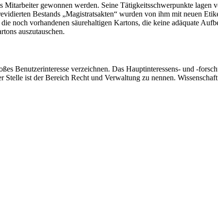
ls Mitarbeiter gewonnen werden. Seine Tätigkeitsschwerpunkte lagen vo
vidierten Bestands „Magistratsakten“ wurden von ihm mit neuen Etike
e die noch vorhandenen säurehaltigen Kartons, die keine adäquate Au
artons auszutauschen.
oßes Benutzerinteresse verzeichnen. Das Hauptinteressens- und -forsc
Stelle ist der Bereich Recht und Verwaltung zu nennen. Wissenschaft 