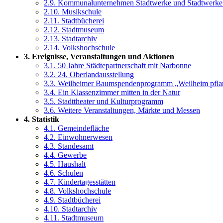
2.9. Kommunalunternehmen Stadtwerke und Stadtwerk
2.10. Musikschule
2.11. Stadtbücherei
2.12. Stadtmuseum
2.13. Stadtarchiv
2.14. Volkshochschule
3. Ereignisse, Veranstaltungen und Aktionen
3.1. 50 Jahre Städtepartnerschaft mit Narbonne
3.2. 24. Oberlandausstellung
3.3. Weilheimer Baumspendenprogramm „Weilheim pfla
3.4. Ein Klassenzimmer mitten in der Natur
3.5. Stadttheater und Kulturprogramm
3.6. Weitere Veranstaltungen, Märkte und Messen
4. Statistik
4.1. Gemeindefläche
4.2. Einwohnerwesen
4.3. Standesamt
4.4. Gewerbe
4.5. Haushalt
4.6. Schulen
4.7. Kindertagesstätten
4.8. Volkshochschule
4.9. Stadtbücherei
4.10. Stadtarchiv
4.11. Stadtmuseum