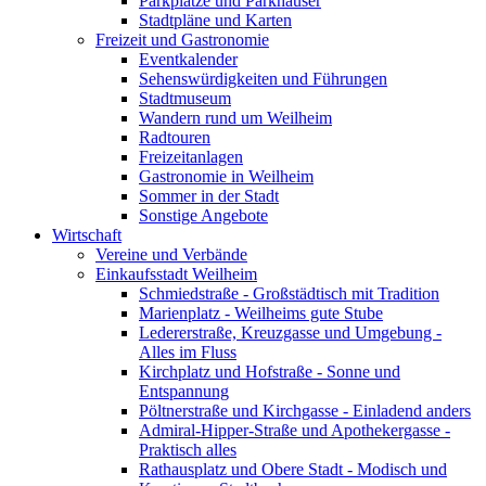
Parkplätze und Parkhäuser
Stadtpläne und Karten
Freizeit und Gastronomie
Eventkalender
Sehenswürdigkeiten und Führungen
Stadtmuseum
Wandern rund um Weilheim
Radtouren
Freizeitanlagen
Gastronomie in Weilheim
Sommer in der Stadt
Sonstige Angebote
Wirtschaft
Vereine und Verbände
Einkaufsstadt Weilheim
Schmiedstraße - Großstädtisch mit Tradition
Marienplatz - Weilheims gute Stube
Ledererstraße, Kreuzgasse und Umgebung -
Alles im Fluss
Kirchplatz und Hofstraße - Sonne und
Entspannung
Pöltnerstraße und Kirchgasse - Einladend anders
Admiral-Hipper-Straße und Apothekergasse -
Praktisch alles
Rathausplatz und Obere Stadt - Modisch und