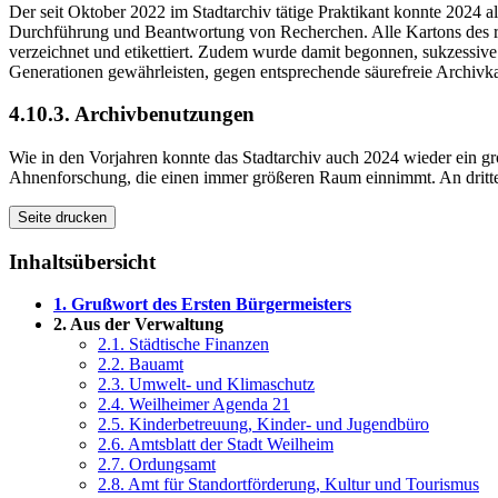
Der seit Oktober 2022 im Stadtarchiv tätige Praktikant konnte 2024 a
Durchführung und Beantwortung von Recherchen. Alle Kartons des re
verzeichnet und etikettiert. Zudem wurde damit begonnen, sukzessiv
Generationen gewährleisten, gegen entsprechende säurefreie Archivk
4.10.3. Archivbenutzungen
Wie in den Vorjahren konnte das Stadtarchiv auch 2024 wieder ein gr
Ahnenforschung, die einen immer größeren Raum einnimmt. An dritter 
Seite drucken
Inhaltsübersicht
1. Grußwort des Ersten Bürgermeisters
2. Aus der Verwaltung
2.1. Städtische Finanzen
2.2. Bauamt
2.3. Umwelt- und Klimaschutz
2.4. Weilheimer Agenda 21
2.5. Kinderbetreuung, Kinder- und Jugendbüro
2.6. Amtsblatt der Stadt Weilheim
2.7. Ordungsamt
2.8. Amt für Standortförderung, Kultur und Tourismus