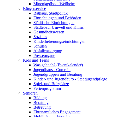
Minenjagdboot Weilheim
Bürgerservice
Rathaus, Stadtpolitik
Einrichtungen und Behörden
Städtische Einrichtungen
Städtebau, Umwelt und Klima
Gesundheitswesen
Soziales
Kinderbetreuungseinrichtungen
Schulen
Abfallentsorgung
Presseorgane
Kids und Teens
Was geht ab? (Eventkalender)
Jugendhaus - Come In
Jugendgruppen und Beratung
Kinder- und Jugendbüro - Stadtjugendpflege
Spiel- und Bolzplätze
Ferienprogramm
Senioren
Bildung
Beratung
Betreuung
Ehrenamtliches Engagement
Mobilität und Verkehr