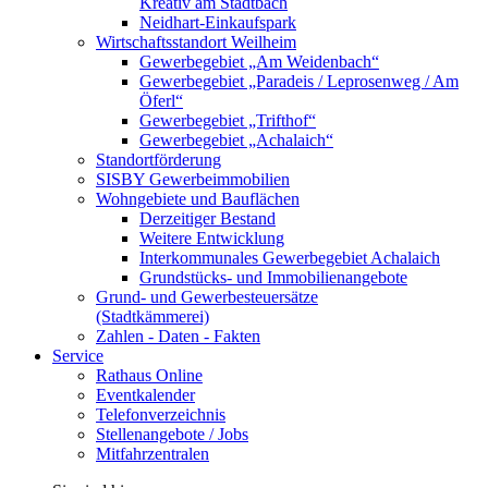
Kreativ am Stadtbach
Neidhart-Einkaufspark
Wirtschaftsstandort Weilheim
Gewerbegebiet „Am Weidenbach“
Gewerbegebiet „Paradeis / Leprosenweg / Am
Öferl“
Gewerbegebiet „Trifthof“
Gewerbegebiet „Achalaich“
Standortförderung
SISBY Gewerbeimmobilien
Wohngebiete und Bauflächen
Derzeitiger Bestand
Weitere Entwicklung
Interkommunales Gewerbegebiet Achalaich
Grundstücks- und Immobilienangebote
Grund- und Gewerbesteuersätze
(Stadtkämmerei)
Zahlen - Daten - Fakten
Service
Rathaus Online
Eventkalender
Telefonverzeichnis
Stellenangebote / Jobs
Mitfahrzentralen