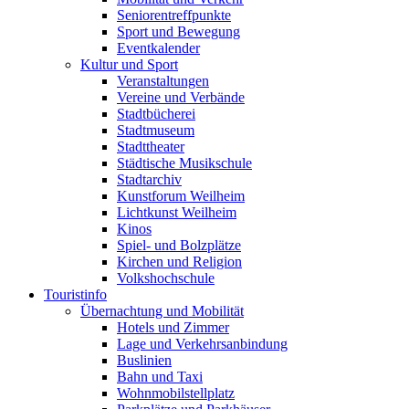
Seniorentreffpunkte
Sport und Bewegung
Eventkalender
Kultur und Sport
Veranstaltungen
Vereine und Verbände
Stadtbücherei
Stadtmuseum
Stadttheater
Städtische Musikschule
Stadtarchiv
Kunstforum Weilheim
Lichtkunst Weilheim
Kinos
Spiel- und Bolzplätze
Kirchen und Religion
Volkshochschule
Touristinfo
Übernachtung und Mobilität
Hotels und Zimmer
Lage und Verkehrsanbindung
Buslinien
Bahn und Taxi
Wohnmobilstellplatz