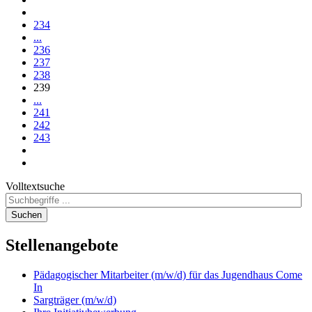
234
...
236
237
238
239
...
241
242
243
Volltextsuche
Suchen
Stellenangebote
Pädagogischer Mitarbeiter (m/w/d) für das Jugendhaus Come
In
Sargträger (m/w/d)