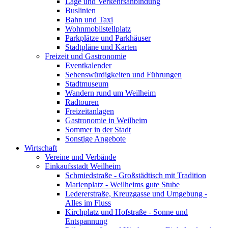
Lage und Verkehrsanbindung
Buslinien
Bahn und Taxi
Wohnmobilstellplatz
Parkplätze und Parkhäuser
Stadtpläne und Karten
Freizeit und Gastronomie
Eventkalender
Sehenswürdigkeiten und Führungen
Stadtmuseum
Wandern rund um Weilheim
Radtouren
Freizeitanlagen
Gastronomie in Weilheim
Sommer in der Stadt
Sonstige Angebote
Wirtschaft
Vereine und Verbände
Einkaufsstadt Weilheim
Schmiedstraße - Großstädtisch mit Tradition
Marienplatz - Weilheims gute Stube
Ledererstraße, Kreuzgasse und Umgebung -
Alles im Fluss
Kirchplatz und Hofstraße - Sonne und
Entspannung