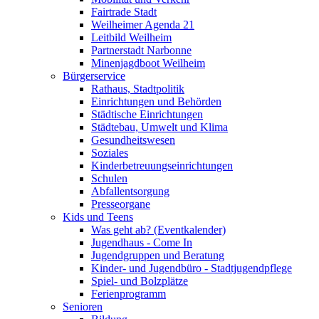
Fairtrade Stadt
Weilheimer Agenda 21
Leitbild Weilheim
Partnerstadt Narbonne
Minenjagdboot Weilheim
Bürgerservice
Rathaus, Stadtpolitik
Einrichtungen und Behörden
Städtische Einrichtungen
Städtebau, Umwelt und Klima
Gesundheitswesen
Soziales
Kinderbetreuungseinrichtungen
Schulen
Abfallentsorgung
Presseorgane
Kids und Teens
Was geht ab? (Eventkalender)
Jugendhaus - Come In
Jugendgruppen und Beratung
Kinder- und Jugendbüro - Stadtjugendpflege
Spiel- und Bolzplätze
Ferienprogramm
Senioren