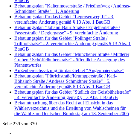
BauGB
Bebauungsplan "Kaltenmoserstraße / Friedhofweg / Andreas-
Schmidtner-Straße" - 1. Änderung
Bebauungsplan für das Gebiet "Leprosenweg II" - 3.
vereinfachte Änderung gemäß § 13 Abs. 1 BauGB
Bebauungsplan "Johann-Baur-Straße / Engelhartstraße /
Fasserstraße / Deglergasse" - 9. vereinfachte Änderung
Bebauungsplan für das Gebiet "Pollinger Straße /
Trifthofstraße" - 2. vereinfachte Änderung gemäß § 13 Abs. 1
BauGB
Bebauungsplan für das Gebiet "Münchener Straße / Mittlerer
Graben / Schöffelhuberstraße" - öffentliche Auslegung des
Planentwurfes
Außenbereichssatzung für das Gebiet "Angermaierstraße"
Bebauungsplan "Pütrichstraße/Krumpperstraße / Karl-
Böhaimb-Straße / Andreas-Schmidtner-Straße" - 5.
vereinfachte Änderung gemäß § 13 Abs. 1 BauGB
Bebauungsplan für das Gebiet "Südlich der Geistbühelstraße"
- 4. vereinfachte Änderung gemäß § 13 Abs. 1 BauGB
Bekanntmachung über das Recht auf Einsicht in das
Wählerverzeichnis und die Erteilung von Wahlscheinen für
die Wahl zum Deutschen Bundestag am 18. September 2005
Seite 239 von 339