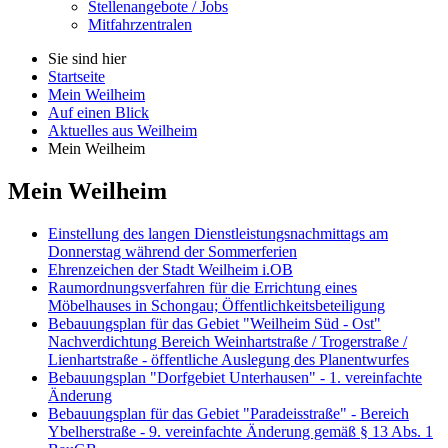
Stellenangebote / Jobs
Mitfahrzentralen
Sie sind hier
Startseite
Mein Weilheim
Auf einen Blick
Aktuelles aus Weilheim
Mein Weilheim
Mein Weilheim
Einstellung des langen Dienstleistungsnachmittags am
Donnerstag während der Sommerferien
Ehrenzeichen der Stadt Weilheim i.OB
Raumordnungsverfahren für die Errichtung eines
Möbelhauses in Schongau; Öffentlichkeitsbeteiligung
Bebauungsplan für das Gebiet "Weilheim Süd - Ost"
Nachverdichtung Bereich Weinhartstraße / Trogerstraße /
Lienhartstraße - öffentliche Auslegung des Planentwurfes
Bebauungsplan "Dorfgebiet Unterhausen" - 1. vereinfachte
Änderung
Bebauungsplan für das Gebiet "Paradeisstraße" - Bereich
Ybelherstraße - 9. vereinfachte Änderung gemäß § 13 Abs. 1