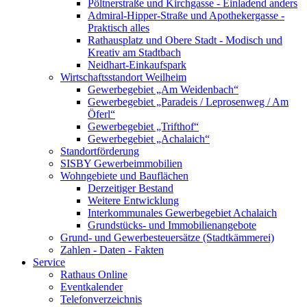
Pöltnerstraße und Kirchgasse - Einladend anders
Admiral-Hipper-Straße und Apothekergasse -
Praktisch alles
Rathausplatz und Obere Stadt - Modisch und
Kreativ am Stadtbach
Neidhart-Einkaufspark
Wirtschaftsstandort Weilheim
Gewerbegebiet „Am Weidenbach“
Gewerbegebiet „Paradeis / Leprosenweg / Am
Öferl“
Gewerbegebiet „Trifthof“
Gewerbegebiet „Achalaich“
Standortförderung
SISBY Gewerbeimmobilien
Wohngebiete und Bauflächen
Derzeitiger Bestand
Weitere Entwicklung
Interkommunales Gewerbegebiet Achalaich
Grundstücks- und Immobilienangebote
Grund- und Gewerbesteuersätze (Stadtkämmerei)
Zahlen - Daten - Fakten
Service
Rathaus Online
Eventkalender
Telefonverzeichnis