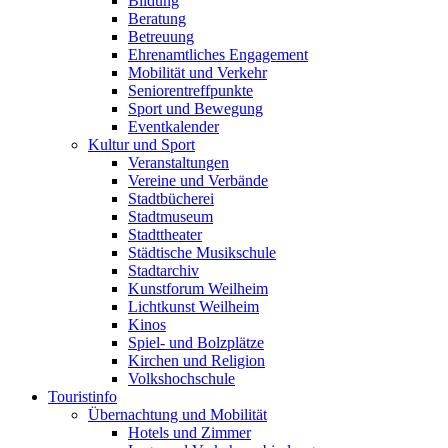
Bildung
Beratung
Betreuung
Ehrenamtliches Engagement
Mobilität und Verkehr
Seniorentreffpunkte
Sport und Bewegung
Eventkalender
Kultur und Sport
Veranstaltungen
Vereine und Verbände
Stadtbücherei
Stadtmuseum
Stadttheater
Städtische Musikschule
Stadtarchiv
Kunstforum Weilheim
Lichtkunst Weilheim
Kinos
Spiel- und Bolzplätze
Kirchen und Religion
Volkshochschule
Touristinfo
Übernachtung und Mobilität
Hotels und Zimmer