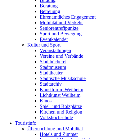
Bildung
Beratung
Betreuung
Ehrenamtliches Engagement
Mobilität und Verkehr
Seniorentreffpunkte
Sport und Bewegung
Eventkalender
Kultur und Sport
Veranstaltungen
Vereine und Verbände
Stadtbücherei
Stadtmuseum
Stadttheater
Städtische Musikschule
Stadtarchiv
Kunstforum Weilheim
Lichtkunst Weilheim
Kinos
Spiel- und Bolzplätze
Kirchen und Religion
Volkshochschule
Touristinfo
Übernachtung und Mobilität
Hotels und Zimmer