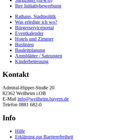
Sargträger (m/w/d)
Ihre Initiativbewerbung
Rathaus, Stadtpolitik
Was erledige ich wo?
Bürgerserviceportal
Eventkalender
Hotels und Zimmer
Buslinien
Bauleitplanung
Amtsblätter / Satzungen
Kinderbetreuung
Kontakt
Admiral-Hipper-Straße 20
82362 Weilheim i.OB
E-Mail
info@weilheim.bayern.de
Telefon 0881 682-0
Info
Hilfe
Erklärung zur Barrierefreiheit