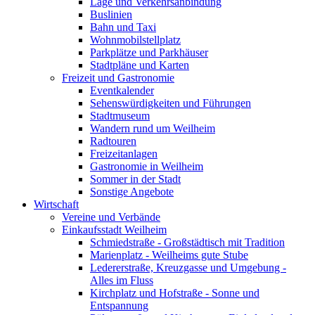
Lage und Verkehrsanbindung
Buslinien
Bahn und Taxi
Wohnmobilstellplatz
Parkplätze und Parkhäuser
Stadtpläne und Karten
Freizeit und Gastronomie
Eventkalender
Sehenswürdigkeiten und Führungen
Stadtmuseum
Wandern rund um Weilheim
Radtouren
Freizeitanlagen
Gastronomie in Weilheim
Sommer in der Stadt
Sonstige Angebote
Wirtschaft
Vereine und Verbände
Einkaufsstadt Weilheim
Schmiedstraße - Großstädtisch mit Tradition
Marienplatz - Weilheims gute Stube
Ledererstraße, Kreuzgasse und Umgebung -
Alles im Fluss
Kirchplatz und Hofstraße - Sonne und
Entspannung