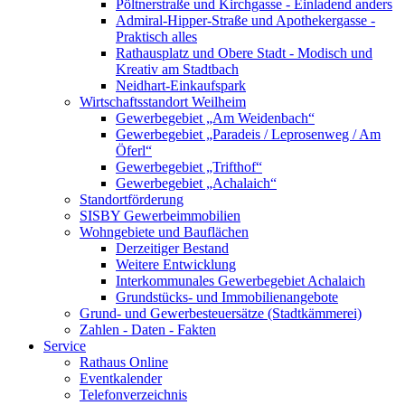
Pöltnerstraße und Kirchgasse - Einladend anders
Admiral-Hipper-Straße und Apothekergasse -
Praktisch alles
Rathausplatz und Obere Stadt - Modisch und
Kreativ am Stadtbach
Neidhart-Einkaufspark
Wirtschaftsstandort Weilheim
Gewerbegebiet „Am Weidenbach“
Gewerbegebiet „Paradeis / Leprosenweg / Am
Öferl“
Gewerbegebiet „Trifthof“
Gewerbegebiet „Achalaich“
Standortförderung
SISBY Gewerbeimmobilien
Wohngebiete und Bauflächen
Derzeitiger Bestand
Weitere Entwicklung
Interkommunales Gewerbegebiet Achalaich
Grundstücks- und Immobilienangebote
Grund- und Gewerbesteuersätze (Stadtkämmerei)
Zahlen - Daten - Fakten
Service
Rathaus Online
Eventkalender
Telefonverzeichnis