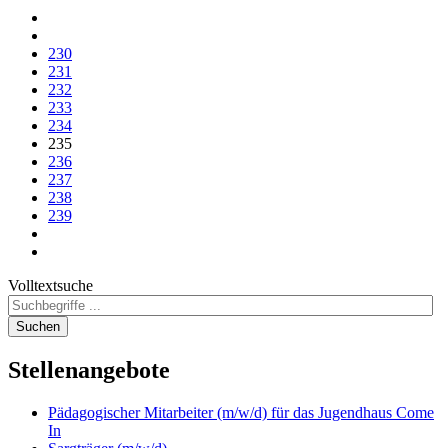
230
231
232
233
234
235
236
237
238
239
Volltextsuche
Suchen
Stellenangebote
Pädagogischer Mitarbeiter (m/w/d) für das Jugendhaus Come
In