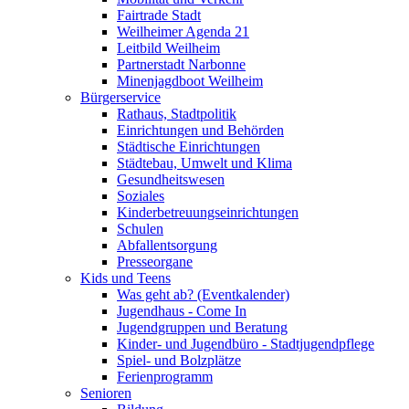
Fairtrade Stadt
Weilheimer Agenda 21
Leitbild Weilheim
Partnerstadt Narbonne
Minenjagdboot Weilheim
Bürgerservice
Rathaus, Stadtpolitik
Einrichtungen und Behörden
Städtische Einrichtungen
Städtebau, Umwelt und Klima
Gesundheitswesen
Soziales
Kinderbetreuungseinrichtungen
Schulen
Abfallentsorgung
Presseorgane
Kids und Teens
Was geht ab? (Eventkalender)
Jugendhaus - Come In
Jugendgruppen und Beratung
Kinder- und Jugendbüro - Stadtjugendpflege
Spiel- und Bolzplätze
Ferienprogramm
Senioren