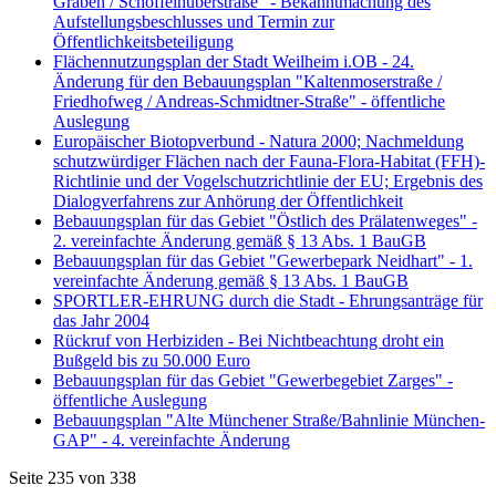
Graben / Schöffelhuberstraße" - Bekanntmachung des
Aufstellungsbeschlusses und Termin zur
Öffentlichkeitsbeteiligung
Flächennutzungsplan der Stadt Weilheim i.OB - 24.
Änderung für den Bebauungsplan "Kaltenmoserstraße /
Friedhofweg / Andreas-Schmidtner-Straße" - öffentliche
Auslegung
Europäischer Biotopverbund - Natura 2000; Nachmeldung
schutzwürdiger Flächen nach der Fauna-Flora-Habitat (FFH)-
Richtlinie und der Vogelschutzrichtlinie der EU; Ergebnis des
Dialogverfahrens zur Anhörung der Öffentlichkeit
Bebauungsplan für das Gebiet "Östlich des Prälatenweges" -
2. vereinfachte Änderung gemäß § 13 Abs. 1 BauGB
Bebauungsplan für das Gebiet "Gewerbepark Neidhart" - 1.
vereinfachte Änderung gemäß § 13 Abs. 1 BauGB
SPORTLER-EHRUNG durch die Stadt - Ehrungsanträge für
das Jahr 2004
Rückruf von Herbiziden - Bei Nichtbeachtung droht ein
Bußgeld bis zu 50.000 Euro
Bebauungsplan für das Gebiet "Gewerbegebiet Zarges" -
öffentliche Auslegung
Bebauungsplan "Alte Münchener Straße/Bahnlinie München-
GAP" - 4. vereinfachte Änderung
Seite 235 von 338