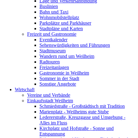
Lage und Verkehrsanbindung
Buslinien
Bahn und Taxi
Wohnmobilstellplatz
Parkplätze und Parkhäuser
Stadtpläne und Karten
Freizeit und Gastronomie
Eventkalender
Sehenswürdigkeiten und Führungen
Stadtmuseum
Wandern rund um Weilheim
Radtouren
Freizeitanlagen
Gastronomie in Weilheim
Sommer in der Stadt
Sonstige Angebote
Wirtschaft
Vereine und Verbände
Einkaufsstadt Weilheim
Schmiedstraße - Großstädtisch mit Tradition
Marienplatz - Weilheims gute Stube
Ledererstraße, Kreuzgasse und Umgebung -
Alles im Fluss
Kirchplatz und Hofstraße - Sonne und
Entspannung