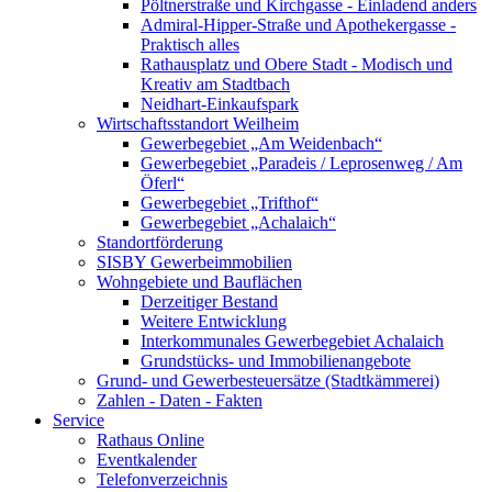
Pöltnerstraße und Kirchgasse - Einladend anders
Admiral-Hipper-Straße und Apothekergasse -
Praktisch alles
Rathausplatz und Obere Stadt - Modisch und
Kreativ am Stadtbach
Neidhart-Einkaufspark
Wirtschaftsstandort Weilheim
Gewerbegebiet „Am Weidenbach“
Gewerbegebiet „Paradeis / Leprosenweg / Am
Öferl“
Gewerbegebiet „Trifthof“
Gewerbegebiet „Achalaich“
Standortförderung
SISBY Gewerbeimmobilien
Wohngebiete und Bauflächen
Derzeitiger Bestand
Weitere Entwicklung
Interkommunales Gewerbegebiet Achalaich
Grundstücks- und Immobilienangebote
Grund- und Gewerbesteuersätze (Stadtkämmerei)
Zahlen - Daten - Fakten
Service
Rathaus Online
Eventkalender
Telefonverzeichnis