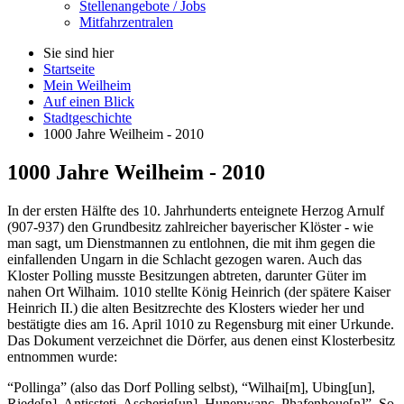
Stellenangebote / Jobs
Mitfahrzentralen
Sie sind hier
Startseite
Mein Weilheim
Auf einen Blick
Stadtgeschichte
1000 Jahre Weilheim - 2010
1000 Jahre Weilheim - 2010
In der ersten Hälfte des 10. Jahrhunderts enteignete Herzog Arnulf
(907-937) den Grundbesitz zahlreicher bayerischer Klöster - wie
man sagt, um Dienstmannen zu entlohnen, die mit ihm gegen die
einfallenden Ungarn in die Schlacht gezogen waren. Auch das
Kloster Polling musste Besitzungen abtreten, darunter Güter im
nahen Ort Wilhaim. 1010 stellte König Heinrich (der spätere Kaiser
Heinrich II.) die alten Besitzrechte des Klosters wieder her und
bestätigte dies am 16. April 1010 zu Regensburg mit einer Urkunde.
Das Dokument verzeichnet die Dörfer, aus denen einst Klosterbesitz
entnommen wurde:
“Pollinga” (also das Dorf Polling selbst), “Wilhai[m], Ubing[un],
Riede[n], Antissteti, Ascherig[un], Hunenwanc, Phafenhoue[n]”. So