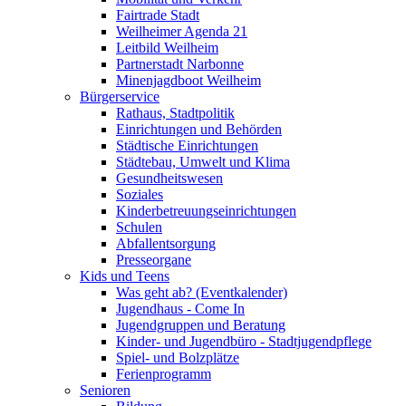
Fairtrade Stadt
Weilheimer Agenda 21
Leitbild Weilheim
Partnerstadt Narbonne
Minenjagdboot Weilheim
Bürgerservice
Rathaus, Stadtpolitik
Einrichtungen und Behörden
Städtische Einrichtungen
Städtebau, Umwelt und Klima
Gesundheitswesen
Soziales
Kinderbetreuungseinrichtungen
Schulen
Abfallentsorgung
Presseorgane
Kids und Teens
Was geht ab? (Eventkalender)
Jugendhaus - Come In
Jugendgruppen und Beratung
Kinder- und Jugendbüro - Stadtjugendpflege
Spiel- und Bolzplätze
Ferienprogramm
Senioren