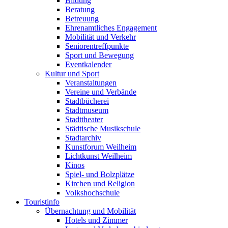
Bildung
Beratung
Betreuung
Ehrenamtliches Engagement
Mobilität und Verkehr
Seniorentreffpunkte
Sport und Bewegung
Eventkalender
Kultur und Sport
Veranstaltungen
Vereine und Verbände
Stadtbücherei
Stadtmuseum
Stadttheater
Städtische Musikschule
Stadtarchiv
Kunstforum Weilheim
Lichtkunst Weilheim
Kinos
Spiel- und Bolzplätze
Kirchen und Religion
Volkshochschule
Touristinfo
Übernachtung und Mobilität
Hotels und Zimmer