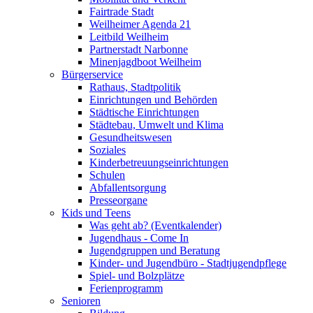
Fairtrade Stadt
Weilheimer Agenda 21
Leitbild Weilheim
Partnerstadt Narbonne
Minenjagdboot Weilheim
Bürgerservice
Rathaus, Stadtpolitik
Einrichtungen und Behörden
Städtische Einrichtungen
Städtebau, Umwelt und Klima
Gesundheitswesen
Soziales
Kinderbetreuungseinrichtungen
Schulen
Abfallentsorgung
Presseorgane
Kids und Teens
Was geht ab? (Eventkalender)
Jugendhaus - Come In
Jugendgruppen und Beratung
Kinder- und Jugendbüro - Stadtjugendpflege
Spiel- und Bolzplätze
Ferienprogramm
Senioren