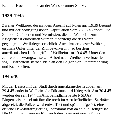
Bau der Hochlandhalle an der Wessobrunner Straße.
1939-1945
Zweiter Weltkrieg, der mit dem Angriff auf Polen am 1.9.39 beginnt
und mit der bedingungslosen Kapitulation vom 7./8.5.45 endet. Die
Zahl der Gefallenen und Vermissten, die aus Weilheim zum
Kriegsdienst einberufen wurden, übersteigt die des voran
gegangenen Weltkrieges erheblich. Auch fordert dieser Weltkrieg
erstmals Opfer unter der Zivilbevölkerung, so bei dem
amerikanischen Luftangriff auf Weilheim am 19.4.45. Unter den
zahlreichen zwangsweise zur Arbeit nach Weilheim verbrachten
sog. Ostarbeitern starben viele an den Folgen von Unterernährung
und Krankheiten.
1945/46
Mit der Besetzung der Stadt durch amerikanische Truppen am
29.4.45 endet in Weilheim die Diktatur- und Kriegszeit. Am 30.4.45
werden der seit 1944 im Amt befindliche letzte NSDAP-
Bürgermeister und mit ihm die noch im Amt befindlichen Stadträte
abgesetzt, die Polizei wird entwaffnet und später aufgelöst, eine
örtliche US-Militärregierung übernimmt von da an alle Befugnisse.
Die Militärregierung verfügt auch den Transport von befreiten