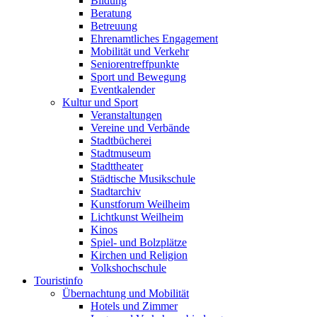
Bildung
Beratung
Betreuung
Ehrenamtliches Engagement
Mobilität und Verkehr
Seniorentreffpunkte
Sport und Bewegung
Eventkalender
Kultur und Sport
Veranstaltungen
Vereine und Verbände
Stadtbücherei
Stadtmuseum
Stadttheater
Städtische Musikschule
Stadtarchiv
Kunstforum Weilheim
Lichtkunst Weilheim
Kinos
Spiel- und Bolzplätze
Kirchen und Religion
Volkshochschule
Touristinfo
Übernachtung und Mobilität
Hotels und Zimmer