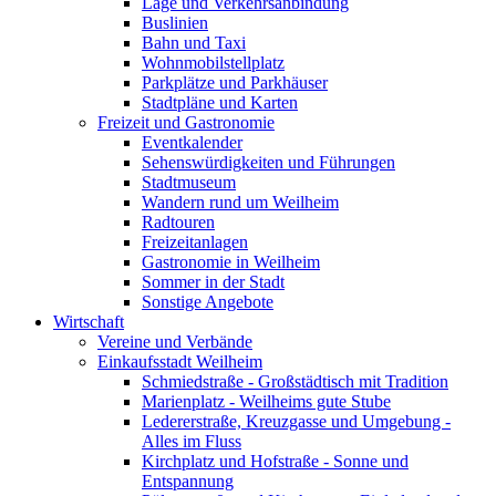
Lage und Verkehrsanbindung
Buslinien
Bahn und Taxi
Wohnmobilstellplatz
Parkplätze und Parkhäuser
Stadtpläne und Karten
Freizeit und Gastronomie
Eventkalender
Sehenswürdigkeiten und Führungen
Stadtmuseum
Wandern rund um Weilheim
Radtouren
Freizeitanlagen
Gastronomie in Weilheim
Sommer in der Stadt
Sonstige Angebote
Wirtschaft
Vereine und Verbände
Einkaufsstadt Weilheim
Schmiedstraße - Großstädtisch mit Tradition
Marienplatz - Weilheims gute Stube
Ledererstraße, Kreuzgasse und Umgebung -
Alles im Fluss
Kirchplatz und Hofstraße - Sonne und
Entspannung