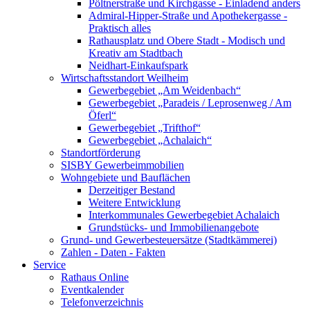
Pöltnerstraße und Kirchgasse - Einladend anders
Admiral-Hipper-Straße und Apothekergasse -
Praktisch alles
Rathausplatz und Obere Stadt - Modisch und
Kreativ am Stadtbach
Neidhart-Einkaufspark
Wirtschaftsstandort Weilheim
Gewerbegebiet „Am Weidenbach“
Gewerbegebiet „Paradeis / Leprosenweg / Am
Öferl“
Gewerbegebiet „Trifthof“
Gewerbegebiet „Achalaich“
Standortförderung
SISBY Gewerbeimmobilien
Wohngebiete und Bauflächen
Derzeitiger Bestand
Weitere Entwicklung
Interkommunales Gewerbegebiet Achalaich
Grundstücks- und Immobilienangebote
Grund- und Gewerbesteuersätze (Stadtkämmerei)
Zahlen - Daten - Fakten
Service
Rathaus Online
Eventkalender
Telefonverzeichnis