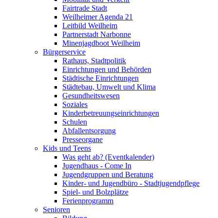
Fairtrade Stadt
Weilheimer Agenda 21
Leitbild Weilheim
Partnerstadt Narbonne
Minenjagdboot Weilheim
Bürgerservice
Rathaus, Stadtpolitik
Einrichtungen und Behörden
Städtische Einrichtungen
Städtebau, Umwelt und Klima
Gesundheitswesen
Soziales
Kinderbetreuungseinrichtungen
Schulen
Abfallentsorgung
Presseorgane
Kids und Teens
Was geht ab? (Eventkalender)
Jugendhaus - Come In
Jugendgruppen und Beratung
Kinder- und Jugendbüro - Stadtjugendpflege
Spiel- und Bolzplätze
Ferienprogramm
Senioren