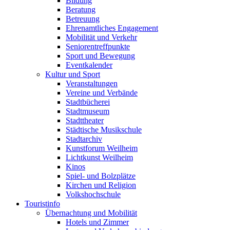
Bildung
Beratung
Betreuung
Ehrenamtliches Engagement
Mobilität und Verkehr
Seniorentreffpunkte
Sport und Bewegung
Eventkalender
Kultur und Sport
Veranstaltungen
Vereine und Verbände
Stadtbücherei
Stadtmuseum
Stadttheater
Städtische Musikschule
Stadtarchiv
Kunstforum Weilheim
Lichtkunst Weilheim
Kinos
Spiel- und Bolzplätze
Kirchen und Religion
Volkshochschule
Touristinfo
Übernachtung und Mobilität
Hotels und Zimmer