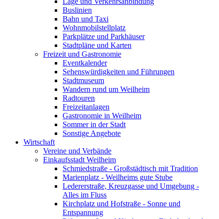
Lage und Verkehrsanbindung
Buslinien
Bahn und Taxi
Wohnmobilstellplatz
Parkplätze und Parkhäuser
Stadtpläne und Karten
Freizeit und Gastronomie
Eventkalender
Sehenswürdigkeiten und Führungen
Stadtmuseum
Wandern rund um Weilheim
Radtouren
Freizeitanlagen
Gastronomie in Weilheim
Sommer in der Stadt
Sonstige Angebote
Wirtschaft
Vereine und Verbände
Einkaufsstadt Weilheim
Schmiedstraße - Großstädtisch mit Tradition
Marienplatz - Weilheims gute Stube
Ledererstraße, Kreuzgasse und Umgebung -
Alles im Fluss
Kirchplatz und Hofstraße - Sonne und
Entspannung