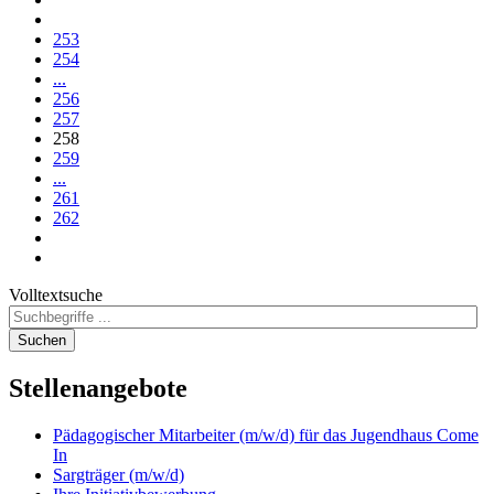
253
254
...
256
257
258
259
...
261
262
Volltextsuche
Suchen
Stellenangebote
Pädagogischer Mitarbeiter (m/w/d) für das Jugendhaus Come
In
Sargträger (m/w/d)