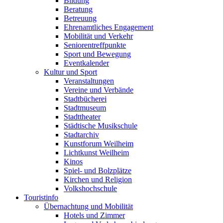
Bildung
Beratung
Betreuung
Ehrenamtliches Engagement
Mobilität und Verkehr
Seniorentreffpunkte
Sport und Bewegung
Eventkalender
Kultur und Sport
Veranstaltungen
Vereine und Verbände
Stadtbücherei
Stadtmuseum
Stadttheater
Städtische Musikschule
Stadtarchiv
Kunstforum Weilheim
Lichtkunst Weilheim
Kinos
Spiel- und Bolzplätze
Kirchen und Religion
Volkshochschule
Touristinfo
Übernachtung und Mobilität
Hotels und Zimmer