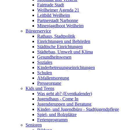
Fairtrade Stadt
Weilheimer Agenda 21
Leitbild Weilheim
Partnerstadt Narbonne
Minenjagdboot Weilheim
Bürgerservice
Rathaus, Stadtpolitik
Einrichtungen und Behörden
Städtische Einrichtungen
Städtebau, Umwelt und Klima
Gesundheitswesen
Soziales
Kinderbetreuungseinrichtungen
Schulen
Abfallentsorgung
Presseorgane
Kids und Teens
Was geht ab? (Eventkalender)
Jugendhaus - Come In
Jugendgruppen und Beratung
Kinder- und Jugendbüro - Stadtjugendpflege
Spiel- und Bolzplätze
Ferienprogramm
Senioren