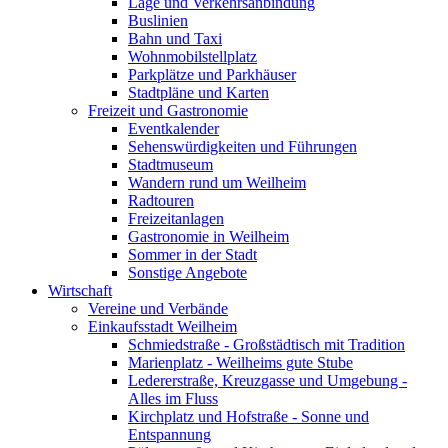
Lage und Verkehrsanbindung
Buslinien
Bahn und Taxi
Wohnmobilstellplatz
Parkplätze und Parkhäuser
Stadtpläne und Karten
Freizeit und Gastronomie
Eventkalender
Sehenswürdigkeiten und Führungen
Stadtmuseum
Wandern rund um Weilheim
Radtouren
Freizeitanlagen
Gastronomie in Weilheim
Sommer in der Stadt
Sonstige Angebote
Wirtschaft
Vereine und Verbände
Einkaufsstadt Weilheim
Schmiedstraße - Großstädtisch mit Tradition
Marienplatz - Weilheims gute Stube
Ledererstraße, Kreuzgasse und Umgebung -
Alles im Fluss
Kirchplatz und Hofstraße - Sonne und
Entspannung