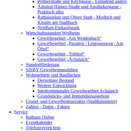
Pöltnerstraße und Kirchgasse - Einladend anders
Admiral-Hipper-Straße und Apothekergasse -
Praktisch alles
Rathausplatz und Obere Stadt - Modisch und
Kreativ am Stadtbach
Neidhart-Einkaufspark
Wirtschaftsstandort Weilheim
Gewerbegebiet „Am Weidenbach“
Gewerbegebiet „Paradeis / Leprosenweg / Am
Öferl“
Gewerbegebiet „Trifthof“
Gewerbegebiet „Achalaich“
Standortförderung
SISBY Gewerbeimmobilien
Wohngebiete und Bauflächen
Derzeitiger Bestand
Weitere Entwicklung
Interkommunales Gewerbegebiet Achalaich
Grundstücks- und Immobilienangebote
Grund- und Gewerbesteuersätze (Stadtkämmerei)
Zahlen - Daten - Fakten
Service
Rathaus Online
Eventkalender
Telefonverzeichnis