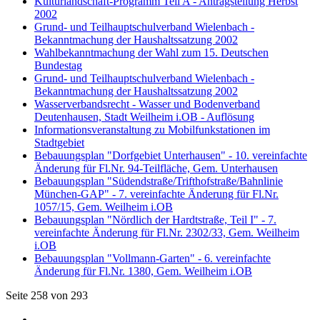
Kulturlandschaft-Programm Teil A - Antragstellung Herbst
2002
Grund- und Teilhauptschulverband Wielenbach -
Bekanntmachung der Haushaltssatzung 2002
Wahlbekanntmachung der Wahl zum 15. Deutschen
Bundestag
Grund- und Teilhauptschulverband Wielenbach -
Bekanntmachung der Haushaltssatzung 2002
Wasserverbandsrecht - Wasser und Bodenverband
Deutenhausen, Stadt Weilheim i.OB - Auflösung
Informationsveranstaltung zu Mobilfunkstationen im
Stadtgebiet
Bebauungsplan "Dorfgebiet Unterhausen" - 10. vereinfachte
Änderung für Fl.Nr. 94-Teilfläche, Gem. Unterhausen
Bebauungsplan "Südendstraße/Trifthofstraße/Bahnlinie
München-GAP" - 7. vereinfachte Änderung für Fl.Nr.
1057/15, Gem. Weilheim i.OB
Bebauungsplan "Nördlich der Hardtstraße, Teil I" - 7.
vereinfachte Änderung für Fl.Nr. 2302/33, Gem. Weilheim
i.OB
Bebauungsplan "Vollmann-Garten" - 6. vereinfachte
Änderung für Fl.Nr. 1380, Gem. Weilheim i.OB
Seite 258 von 293