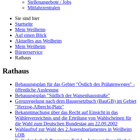
Stellenangebote / Jobs
Mitfahrzentralen
Sie sind hier
Startseite
Mein Weilheim
Auf einen Blick
Aktuelles aus Weilheim
Mein Weilheim
Bürgerservice
Rathaus
Rathaus
Bebauungsplan für das Gebiet "Östlich des Prälatenweges" -
öffentliche Auslegung
Bebauungsplan "Südlich der Waisenhausstraße"
Grenzregelung nach dem Baugesetzbuch (BauGB) im Gebiet
"Herzog-Albrecht-Platz"
Bekanntmachung über das Recht auf Einsicht in das
Wählerverzeichnis und die Erteilung von Wahlscheinen für
die Wahl zum Deutschen Bundestag am 22.09.2002
Wahlaufruf zur Wahl des 2.Jugendparlamentes in Weilheim
i.OB