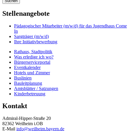
Suchen
Stellenangebote
Pädagogischer Mitarbeiter (m/w/d) für das Jugendhaus Come
In
Sargträger (m/w/d)
Ihre Initiativbewerbung
Rathaus, Stadtpolitik
Was erledige ich wo?
Bürgerserviceportal
Eventkalender
Hotels und Zimmer
Buslinien
Bauleitplanung
Amtsblätter / Satzungen
Kinderbetreuung
Kontakt
Admiral-Hipper-Straße 20
82362 Weilheim i.OB
E-Mail
info@weilheim.bayern.de