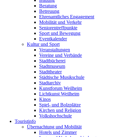
Bildung
Beratung
Betreuung
Ehrenamtliches Engagement
Mobilität und Verkehr
Seniorentreffpunkte
Sport und Bewegung
Eventkalender
Kultur und Sport
Veranstaltungen
Vereine und Verbände
Stadtbücherei
Stadtmuseum
Stadttheater
Städtische Musikschule
Stadtarchiv
Kunstforum Weilheim
Lichtkunst Weilheim
Kinos
Spiel- und Bolzplätze
Kirchen und Religion
Volkshochschule
Touristinfo
Übernachtung und Mobilität
Hotels und Zimmer