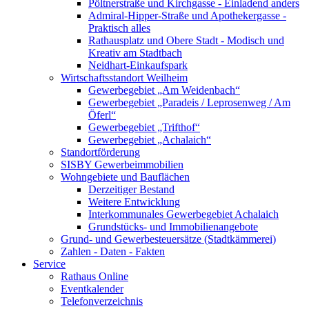
Pöltnerstraße und Kirchgasse - Einladend anders
Admiral-Hipper-Straße und Apothekergasse -
Praktisch alles
Rathausplatz und Obere Stadt - Modisch und
Kreativ am Stadtbach
Neidhart-Einkaufspark
Wirtschaftsstandort Weilheim
Gewerbegebiet „Am Weidenbach“
Gewerbegebiet „Paradeis / Leprosenweg / Am
Öferl“
Gewerbegebiet „Trifthof“
Gewerbegebiet „Achalaich“
Standortförderung
SISBY Gewerbeimmobilien
Wohngebiete und Bauflächen
Derzeitiger Bestand
Weitere Entwicklung
Interkommunales Gewerbegebiet Achalaich
Grundstücks- und Immobilienangebote
Grund- und Gewerbesteuersätze (Stadtkämmerei)
Zahlen - Daten - Fakten
Service
Rathaus Online
Eventkalender
Telefonverzeichnis