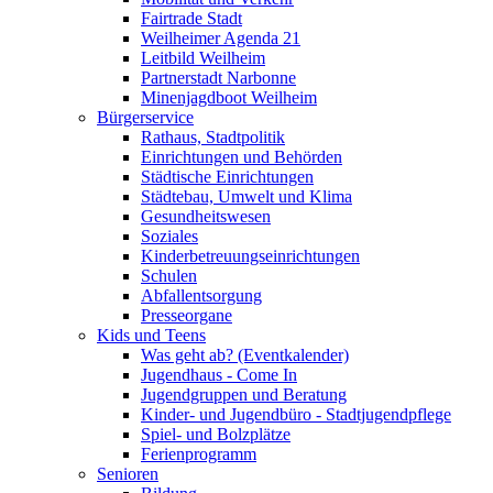
Fairtrade Stadt
Weilheimer Agenda 21
Leitbild Weilheim
Partnerstadt Narbonne
Minenjagdboot Weilheim
Bürgerservice
Rathaus, Stadtpolitik
Einrichtungen und Behörden
Städtische Einrichtungen
Städtebau, Umwelt und Klima
Gesundheitswesen
Soziales
Kinderbetreuungseinrichtungen
Schulen
Abfallentsorgung
Presseorgane
Kids und Teens
Was geht ab? (Eventkalender)
Jugendhaus - Come In
Jugendgruppen und Beratung
Kinder- und Jugendbüro - Stadtjugendpflege
Spiel- und Bolzplätze
Ferienprogramm
Senioren