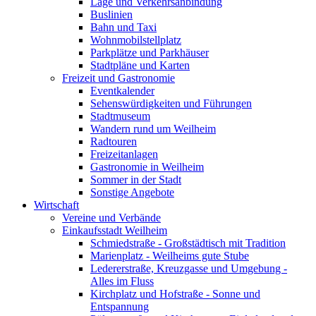
Lage und Verkehrsanbindung
Buslinien
Bahn und Taxi
Wohnmobilstellplatz
Parkplätze und Parkhäuser
Stadtpläne und Karten
Freizeit und Gastronomie
Eventkalender
Sehenswürdigkeiten und Führungen
Stadtmuseum
Wandern rund um Weilheim
Radtouren
Freizeitanlagen
Gastronomie in Weilheim
Sommer in der Stadt
Sonstige Angebote
Wirtschaft
Vereine und Verbände
Einkaufsstadt Weilheim
Schmiedstraße - Großstädtisch mit Tradition
Marienplatz - Weilheims gute Stube
Ledererstraße, Kreuzgasse und Umgebung -
Alles im Fluss
Kirchplatz und Hofstraße - Sonne und
Entspannung