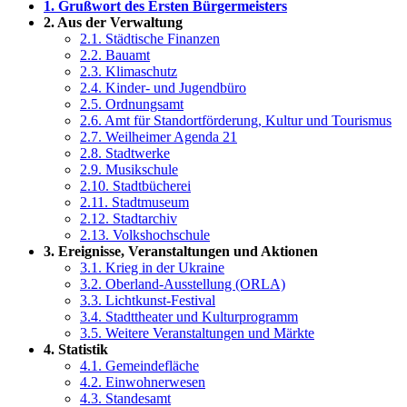
1. Grußwort des Ersten Bürgermeisters
2. Aus der Verwaltung
2.1. Städtische Finanzen
2.2. Bauamt
2.3. Klimaschutz
2.4. Kinder- und Jugendbüro
2.5. Ordnungsamt
2.6. Amt für Standortförderung, Kultur und Tourismus
2.7. Weilheimer Agenda 21
2.8. Stadtwerke
2.9. Musikschule
2.10. Stadtbücherei
2.11. Stadtmuseum
2.12. Stadtarchiv
2.13. Volkshochschule
3. Ereignisse, Veranstaltungen und Aktionen
3.1. Krieg in der Ukraine
3.2. Oberland-Ausstellung (ORLA)
3.3. Lichtkunst-Festival
3.4. Stadttheater und Kulturprogramm
3.5. Weitere Veranstaltungen und Märkte
4. Statistik
4.1. Gemeindefläche
4.2. Einwohnerwesen
4.3. Standesamt