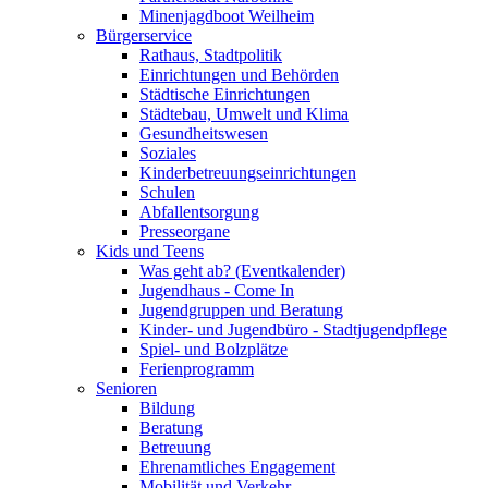
Minenjagdboot Weilheim
Bürgerservice
Rathaus, Stadtpolitik
Einrichtungen und Behörden
Städtische Einrichtungen
Städtebau, Umwelt und Klima
Gesundheitswesen
Soziales
Kinderbetreuungseinrichtungen
Schulen
Abfallentsorgung
Presseorgane
Kids und Teens
Was geht ab? (Eventkalender)
Jugendhaus - Come In
Jugendgruppen und Beratung
Kinder- und Jugendbüro - Stadtjugendpflege
Spiel- und Bolzplätze
Ferienprogramm
Senioren
Bildung
Beratung
Betreuung
Ehrenamtliches Engagement
Mobilität und Verkehr