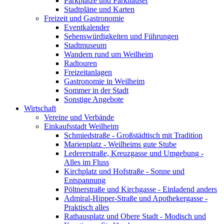
Parkplätze und Parkhäuser
Stadtpläne und Karten
Freizeit und Gastronomie
Eventkalender
Sehenswürdigkeiten und Führungen
Stadtmuseum
Wandern rund um Weilheim
Radtouren
Freizeitanlagen
Gastronomie in Weilheim
Sommer in der Stadt
Sonstige Angebote
Wirtschaft
Vereine und Verbände
Einkaufsstadt Weilheim
Schmiedstraße - Großstädtisch mit Tradition
Marienplatz - Weilheims gute Stube
Ledererstraße, Kreuzgasse und Umgebung -
Alles im Fluss
Kirchplatz und Hofstraße - Sonne und
Entspannung
Pöltnerstraße und Kirchgasse - Einladend anders
Admiral-Hipper-Straße und Apothekergasse -
Praktisch alles
Rathausplatz und Obere Stadt - Modisch und