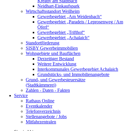
Kreativ am Stadtbach
Neidhart-Einkaufspark
Wirtschaftsstandort Weilheim
Gewerbegebiet „Am Weidenbach“
Gewerbegebiet „Paradeis / Leprosenweg / Am
Öferl“
Gewerbegebiet „Trifthof“
Gewerbegebiet „Achalaich“
Standortförderung
SISBY Gewerbeimmobilien
Wohngebiete und Bauflächen
Derzeitiger Bestand
Weitere Entwicklung
Interkommunales Gewerbegebiet Achalaich
Grundstücks- und Immobilienangebote
Grund- und Gewerbesteuersätze
(Stadtkämmerei)
Zahlen - Daten - Fakten
Service
Rathaus Online
Eventkalender
Telefonverzeichnis
Stellenangebote / Jobs
Mitfahrzentralen