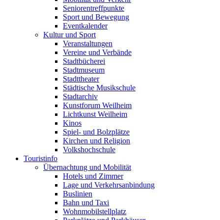
Seniorentreffpunkte
Sport und Bewegung
Eventkalender
Kultur und Sport
Veranstaltungen
Vereine und Verbände
Stadtbücherei
Stadtmuseum
Stadttheater
Städtische Musikschule
Stadtarchiv
Kunstforum Weilheim
Lichtkunst Weilheim
Kinos
Spiel- und Bolzplätze
Kirchen und Religion
Volkshochschule
Touristinfo
Übernachtung und Mobilität
Hotels und Zimmer
Lage und Verkehrsanbindung
Buslinien
Bahn und Taxi
Wohnmobilstellplatz