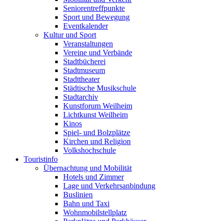
Seniorentreffpunkte
Sport und Bewegung
Eventkalender
Kultur und Sport
Veranstaltungen
Vereine und Verbände
Stadtbücherei
Stadtmuseum
Stadttheater
Städtische Musikschule
Stadtarchiv
Kunstforum Weilheim
Lichtkunst Weilheim
Kinos
Spiel- und Bolzplätze
Kirchen und Religion
Volkshochschule
Touristinfo
Übernachtung und Mobilität
Hotels und Zimmer
Lage und Verkehrsanbindung
Buslinien
Bahn und Taxi
Wohnmobilstellplatz