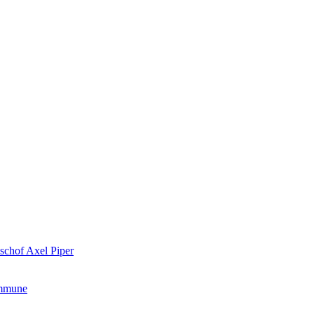
schof Axel Piper
ommune