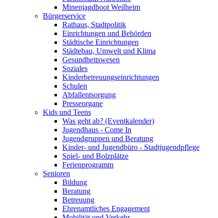
Minenjagdboot Weilheim
Bürgerservice
Rathaus, Stadtpolitik
Einrichtungen und Behörden
Städtische Einrichtungen
Städtebau, Umwelt und Klima
Gesundheitswesen
Soziales
Kinderbetreuungseinrichtungen
Schulen
Abfallentsorgung
Presseorgane
Kids und Teens
Was geht ab? (Eventkalender)
Jugendhaus - Come In
Jugendgruppen und Beratung
Kinder- und Jugendbüro - Stadtjugendpflege
Spiel- und Bolzplätze
Ferienprogramm
Senioren
Bildung
Beratung
Betreuung
Ehrenamtliches Engagement
Mobilität und Verkehr