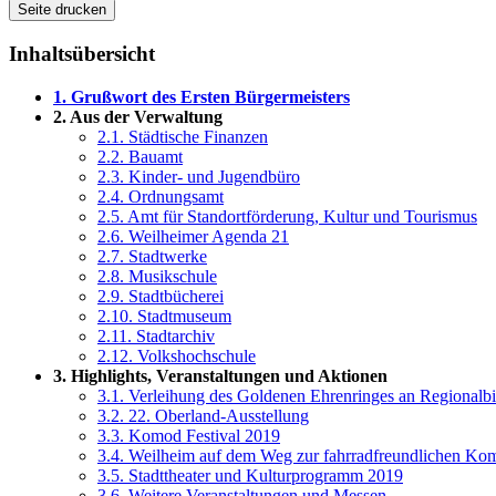
Seite drucken
Inhaltsübersicht
1. Grußwort des Ersten Bürgermeisters
2. Aus der Verwaltung
2.1. Städtische Finanzen
2.2. Bauamt
2.3. Kinder- und Jugendbüro
2.4. Ordnungsamt
2.5. Amt für Standortförderung, Kultur und Tourismus
2.6. Weilheimer Agenda 21
2.7. Stadtwerke
2.8. Musikschule
2.9. Stadtbücherei
2.10. Stadtmuseum
2.11. Stadtarchiv
2.12. Volkshochschule
3. Highlights, Veranstaltungen und Aktionen
3.1. Verleihung des Goldenen Ehrenringes an Regionalbi
3.2. 22. Oberland-Ausstellung
3.3. Komod Festival 2019
3.4. Weilheim auf dem Weg zur fahrradfreundlichen K
3.5. Stadttheater und Kulturprogramm 2019
3.6. Weitere Veranstaltungen und Messen