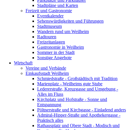
Parkplätze und Parkhäuser
Stadtpläne und Karten
Freizeit und Gastronomie
Eventkalender
Sehenswürdigkeiten und Führungen
Stadtmuseum
Wandern rund um Weilheim
Radtouren
Freizeitanlagen
Gastronomie in Weilheim
Sommer in der Stadt
Sonstige Angebote
Wirtschaft
Vereine und Verbände
Einkaufsstadt Weilheim
Schmiedstraße - Großstädtisch mit Tradition
Marienplatz - Weilheims gute Stube
Ledererstraße, Kreuzgasse und Umgebung -
Alles im Fluss
Kirchplatz und Hofstraße - Sonne und
Entspannung
Pöltnerstraße und Kirchgasse - Einladend anders
Admiral-Hipper-Straße und Apothekergasse -
Praktisch alles
Rathausplatz und Obere Stadt - Modisch und