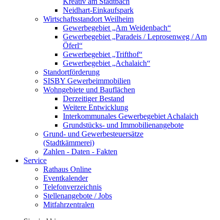
Kreativ am Stadtbach
Neidhart-Einkaufspark
Wirtschaftsstandort Weilheim
Gewerbegebiet „Am Weidenbach“
Gewerbegebiet „Paradeis / Leprosenweg / Am
Öferl“
Gewerbegebiet „Trifthof“
Gewerbegebiet „Achalaich“
Standortförderung
SISBY Gewerbeimmobilien
Wohngebiete und Bauflächen
Derzeitiger Bestand
Weitere Entwicklung
Interkommunales Gewerbegebiet Achalaich
Grundstücks- und Immobilienangebote
Grund- und Gewerbesteuersätze
(Stadtkämmerei)
Zahlen - Daten - Fakten
Service
Rathaus Online
Eventkalender
Telefonverzeichnis
Stellenangebote / Jobs
Mitfahrzentralen