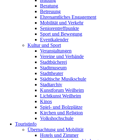
Bildung
Beratung
Betreuung
Ehrenamtliches Engagement
Mobilität und Verkehr
Seniorentreffpunkte
Sport und Bewegung
Eventkalender
Kultur und Sport
Veranstaltungen
Vereine und Verbände
Stadtbücherei
Stadtmuseum
Stadttheater
Städtische Musikschule
Stadtarchiv
Kunstforum Weilheim
Lichtkunst Weilheim
Kinos
Spiel- und Bolzplätze
Kirchen und Religion
Volkshochschule
Touristinfo
Übernachtung und Mobilität
Hotels und Zimmer