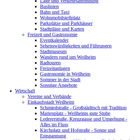
Lage und Verkehrsanbindung
Buslinien
Bahn und Taxi
Wohnmobilstellplatz
Parkplätze und Parkhäuser
Stadtpläne und Karten
Freizeit und Gastronomie
Eventkalender
Sehenswürdigkeiten und Führungen
Stadtmuseum
Wandern rund um Weilheim
Radtouren
Freizeitanlagen
Gastronomie in Weilheim
Sommer in der Stadt
Sonstige Angebote
Wirtschaft
Vereine und Verbände
Einkaufsstadt Weilheim
Schmiedstraße - Großstädtisch mit Tradition
Marienplatz - Weilheims gute Stube
Ledererstraße, Kreuzgasse und Umgebung -
Alles im Fluss
Kirchplatz und Hofstraße - Sonne und
Entspannung