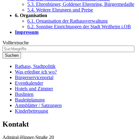
5.3. Ehrenbürger, Goldener Ehrenring, Bürgermedaille
5.4. Weitere Ehrungen und Preise
6. Organisation
6.1. Organisation der Rathausverwaltung
6.2. Sonstige Einrichtungen der Stadt Weilheim i.OB
Impressum
Volltextsuche
Suchen
Rathaus, Stadtpolitik
Was erledige ich wo?
Bürgerserviceportal
Eventkalender
Hotels und Zimmer
Buslinien
Bauleitplanung
Amtsblätter / Satzungen
Kinderbetreuung
Kontakt
Admiral-Hipper-Straße 20