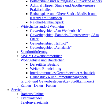
Pöltnerstraße und Kirchgasse - Einladend anders
Admiral-Hipper-Straße und Apothekergasse -
Praktisch alles
Rathausplatz und Obere Stadt - Modisch und
Kreativ am Stadtbach
Neidhart-Einkaufspark
Wirtschaftsstandort Weilheim
Gewerbegebiet „Am Weidenbach“
Gewerbegebiet „Paradeis / Leprosenweg / Am
Öferl“
Gewerbegebiet „Trifthof“
Gewerbegebiet „Achalaich“
Standortförderung
SISBY Gewerbeimmobilien
Wohngebiete und Bauflächen
Derzeitiger Bestand
Weitere Entwicklung
Interkommunales Gewerbegebiet Achalaich
Grundstücks- und Immobilienangebote
Grund- und Gewerbesteuersätze (Stadtkämmerei)
Zahlen - Daten - Fakten
Service
Rathaus Online
Eventkalender
Telefonverzeichnis