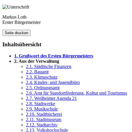
Markus Loth
Erster Bürgermeister
Seite drucken
Inhaltsübersicht
1. Grußwort des Ersten Bürgermeisters
2. Aus der Verwaltung
2.1. Städtische Finanzen
2.2. Bauamt
2.3. Klimaschutz
2.4. Kinder- und Jugendbüro
2.5. Ordnungsamt
2.6. Amt für Standortförderung, Kultur und Tourismus
2.7. Weilheimer Agenda 21
2.8. Stadtwerke
2.9. Musikschule
2.10. Stadtbücherei
2.11. Stadtmuseum
2.12. Stadtarchiv
2.13. Volkshochschule