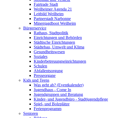
Fairtrade Stadt
Weilheimer Agenda 21
Leitbild Weilheim
Partnerstadt Narbonne
Minenjagdboot Weilheim
Bürgerservice
Rathaus, Stadtpolitik
Einrichtungen und Behörden
Städtische Einrichtungen
Städtebau, Umwelt und Klima
Gesundheitswesen
Soziales
Kinderbetreuungseinrichtungen
Schulen
Abfallentsorgung
Presseorgane
Kids und Teens
Was geht ab? (Eventkalender)
Jugendhaus - Come In
Jugendgruppen und Beratung
Kinder- und Jugendbüro - Stadtjugendpflege
Spiel- und Bolzplätze
Ferienprogramm
Senioren