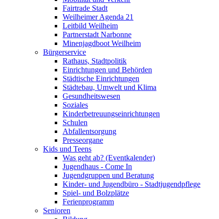
Fairtrade Stadt
Weilheimer Agenda 21
Leitbild Weilheim
Partnerstadt Narbonne
Minenjagdboot Weilheim
Bürgerservice
Rathaus, Stadtpolitik
Einrichtungen und Behörden
Städtische Einrichtungen
Städtebau, Umwelt und Klima
Gesundheitswesen
Soziales
Kinderbetreuungseinrichtungen
Schulen
Abfallentsorgung
Presseorgane
Kids und Teens
Was geht ab? (Eventkalender)
Jugendhaus - Come In
Jugendgruppen und Beratung
Kinder- und Jugendbüro - Stadtjugendpflege
Spiel- und Bolzplätze
Ferienprogramm
Senioren