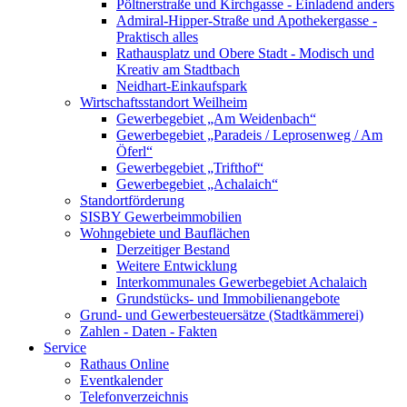
Pöltnerstraße und Kirchgasse - Einladend anders
Admiral-Hipper-Straße und Apothekergasse -
Praktisch alles
Rathausplatz und Obere Stadt - Modisch und
Kreativ am Stadtbach
Neidhart-Einkaufspark
Wirtschaftsstandort Weilheim
Gewerbegebiet „Am Weidenbach“
Gewerbegebiet „Paradeis / Leprosenweg / Am
Öferl“
Gewerbegebiet „Trifthof“
Gewerbegebiet „Achalaich“
Standortförderung
SISBY Gewerbeimmobilien
Wohngebiete und Bauflächen
Derzeitiger Bestand
Weitere Entwicklung
Interkommunales Gewerbegebiet Achalaich
Grundstücks- und Immobilienangebote
Grund- und Gewerbesteuersätze (Stadtkämmerei)
Zahlen - Daten - Fakten
Service
Rathaus Online
Eventkalender
Telefonverzeichnis