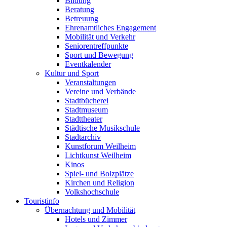
Bildung
Beratung
Betreuung
Ehrenamtliches Engagement
Mobilität und Verkehr
Seniorentreffpunkte
Sport und Bewegung
Eventkalender
Kultur und Sport
Veranstaltungen
Vereine und Verbände
Stadtbücherei
Stadtmuseum
Stadttheater
Städtische Musikschule
Stadtarchiv
Kunstforum Weilheim
Lichtkunst Weilheim
Kinos
Spiel- und Bolzplätze
Kirchen und Religion
Volkshochschule
Touristinfo
Übernachtung und Mobilität
Hotels und Zimmer