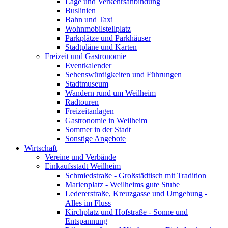
Lage und Verkehrsanbindung
Buslinien
Bahn und Taxi
Wohnmobilstellplatz
Parkplätze und Parkhäuser
Stadtpläne und Karten
Freizeit und Gastronomie
Eventkalender
Sehenswürdigkeiten und Führungen
Stadtmuseum
Wandern rund um Weilheim
Radtouren
Freizeitanlagen
Gastronomie in Weilheim
Sommer in der Stadt
Sonstige Angebote
Wirtschaft
Vereine und Verbände
Einkaufsstadt Weilheim
Schmiedstraße - Großstädtisch mit Tradition
Marienplatz - Weilheims gute Stube
Ledererstraße, Kreuzgasse und Umgebung -
Alles im Fluss
Kirchplatz und Hofstraße - Sonne und
Entspannung