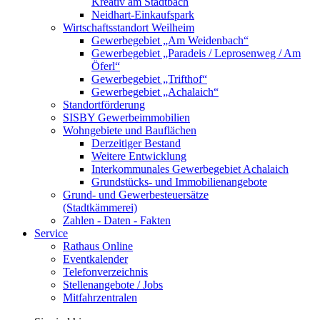
Kreativ am Stadtbach
Neidhart-Einkaufspark
Wirtschaftsstandort Weilheim
Gewerbegebiet „Am Weidenbach“
Gewerbegebiet „Paradeis / Leprosenweg / Am
Öferl“
Gewerbegebiet „Trifthof“
Gewerbegebiet „Achalaich“
Standortförderung
SISBY Gewerbeimmobilien
Wohngebiete und Bauflächen
Derzeitiger Bestand
Weitere Entwicklung
Interkommunales Gewerbegebiet Achalaich
Grundstücks- und Immobilienangebote
Grund- und Gewerbesteuersätze
(Stadtkämmerei)
Zahlen - Daten - Fakten
Service
Rathaus Online
Eventkalender
Telefonverzeichnis
Stellenangebote / Jobs
Mitfahrzentralen