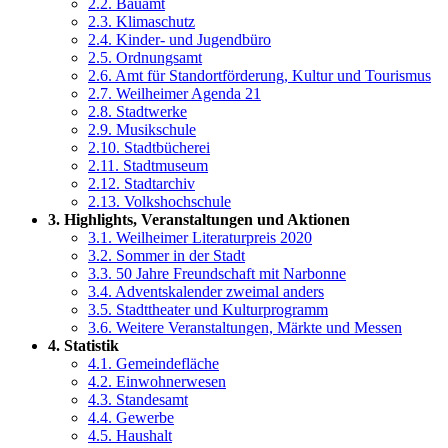
2.2. Bauamt
2.3. Klimaschutz
2.4. Kinder- und Jugendbüro
2.5. Ordnungsamt
2.6. Amt für Standortförderung, Kultur und Tourismus
2.7. Weilheimer Agenda 21
2.8. Stadtwerke
2.9. Musikschule
2.10. Stadtbücherei
2.11. Stadtmuseum
2.12. Stadtarchiv
2.13. Volkshochschule
3. Highlights, Veranstaltungen und Aktionen
3.1. Weilheimer Literaturpreis 2020
3.2. Sommer in der Stadt
3.3. 50 Jahre Freundschaft mit Narbonne
3.4. Adventskalender zweimal anders
3.5. Stadttheater und Kulturprogramm
3.6. Weitere Veranstaltungen, Märkte und Messen
4. Statistik
4.1. Gemeindefläche
4.2. Einwohnerwesen
4.3. Standesamt
4.4. Gewerbe
4.5. Haushalt