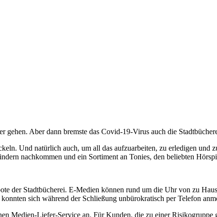
er gehen. Aber dann bremste das Covid-19-Virus auch die Stadtbücherei
n. Und natürlich auch, um all das aufzuarbeiten, zu erledigen und zu
ndern nachkommen und ein Sortiment an Tonies, den beliebten Hörspie
e der Stadtbücherei. E-Medien können rund um die Uhr von zu Hause 
 konnten sich während der Schließung unbürokratisch per Telefon anm
en Medien-Liefer-Service an. Für Kunden, die zu einer Risikogruppe g