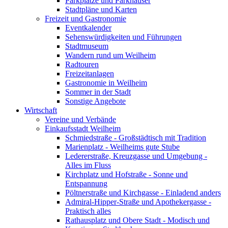
Parkplätze und Parkhäuser
Stadtpläne und Karten
Freizeit und Gastronomie
Eventkalender
Sehenswürdigkeiten und Führungen
Stadtmuseum
Wandern rund um Weilheim
Radtouren
Freizeitanlagen
Gastronomie in Weilheim
Sommer in der Stadt
Sonstige Angebote
Wirtschaft
Vereine und Verbände
Einkaufsstadt Weilheim
Schmiedstraße - Großstädtisch mit Tradition
Marienplatz - Weilheims gute Stube
Ledererstraße, Kreuzgasse und Umgebung -
Alles im Fluss
Kirchplatz und Hofstraße - Sonne und
Entspannung
Pöltnerstraße und Kirchgasse - Einladend anders
Admiral-Hipper-Straße und Apothekergasse -
Praktisch alles
Rathausplatz und Obere Stadt - Modisch und