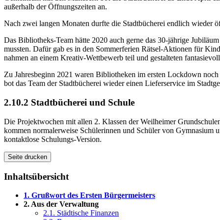
außerhalb der Öffnungszeiten an.
Nach zwei langen Monaten durfte die Stadtbücherei endlich wieder ö
Das Bibliotheks-Team hätte 2020 auch gerne das 30-jährige Jubiläum 
mussten. Dafür gab es in den Sommerferien Rätsel-Aktionen für Kind
nahmen an einem Kreativ-Wettbewerb teil und gestalteten fantasievol
Zu Jahresbeginn 2021 waren Bibliotheken im ersten Lockdown noch k
bot das Team der Stadtbücherei wieder einen Lieferservice im Stadtg
2.10.2 Stadtbücherei und Schule
Die Projektwochen mit allen 2. Klassen der Weilheimer Grundschulen
kommen normalerweise Schülerinnen und Schüler von Gymnasium und 
kontaktlose Schulungs-Version.
Seite drucken
Inhaltsübersicht
1. Grußwort des Ersten Bürgermeisters
2. Aus der Verwaltung
2.1. Städtische Finanzen