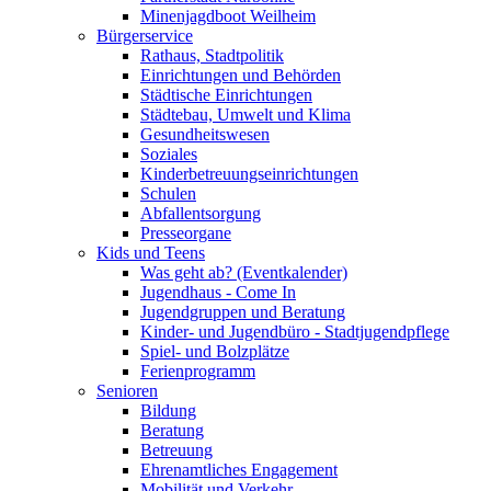
Minenjagdboot Weilheim
Bürgerservice
Rathaus, Stadtpolitik
Einrichtungen und Behörden
Städtische Einrichtungen
Städtebau, Umwelt und Klima
Gesundheitswesen
Soziales
Kinderbetreuungseinrichtungen
Schulen
Abfallentsorgung
Presseorgane
Kids und Teens
Was geht ab? (Eventkalender)
Jugendhaus - Come In
Jugendgruppen und Beratung
Kinder- und Jugendbüro - Stadtjugendpflege
Spiel- und Bolzplätze
Ferienprogramm
Senioren
Bildung
Beratung
Betreuung
Ehrenamtliches Engagement
Mobilität und Verkehr