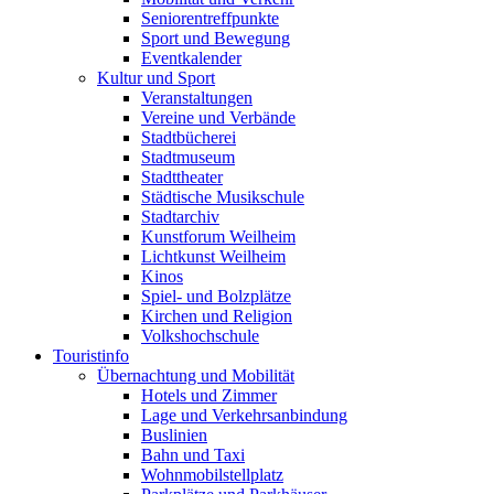
Seniorentreffpunkte
Sport und Bewegung
Eventkalender
Kultur und Sport
Veranstaltungen
Vereine und Verbände
Stadtbücherei
Stadtmuseum
Stadttheater
Städtische Musikschule
Stadtarchiv
Kunstforum Weilheim
Lichtkunst Weilheim
Kinos
Spiel- und Bolzplätze
Kirchen und Religion
Volkshochschule
Touristinfo
Übernachtung und Mobilität
Hotels und Zimmer
Lage und Verkehrsanbindung
Buslinien
Bahn und Taxi
Wohnmobilstellplatz