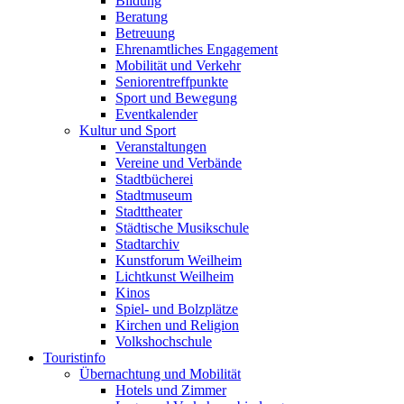
Bildung
Beratung
Betreuung
Ehrenamtliches Engagement
Mobilität und Verkehr
Seniorentreffpunkte
Sport und Bewegung
Eventkalender
Kultur und Sport
Veranstaltungen
Vereine und Verbände
Stadtbücherei
Stadtmuseum
Stadttheater
Städtische Musikschule
Stadtarchiv
Kunstforum Weilheim
Lichtkunst Weilheim
Kinos
Spiel- und Bolzplätze
Kirchen und Religion
Volkshochschule
Touristinfo
Übernachtung und Mobilität
Hotels und Zimmer