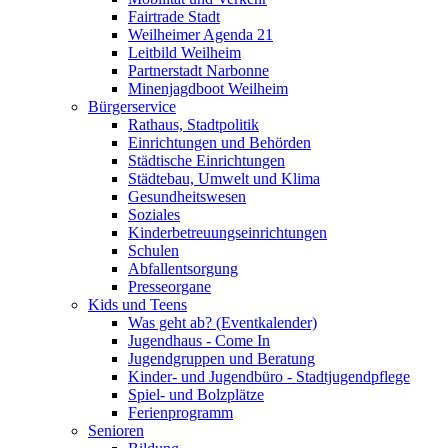
Fairtrade Stadt
Weilheimer Agenda 21
Leitbild Weilheim
Partnerstadt Narbonne
Minenjagdboot Weilheim
Bürgerservice
Rathaus, Stadtpolitik
Einrichtungen und Behörden
Städtische Einrichtungen
Städtebau, Umwelt und Klima
Gesundheitswesen
Soziales
Kinderbetreuungseinrichtungen
Schulen
Abfallentsorgung
Presseorgane
Kids und Teens
Was geht ab? (Eventkalender)
Jugendhaus - Come In
Jugendgruppen und Beratung
Kinder- und Jugendbüro - Stadtjugendpflege
Spiel- und Bolzplätze
Ferienprogramm
Senioren