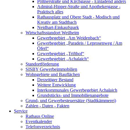
Pöltnerstraße und Kirchgasse - Einladend anders
Admiral-Hipper-Straße und Apothekergasse -
Praktisch alles
Rathausplatz und Obere Stadt - Modisch und
Kreativ am Stadtbach
Neidhart-Einkaufspark
Wirtschaftsstandort Weilheim
Gewerbegebiet „Am Weidenbach“
Gewerbegebiet „Paradeis / Leprosenweg / Am
Öferl“
Gewerbegebiet „Trifthof“
Gewerbegebiet „Achalaich“
Standortförderung
SISBY Gewerbeimmobilien
Wohngebiete und Bauflächen
Derzeitiger Bestand
Weitere Entwicklung
Interkommunales Gewerbegebiet Achalaich
Grundstücks- und Immobilienangebote
Grund- und Gewerbesteuersätze (Stadtkämmerei)
Zahlen - Daten - Fakten
Service
Rathaus Online
Eventkalender
Telefonverzeichnis