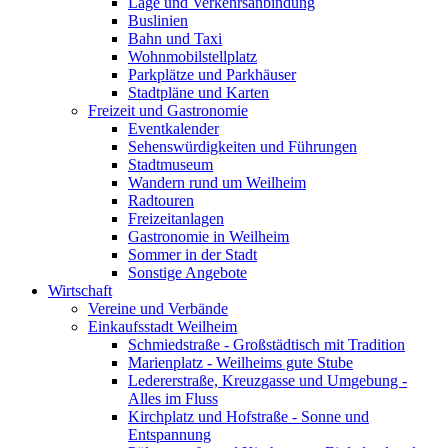
Lage und Verkehrsanbindung
Buslinien
Bahn und Taxi
Wohnmobilstellplatz
Parkplätze und Parkhäuser
Stadtpläne und Karten
Freizeit und Gastronomie
Eventkalender
Sehenswürdigkeiten und Führungen
Stadtmuseum
Wandern rund um Weilheim
Radtouren
Freizeitanlagen
Gastronomie in Weilheim
Sommer in der Stadt
Sonstige Angebote
Wirtschaft
Vereine und Verbände
Einkaufsstadt Weilheim
Schmiedstraße - Großstädtisch mit Tradition
Marienplatz - Weilheims gute Stube
Ledererstraße, Kreuzgasse und Umgebung -
Alles im Fluss
Kirchplatz und Hofstraße - Sonne und
Entspannung