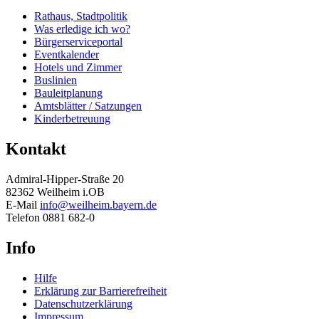
Rathaus, Stadtpolitik
Was erledige ich wo?
Bürgerserviceportal
Eventkalender
Hotels und Zimmer
Buslinien
Bauleitplanung
Amtsblätter / Satzungen
Kinderbetreuung
Kontakt
Admiral-Hipper-Straße 20
82362 Weilheim i.OB
E-Mail
info@weilheim.bayern.de
Telefon 0881 682-0
Info
Hilfe
Erklärung zur Barrierefreiheit
Datenschutzerklärung
Impressum