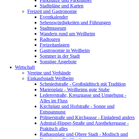
Parkplätze und Parkhäuser
Stadtpläne und Karten
Freizeit und Gastronomie
Eventkalender
Sehenswürdigkeiten und Führungen
Stadtmuseum
Wandern rund um Weilheim
Radtouren
Freizeitanlagen
Gastronomie in Weilheim
Sommer in der Stadt
Sonstige Angebote
Wirtschaft
Vereine und Verbände
Einkaufsstadt Weilheim
Schmiedstraße - Großstädtisch mit Tradition
Marienplatz - Weilheims gute Stube
Ledererstraße, Kreuzgasse und Umgebung -
Alles im Fluss
Kirchplatz und Hofstraße - Sonne und
Entspannung
Pöltnerstraße und Kirchgasse - Einladend anders
Admiral-Hipper-Straße und Apothekergasse -
Praktisch alles
Rathausplatz und Obere Stadt - Modisch und