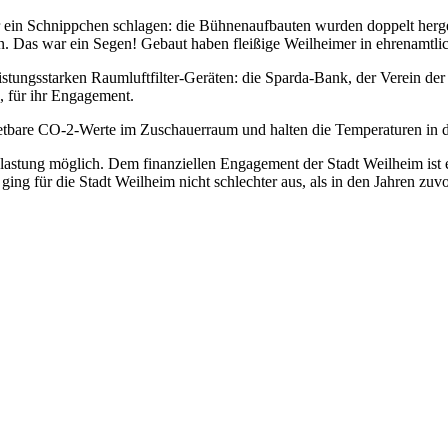
 Schnippchen schlagen: die Bühnenaufbauten wurden doppelt hergestel
n. Das war ein Segen! Gebaut haben fleißige Weilheimer in ehrenamtlic
 leistungsstarken Raumluftfilter-Geräten: die Sparda-Bank, der Verein 
, für ihr Engagement.
rtretbare CO-2-Werte im Zuschauerraum und halten die Temperaturen 
lastung möglich. Dem finanziellen Engagement der Stadt Weilheim ist e
ng für die Stadt Weilheim nicht schlechter aus, als in den Jahren zuvo