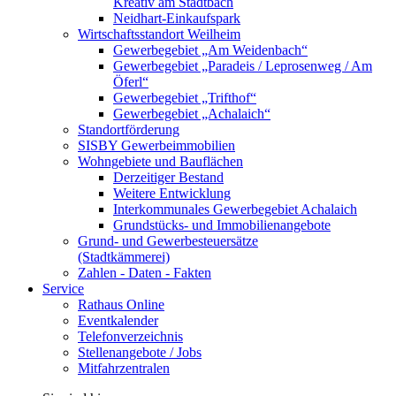
Kreativ am Stadtbach
Neidhart-Einkaufspark
Wirtschaftsstandort Weilheim
Gewerbegebiet „Am Weidenbach“
Gewerbegebiet „Paradeis / Leprosenweg / Am
Öferl“
Gewerbegebiet „Trifthof“
Gewerbegebiet „Achalaich“
Standortförderung
SISBY Gewerbeimmobilien
Wohngebiete und Bauflächen
Derzeitiger Bestand
Weitere Entwicklung
Interkommunales Gewerbegebiet Achalaich
Grundstücks- und Immobilienangebote
Grund- und Gewerbesteuersätze
(Stadtkämmerei)
Zahlen - Daten - Fakten
Service
Rathaus Online
Eventkalender
Telefonverzeichnis
Stellenangebote / Jobs
Mitfahrzentralen