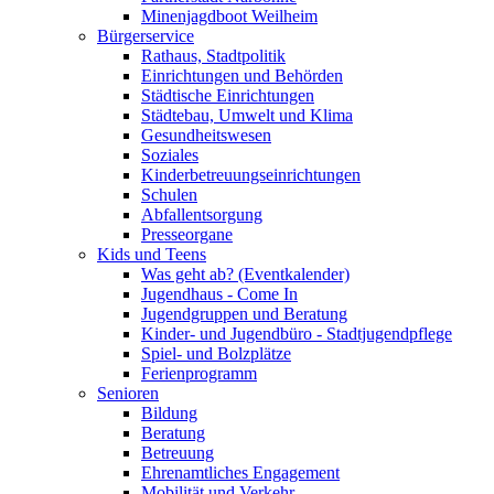
Minenjagdboot Weilheim
Bürgerservice
Rathaus, Stadtpolitik
Einrichtungen und Behörden
Städtische Einrichtungen
Städtebau, Umwelt und Klima
Gesundheitswesen
Soziales
Kinderbetreuungseinrichtungen
Schulen
Abfallentsorgung
Presseorgane
Kids und Teens
Was geht ab? (Eventkalender)
Jugendhaus - Come In
Jugendgruppen und Beratung
Kinder- und Jugendbüro - Stadtjugendpflege
Spiel- und Bolzplätze
Ferienprogramm
Senioren
Bildung
Beratung
Betreuung
Ehrenamtliches Engagement
Mobilität und Verkehr