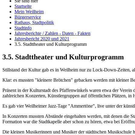
Sie sind hier
Startseite
Mein Weilheim
Bürgerservice
Rathaus, Stadtpolitik
Stadtinfo
Jahresberichte / Zahlen - Daten - Fakten
Jahresbericht 2020 und 2021
3.5. Stadttheater und Kulturprogramm
3.5. Stadttheater und Kulturprogramm
Stillstand der Kultur gab es in Weilheim nur zu Lock-Down-Zeiten, al
Klar: es mussten "kleinere Brötchen" gebacken werden mit kleiner Be
Präsent in der Kulturstadt des Pfaffenwinkels waren etwa der Verein
zahlreichen Konzerten, Künstlergruppen auf öffentlichen Plätzen, in 
Es gab vier Weilheimer Jazz-Tage "Ammertöne", live unter der künst
In Konzerten mussten Abstände eingehalten werden, mit denen die Stad
Formation war die Stadtkapelle aber schon zu hören, etwa bei Eröff
Die kleinen Musikerinnen und Musiker der städtischen Musikschule 