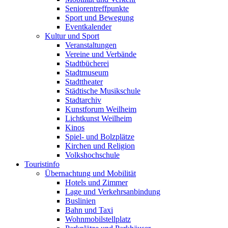
Seniorentreffpunkte
Sport und Bewegung
Eventkalender
Kultur und Sport
Veranstaltungen
Vereine und Verbände
Stadtbücherei
Stadtmuseum
Stadttheater
Städtische Musikschule
Stadtarchiv
Kunstforum Weilheim
Lichtkunst Weilheim
Kinos
Spiel- und Bolzplätze
Kirchen und Religion
Volkshochschule
Touristinfo
Übernachtung und Mobilität
Hotels und Zimmer
Lage und Verkehrsanbindung
Buslinien
Bahn und Taxi
Wohnmobilstellplatz