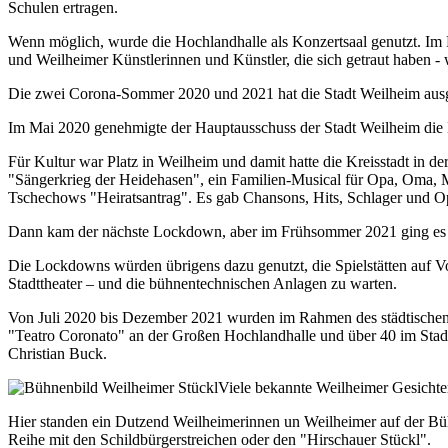
Schulen ertragen.
Wenn möglich, wurde die Hochlandhalle als Konzertsaal genutzt. Im 
und Weilheimer Künstlerinnen und Künstler, die sich getraut haben - 
Die zwei Corona-Sommer 2020 und 2021 hat die Stadt Weilheim ausgede
Im Mai 2020 genehmigte der Hauptausschuss der Stadt Weilheim die Re
Für Kultur war Platz in Weilheim und damit hatte die Kreisstadt in
"Sängerkrieg der Heidehasen", ein Familien-Musical für Opa, Oma, M
Tschechows "Heiratsantrag". Es gab Chansons, Hits, Schlager und Op
Dann kam der nächste Lockdown, aber im Frühsommer 2021 ging es 
Die Lockdowns würden übrigens dazu genutzt, die Spielstätten auf 
Stadttheater – und die bühnentechnischen Anlagen zu warten.
Von Juli 2020 bis Dezember 2021 wurden im Rahmen des städtischen 
"Teatro Coronato" an der Großen Hochlandhalle und über 40 im Stadt
Christian Buck.
Viele bekannte Weilheimer Gesichte
Hier standen ein Dutzend Weilheimerinnen un Weilheimer auf der Bühne
Reihe mit den Schildbürgerstreichen oder den "Hirschauer Stückl".