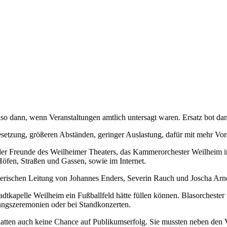
so dann, wenn Veranstaltungen amtlich untersagt waren. Ersatz bot dan
setzung, größeren Abständen, geringer Auslastung, dafür mit mehr Vors
 der Freunde des Weilheimer Theaters, das Kammerorchester Weilheim i
Höfen, Straßen und Gassen, sowie im Internet.
lerischen Leitung von Johannes Enders, Severin Rauch und Joscha Arn
tkapelle Weilheim ein Fußballfeld hätte füllen können. Blasorchester 
nungszeremonien oder bei Standkonzerten.
hatten auch keine Chance auf Publikumserfolg. Sie mussten neben den