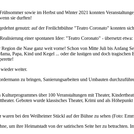
Frühsommer sowie im Herbst und Winter 2021 konnten Veranstaltungen a
wenn sie durften!
hnt genutzt: auf der Freilichtbühne "Teatro Coronato" konnten sich d
alisierung einer spontanen Idee: "Teatro Coronato" - übersetzt etwa: 
 der Region die Nase ganz weit vorne! Schon von Mitte Juli bis Anfa
ama, Papa, Kind und Kegel ... oder die lustigen und doch tragischen 
erette!
wieder weiter.
Vordermann zu bringen, Sanierungsarbeiten und Umbauten durchzuführe
Kulturprogrammes über 100 Veranstaltungen mit Theater, Kindertheate
theater. Geboten wurde klassisches Theater, Krimi und als Höhepunkt
r waren bei den Weilheimer Stückl auf der Bühne zu sehen (Foto: Em
, um ihre Heimatstadt von der satirischen Seite her zu betrachten. Im