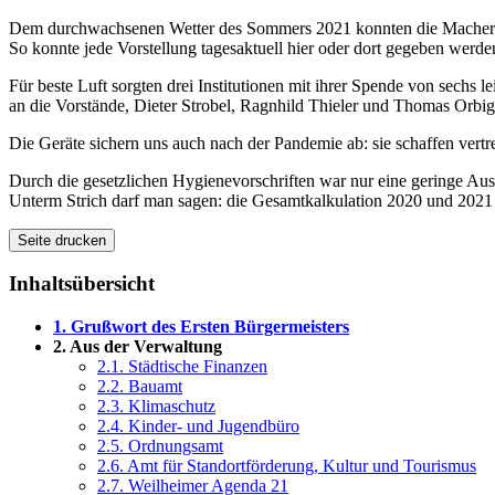
Dem durchwachsenen Wetter des Sommers 2021 konnten die Macher ein
So konnte jede Vorstellung tagesaktuell hier oder dort gegeben werde
Für beste Luft sorgten drei Institutionen mit ihrer Spende von sechs
an die Vorstände, Dieter Strobel, Ragnhild Thieler und Thomas Orbig
Die Geräte sichern uns auch nach der Pandemie ab: sie schaffen ve
Durch die gesetzlichen Hygienevorschriften war nur eine geringe Aus
Unterm Strich darf man sagen: die Gesamtkalkulation 2020 und 2021 gi
Seite drucken
Inhaltsübersicht
1. Grußwort des Ersten Bürgermeisters
2. Aus der Verwaltung
2.1. Städtische Finanzen
2.2. Bauamt
2.3. Klimaschutz
2.4. Kinder- und Jugendbüro
2.5. Ordnungsamt
2.6. Amt für Standortförderung, Kultur und Tourismus
2.7. Weilheimer Agenda 21