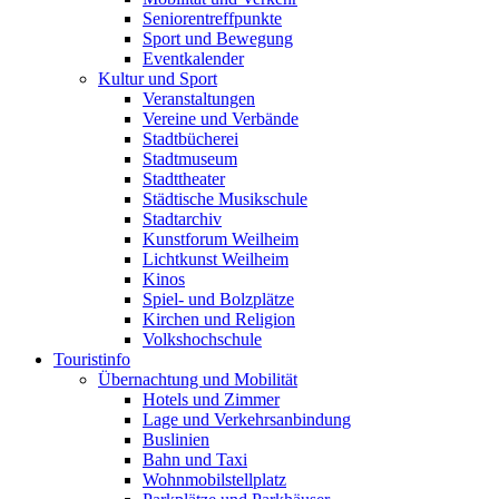
Seniorentreffpunkte
Sport und Bewegung
Eventkalender
Kultur und Sport
Veranstaltungen
Vereine und Verbände
Stadtbücherei
Stadtmuseum
Stadttheater
Städtische Musikschule
Stadtarchiv
Kunstforum Weilheim
Lichtkunst Weilheim
Kinos
Spiel- und Bolzplätze
Kirchen und Religion
Volkshochschule
Touristinfo
Übernachtung und Mobilität
Hotels und Zimmer
Lage und Verkehrsanbindung
Buslinien
Bahn und Taxi
Wohnmobilstellplatz