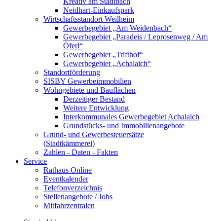
Kreativ am Stadtbach
Neidhart-Einkaufspark
Wirtschaftsstandort Weilheim
Gewerbegebiet „Am Weidenbach“
Gewerbegebiet „Paradeis / Leprosenweg / Am
Öferl“
Gewerbegebiet „Trifthof“
Gewerbegebiet „Achalaich“
Standortförderung
SISBY Gewerbeimmobilien
Wohngebiete und Bauflächen
Derzeitiger Bestand
Weitere Entwicklung
Interkommunales Gewerbegebiet Achalaich
Grundstücks- und Immobilienangebote
Grund- und Gewerbesteuersätze
(Stadtkämmerei)
Zahlen - Daten - Fakten
Service
Rathaus Online
Eventkalender
Telefonverzeichnis
Stellenangebote / Jobs
Mitfahrzentralen