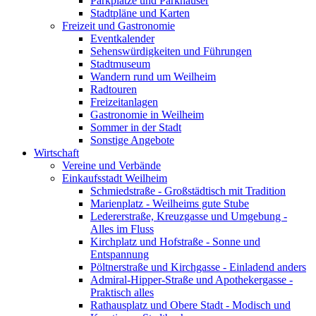
Parkplätze und Parkhäuser
Stadtpläne und Karten
Freizeit und Gastronomie
Eventkalender
Sehenswürdigkeiten und Führungen
Stadtmuseum
Wandern rund um Weilheim
Radtouren
Freizeitanlagen
Gastronomie in Weilheim
Sommer in der Stadt
Sonstige Angebote
Wirtschaft
Vereine und Verbände
Einkaufsstadt Weilheim
Schmiedstraße - Großstädtisch mit Tradition
Marienplatz - Weilheims gute Stube
Ledererstraße, Kreuzgasse und Umgebung -
Alles im Fluss
Kirchplatz und Hofstraße - Sonne und
Entspannung
Pöltnerstraße und Kirchgasse - Einladend anders
Admiral-Hipper-Straße und Apothekergasse -
Praktisch alles
Rathausplatz und Obere Stadt - Modisch und