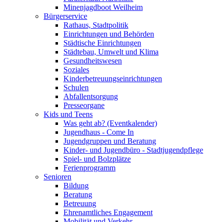
Minenjagdboot Weilheim
Bürgerservice
Rathaus, Stadtpolitik
Einrichtungen und Behörden
Städtische Einrichtungen
Städtebau, Umwelt und Klima
Gesundheitswesen
Soziales
Kinderbetreuungseinrichtungen
Schulen
Abfallentsorgung
Presseorgane
Kids und Teens
Was geht ab? (Eventkalender)
Jugendhaus - Come In
Jugendgruppen und Beratung
Kinder- und Jugendbüro - Stadtjugendpflege
Spiel- und Bolzplätze
Ferienprogramm
Senioren
Bildung
Beratung
Betreuung
Ehrenamtliches Engagement
Mobilität und Verkehr