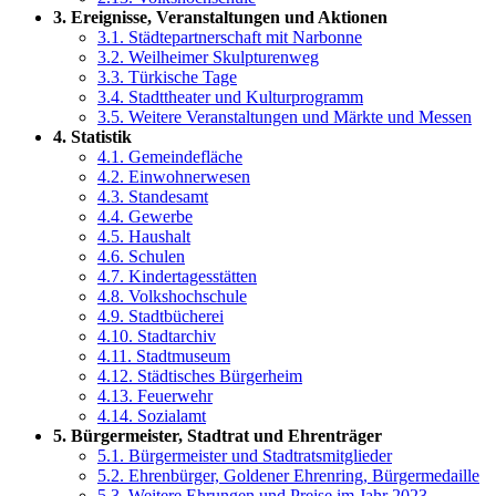
3. Ereignisse, Veranstaltungen und Aktionen
3.1. Städtepartnerschaft mit Narbonne
3.2. Weilheimer Skulpturenweg
3.3. Türkische Tage
3.4. Stadttheater und Kulturprogramm
3.5. Weitere Veranstaltungen und Märkte und Messen
4. Statistik
4.1. Gemeindefläche
4.2. Einwohnerwesen
4.3. Standesamt
4.4. Gewerbe
4.5. Haushalt
4.6. Schulen
4.7. Kindertagesstätten
4.8. Volkshochschule
4.9. Stadtbücherei
4.10. Stadtarchiv
4.11. Stadtmuseum
4.12. Städtisches Bürgerheim
4.13. Feuerwehr
4.14. Sozialamt
5. Bürgermeister, Stadtrat und Ehrenträger
5.1. Bürgermeister und Stadtratsmitglieder
5.2. Ehrenbürger, Goldener Ehrenring, Bürgermedaille
5.3. Weitere Ehrungen und Preise im Jahr 2023