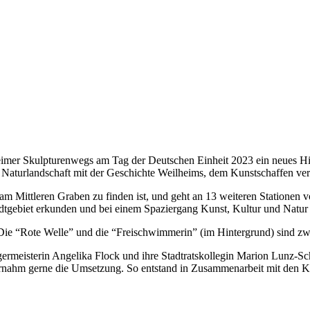
eimer Skulpturenwegs am Tag der Deutschen Einheit 2023 ein neues H
d Naturlandschaft mit der Geschichte Weilheims, dem Kunstschaffen ve
am Mittleren Graben zu finden ist, und geht an 13 weiteren Stationen 
gebiet erkunden und bei einem Spaziergang Kunst, Kultur und Natur
Die “Rote Welle” und die “Freischwimmerin” (im Hintergrund) sind z
germeisterin Angelika Flock und ihre Stadtratskollegin Marion Lunz-Sc
nahm gerne die Umsetzung. So entstand in Zusammenarbeit mit den Kün