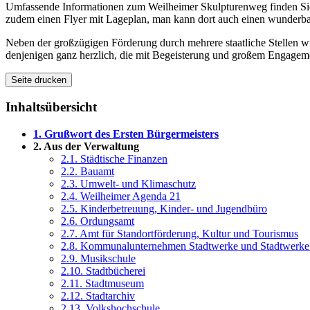
Umfassende Informationen zum Weilheimer Skulpturenweg finden Sie 
zudem einen Flyer mit Lageplan, man kann dort auch einen wunderb
Neben der großzügigen Förderung durch mehrere staatliche Stellen w
denjenigen ganz herzlich, die mit Begeisterung und großem Engagem
Seite drucken
Inhaltsübersicht
1. Grußwort des Ersten Bürgermeisters
2. Aus der Verwaltung
2.1. Städtische Finanzen
2.2. Bauamt
2.3. Umwelt- und Klimaschutz
2.4. Weilheimer Agenda 21
2.5. Kinderbetreuung, Kinder- und Jugendbüro
2.6. Ordungsamt
2.7. Amt für Standortförderung, Kultur und Tourismus
2.8. Kommunalunternehmen Stadtwerke und Stadtwerk
2.9. Musikschule
2.10. Stadtbücherei
2.11. Stadtmuseum
2.12. Stadtarchiv
2.13. Volkshochschule