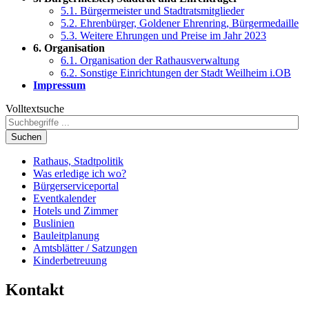
5.1. Bürgermeister und Stadtratsmitglieder
5.2. Ehrenbürger, Goldener Ehrenring, Bürgermedaille
5.3. Weitere Ehrungen und Preise im Jahr 2023
6. Organisation
6.1. Organisation der Rathausverwaltung
6.2. Sonstige Einrichtungen der Stadt Weilheim i.OB
Impressum
Volltextsuche
Suchen
Rathaus, Stadtpolitik
Was erledige ich wo?
Bürgerserviceportal
Eventkalender
Hotels und Zimmer
Buslinien
Bauleitplanung
Amtsblätter / Satzungen
Kinderbetreuung
Kontakt