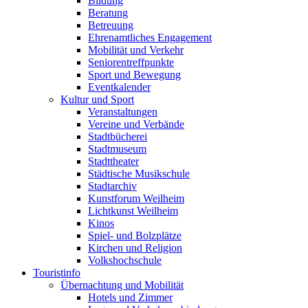
Bildung
Beratung
Betreuung
Ehrenamtliches Engagement
Mobilität und Verkehr
Seniorentreffpunkte
Sport und Bewegung
Eventkalender
Kultur und Sport
Veranstaltungen
Vereine und Verbände
Stadtbücherei
Stadtmuseum
Stadttheater
Städtische Musikschule
Stadtarchiv
Kunstforum Weilheim
Lichtkunst Weilheim
Kinos
Spiel- und Bolzplätze
Kirchen und Religion
Volkshochschule
Touristinfo
Übernachtung und Mobilität
Hotels und Zimmer