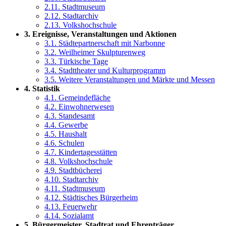
2.11. Stadtmuseum
2.12. Stadtarchiv
2.13. Volkshochschule
3. Ereignisse, Veranstaltungen und Aktionen
3.1. Städtepartnerschaft mit Narbonne
3.2. Weilheimer Skulpturenweg
3.3. Türkische Tage
3.4. Stadttheater und Kulturprogramm
3.5. Weitere Veranstaltungen und Märkte und Messen
4. Statistik
4.1. Gemeindefläche
4.2. Einwohnerwesen
4.3. Standesamt
4.4. Gewerbe
4.5. Haushalt
4.6. Schulen
4.7. Kindertagesstätten
4.8. Volkshochschule
4.9. Stadtbücherei
4.10. Stadtarchiv
4.11. Stadtmuseum
4.12. Städtisches Bürgerheim
4.13. Feuerwehr
4.14. Sozialamt
5. Bürgermeister, Stadtrat und Ehrenträger