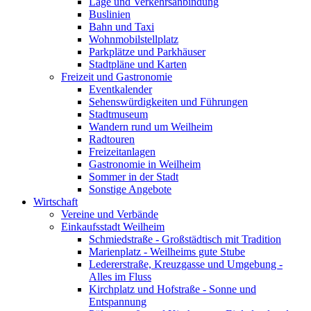
Lage und Verkehrsanbindung
Buslinien
Bahn und Taxi
Wohnmobilstellplatz
Parkplätze und Parkhäuser
Stadtpläne und Karten
Freizeit und Gastronomie
Eventkalender
Sehenswürdigkeiten und Führungen
Stadtmuseum
Wandern rund um Weilheim
Radtouren
Freizeitanlagen
Gastronomie in Weilheim
Sommer in der Stadt
Sonstige Angebote
Wirtschaft
Vereine und Verbände
Einkaufsstadt Weilheim
Schmiedstraße - Großstädtisch mit Tradition
Marienplatz - Weilheims gute Stube
Ledererstraße, Kreuzgasse und Umgebung -
Alles im Fluss
Kirchplatz und Hofstraße - Sonne und
Entspannung