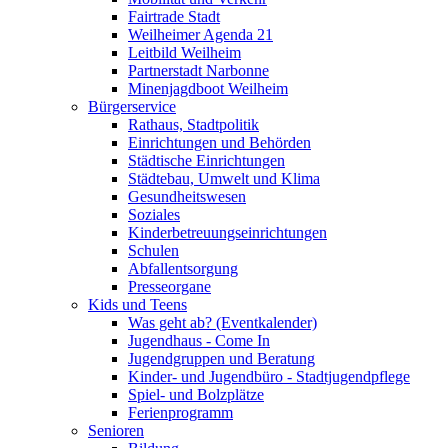
Fairtrade Stadt
Weilheimer Agenda 21
Leitbild Weilheim
Partnerstadt Narbonne
Minenjagdboot Weilheim
Bürgerservice
Rathaus, Stadtpolitik
Einrichtungen und Behörden
Städtische Einrichtungen
Städtebau, Umwelt und Klima
Gesundheitswesen
Soziales
Kinderbetreuungseinrichtungen
Schulen
Abfallentsorgung
Presseorgane
Kids und Teens
Was geht ab? (Eventkalender)
Jugendhaus - Come In
Jugendgruppen und Beratung
Kinder- und Jugendbüro - Stadtjugendpflege
Spiel- und Bolzplätze
Ferienprogramm
Senioren