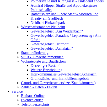
Pöltnerstraße und Kirchgasse - Einladend anders
Admiral-Hipper-Straße und Apothekergasse -
Praktisch alles
Rathausplatz und Obere Stadt - Modisch und
Kreativ am Stadtbach
Neidhart-Einkaufspark
Wirtschaftsstandort Weilheim
Gewerbegebiet „Am Weidenbach“
Gewerbegebiet „Paradeis / Leprosenweg / Am
Öferl“
Gewerbegebiet „Trifthof“
Gewerbegebiet „Achalaich“
Standortförderung
SISBY Gewerbeimmobilien
Wohngebiete und Bauflächen
Derzeitiger Bestand
Weitere Entwicklung
Interkommunales Gewerbegebiet Achalaich
Grundstücks- und Immobilienangebote
Grund- und Gewerbesteuersätze (Stadtkämmerei)
Zahlen - Daten - Fakten
Service
Rathaus Online
Eventkalender
Telefonverzeichnis