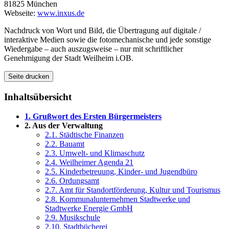
81825 München
Webseite:
www.inxus.de
Nachdruck von Wort und Bild, die Übertragung auf digitale /
interaktive Medien sowie die fotomechanische und jede sonstige
Wiedergabe – auch auszugsweise – nur mit schriftlicher
Genehmigung der Stadt Weilheim i.OB.
Seite drucken
Inhaltsübersicht
1. Grußwort des Ersten Bürgermeisters
2. Aus der Verwaltung
2.1. Städtische Finanzen
2.2. Bauamt
2.3. Umwelt- und Klimaschutz
2.4. Weilheimer Agenda 21
2.5. Kinderbetreuung, Kinder- und Jugendbüro
2.6. Ordungsamt
2.7. Amt für Standortförderung, Kultur und Tourismus
2.8. Kommunalunternehmen Stadtwerke und
Stadtwerke Energie GmbH
2.9. Musikschule
2.10. Stadtbücherei